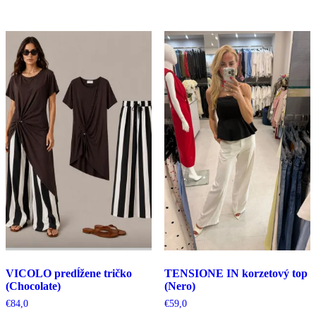
bola:
je:
€65,0.
€32,5.
VICOLO predĺžene tričko
TENSIONE IN korzetový top
(Chocolate)
(Nero)
€
84,0
€
59,0