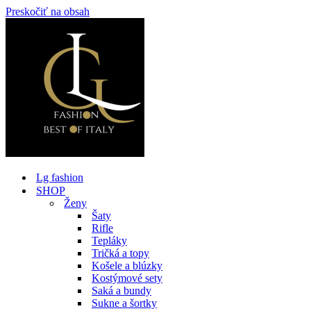
Preskočiť na obsah
Lg fashion
SHOP
Ženy
Šaty
Rifle
Tepláky
Tričká a topy
Košele a blúzky
Kostýmové sety
Saká a bundy
Sukne a šortky