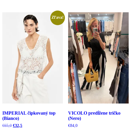
bola:
je:
bola:
je:
€39,0.
€38,6.
€86,0.
€43,0.
Zľava!
IMPERIAL čipkovaný top
VICOLO predĺžene tričko
(Bianco)
(Nero)
Pôvodná
Aktuálna
€
65,0
€
32,5
€
84,0
cena
cena