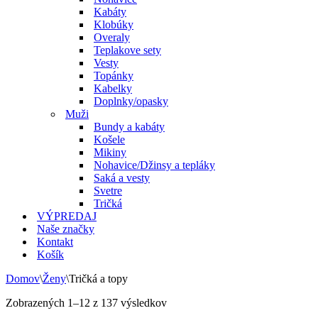
Kabáty
Klobúky
Overaly
Teplakove sety
Vesty
Topánky
Kabelky
Doplnky/opasky
Muži
Bundy a kabáty
Košele
Mikiny
Nohavice/Džinsy a tepláky
Saká a vesty
Svetre
Tričká
VÝPREDAJ
Naše značky
Kontakt
Košík
Domov
\
Ženy
\
Tričká a topy
Zoradené
Zobrazených 1–12 z 137 výsledkov
podľa