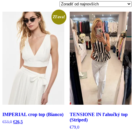
najnovších
Zľava!
IMPERIAL crop top (Bianco)
TENSIONE IN ľahučký top
(Striped)
Pôvodná
Aktuálna
€
53,0
€
26,5
cena
cena
€
79,0
bola:
je: