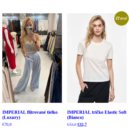
Zľava!
IMPERIAL flitrované tielko
IMPERIAL tričko Elastic Soft
(Luxury)
(Bianco)
Pôvodná
Aktuálna
€
70,0
€
33,0
€
32,7
cena
cena