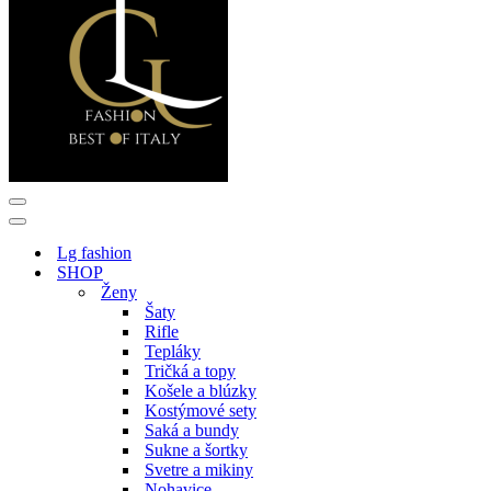
Menu
navigácie
Menu
navigácie
Lg fashion
SHOP
Ženy
Šaty
Rifle
Tepláky
Tričká a topy
Košele a blúzky
Kostýmové sety
Saká a bundy
Sukne a šortky
Svetre a mikiny
Nohavice