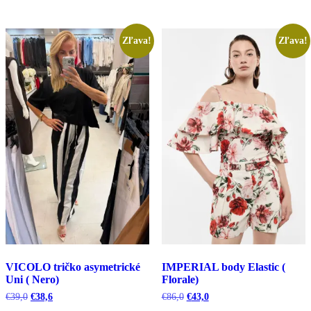
€53,0.
€26,5.
Zľava!
Zľava!
VICOLO tričko asymetrické
IMPERIAL body Elastic (
Uni ( Nero)
Florale)
Pôvodná
Aktuálna
Pôvodná
Aktuálna
€
39,0
€
38,6
€
86,0
€
43,0
cena
cena
cena
cena