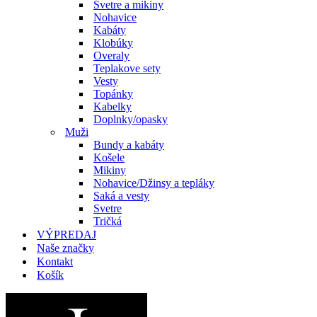
Svetre a mikiny
Nohavice
Kabáty
Klobúky
Overaly
Teplakove sety
Vesty
Topánky
Kabelky
Doplnky/opasky
Muži
Bundy a kabáty
Košele
Mikiny
Nohavice/Džinsy a tepláky
Saká a vesty
Svetre
Tričká
VÝPREDAJ
Naše značky
Kontakt
Košík