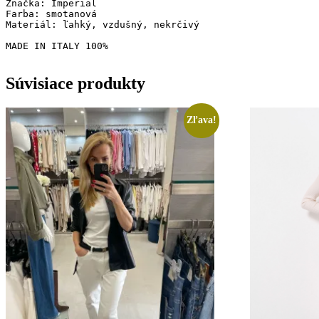
Značka: Imperial

Farba: smotanová

Materiál: ľahký, vzdušný, nekrčivý

MADE IN ITALY 100%
Súvisiace produkty
Zľava!