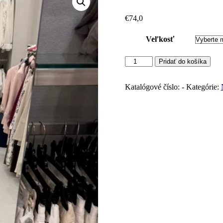
€
74,0
Veľkosť
množstvo
Pridať do košíka
IMPERIAL
ľahučké
nohavice
Katalógové číslo:
-
Kategórie:
(Panna)