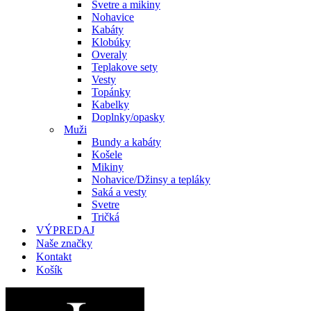
Svetre a mikiny
Nohavice
Kabáty
Klobúky
Overaly
Teplakove sety
Vesty
Topánky
Kabelky
Doplnky/opasky
Muži
Bundy a kabáty
Košele
Mikiny
Nohavice/Džinsy a tepláky
Saká a vesty
Svetre
Tričká
VÝPREDAJ
Naše značky
Kontakt
Košík