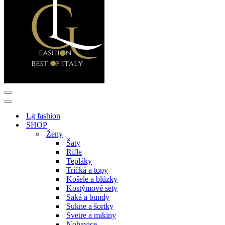
Menu
navigácie
Menu
navigácie
Lg fashion
SHOP
Ženy
Šaty
Rifle
Tepláky
Tričká a topy
Košele a blúzky
Kostýmové sety
Saká a bundy
Sukne a šortky
Svetre a mikiny
Nohavice