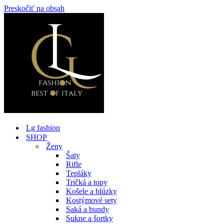
Preskočiť na obsah
Lg fashion
SHOP
Ženy
Šaty
Rifle
Tepláky
Tričká a topy
Košele a blúzky
Kostýmové sety
Saká a bundy
Sukne a šortky