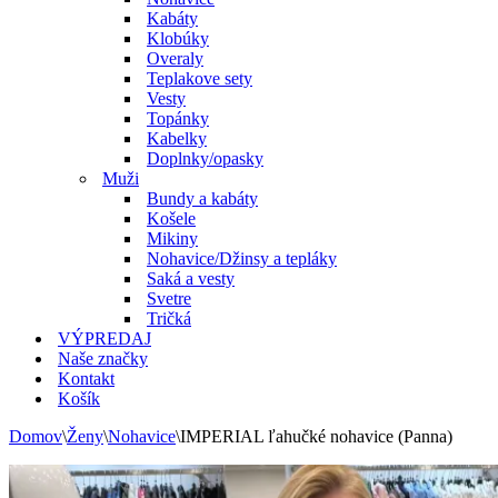
Kabáty
Klobúky
Overaly
Teplakove sety
Vesty
Topánky
Kabelky
Doplnky/opasky
Muži
Bundy a kabáty
Košele
Mikiny
Nohavice/Džinsy a tepláky
Saká a vesty
Svetre
Tričká
VÝPREDAJ
Naše značky
Kontakt
Košík
Domov
\
Ženy
\
Nohavice
\
IMPERIAL ľahučké nohavice (Panna)