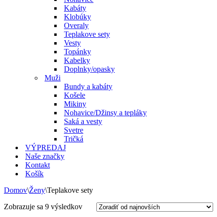
Kabáty
Klobúky
Overaly
Teplakove sety
Vesty
Topánky
Kabelky
Doplnky/opasky
Muži
Bundy a kabáty
Košele
Mikiny
Nohavice/Džinsy a tepláky
Saká a vesty
Svetre
Tričká
VÝPREDAJ
Naše značky
Kontakt
Košík
Domov
\
Ženy
\
Teplakove sety
Zoradené
Zobrazuje sa 9 výsledkov
podľa