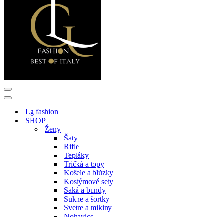
Menu
navigácie
Menu
navigácie
Lg fashion
SHOP
Ženy
Šaty
Rifle
Tepláky
Tričká a topy
Košele a blúzky
Kostýmové sety
Saká a bundy
Sukne a šortky
Svetre a mikiny
Nohavice