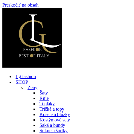
Preskočiť na obsah
Lg fashion
SHOP
Ženy
Šaty
Rifle
Tepláky
Tričká a topy
Košele a blúzky
Kostýmové sety
Saká a bundy
Sukne a šortky