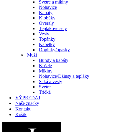
Svetre a mikiny
Nohavice
Kabáty
Klobúky
Overaly
Teplakove sety
Vesty
Topánky
Kabelky
Doplnky/opasky
Muži
Bundy a kabáty
Košele
Mikiny
Nohavice/Džinsy a tepláky
Saká a vesty
Svetre
Tričká
VÝPREDAJ
Naše značky
Kontakt
Košík