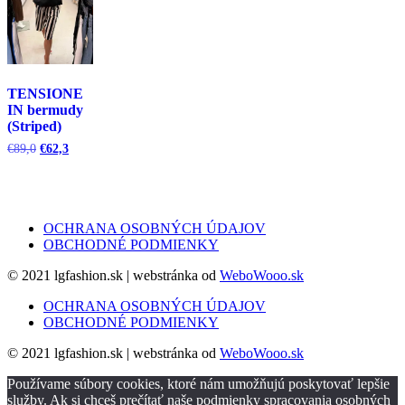
TENSIONE
IN bermudy
(Striped)
Pôvodná
Aktuálna
€
89,0
€
62,3
cena
cena
bola:
je:
€89,0.
€62,3.
OCHRANA OSOBNÝCH ÚDAJOV
OBCHODNÉ PODMIENKY
© 2021 lgfashion.sk | webstránka od
WeboWooo.sk
OCHRANA OSOBNÝCH ÚDAJOV
OBCHODNÉ PODMIENKY
© 2021 lgfashion.sk | webstránka od
WeboWooo.sk
Používame súbory cookies, ktoré nám umožňujú poskytovať lepšie
služby. Ak si chceš prečítať naše podmienky spracovania osobných