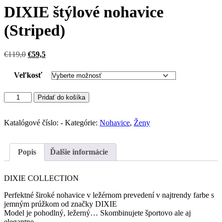
DIXIE štýlové nohavice
(Striped)
Pôvodná
Aktuálna
€
119,0
€
59,5
cena
cena
bola:
je:
Veľkosť
€119,0.
€59,5.
množstvo
Pridať do košíka
DIXIE
štýlové
nohavice
Katalógové číslo:
-
Kategórie:
Nohavice
,
Ženy
(Striped)
Popis
Ďalšie informácie
DIXIE COLLECTION
Perfektné široké nohavice v ležérnom prevedení v najtrendy farbe s
jemným prúžkom od značky DIXIE
Model je pohodlný, ležerný… Skombinujete športovo ale aj
elegantne