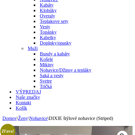
Kabáty
Klobúky
Overaly
Teplakove sety
Vesty
Topánky
Kabelky
Doplnky/opasky
Muži
Bundy a kabáty
Košele
Mikiny
Nohavice/Džinsy a tepláky
Saká a vesty
Svetre
Tričká
VÝPREDAJ
Naše značky
Kontakt
Košík
Domov
\
Ženy
\
Nohavice
\
DIXIE štýlové nohavice (Striped)
Zľava!