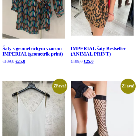
Šaty s geometrickým vzorom
IMPERIAL šaty Bestseller
IMPERIAL(geometrik print)
(ANIMAL PRINT)
Pôvodná
Aktuálna
Pôvodná
Aktuálna
€
109,0
€
25,0
€
109,0
€
25,0
cena
cena
cena
cena
bola:
je:
bola:
je:
€109,0.
€25,0.
€109,0.
€25,0.
Zľava!
Zľava!