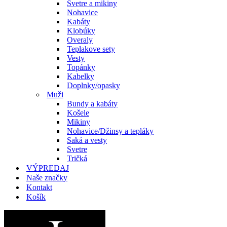
Svetre a mikiny
Nohavice
Kabáty
Klobúky
Overaly
Teplakove sety
Vesty
Topánky
Kabelky
Doplnky/opasky
Muži
Bundy a kabáty
Košele
Mikiny
Nohavice/Džinsy a tepláky
Saká a vesty
Svetre
Tričká
VÝPREDAJ
Naše značky
Kontakt
Košík