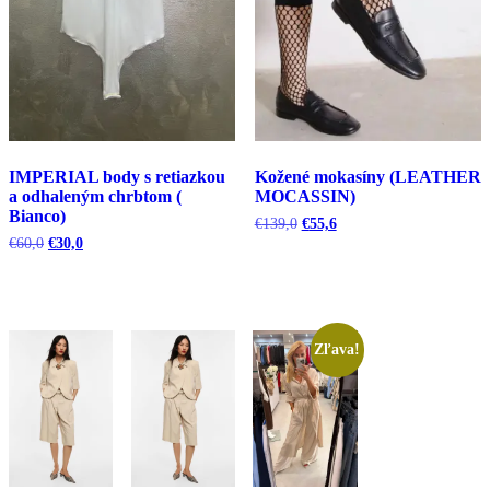
IMPERIAL body s retiazkou
Kožené mokasíny (LEATHER
a odhaleným chrbtom (
MOCASSIN)
Bianco)
Pôvodná
Aktuálna
€
139,0
€
55,6
cena
cena
Pôvodná
Aktuálna
€
60,0
€
30,0
bola:
je:
cena
cena
€139,0.
€55,6.
bola:
je:
€60,0.
€30,0.
Zľava!