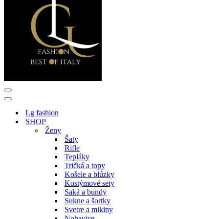
Menu
navigácie
Menu
navigácie
Lg fashion
SHOP
Ženy
Šaty
Rifle
Tepláky
Tričká a topy
Košele a blúzky
Kostýmové sety
Saká a bundy
Sukne a šortky
Svetre a mikiny
Nohavice