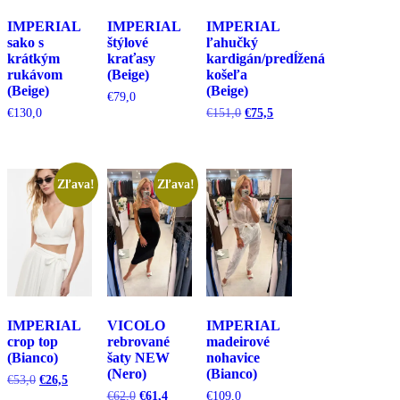
IMPERIAL
IMPERIAL
IMPERIAL
sako s
štýlové
ľahučký
krátkým
kraťasy
kardigán/predĺžená
rukávom
(Beige)
košeľa
(Beige)
(Beige)
€
79,0
Pôvodná
Aktuálna
€
130,0
€
151,0
€
75,5
cena
cena
bola:
je:
€151,0.
€75,5.
Zľava!
Zľava!
IMPERIAL
VICOLO
IMPERIAL
crop top
rebrované
madeirové
(Bianco)
šaty NEW
nohavice
(Nero)
(Bianco)
Pôvodná
Aktuálna
€
53,0
€
26,5
cena
cena
Pôvodná
Aktuálna
€
62,0
€
61,4
€
109,0