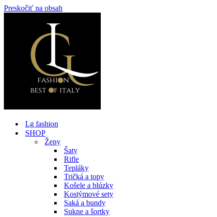
Preskočiť na obsah
Lg fashion
SHOP
Ženy
Šaty
Rifle
Tepláky
Tričká a topy
Košele a blúzky
Kostýmové sety
Saká a bundy
Sukne a šortky