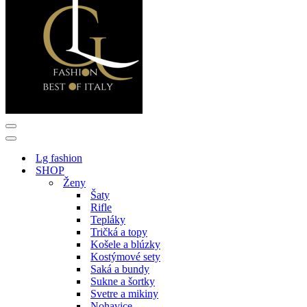
Menu
navigácie
Menu
navigácie
Lg fashion
SHOP
Ženy
Šaty
Rifle
Tepláky
Tričká a topy
Košele a blúzky
Kostýmové sety
Saká a bundy
Sukne a šortky
Svetre a mikiny
Nohavice