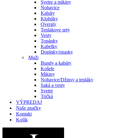
Svetre a mikiny
Nohavice
Kabáty
Klobúky
Overaly
Teplakove sety
Vesty
Topánky
Kabelky
Doplnky/opasky
Muži
Bundy a kabáty
Košele
Mikiny
Nohavice/Džinsy a tepláky
Saká a vesty
Svetre
Tričká
VÝPREDAJ
Naše značky
Kontakt
Košík