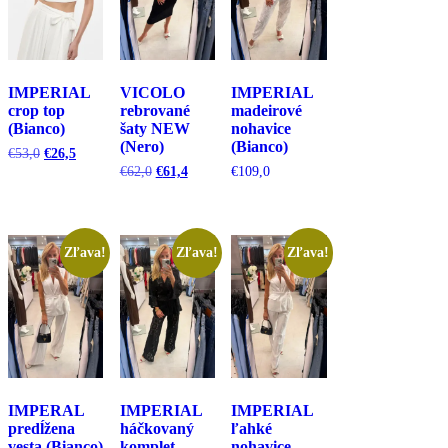
IMPERIAL
VICOLO
IMPERIAL
crop top
rebrované
madeirové
(Bianco)
šaty NEW
nohavice
(Nero)
(Bianco)
Pôvodná
Aktuálna
€
53,0
€
26,5
cena
cena
Pôvodná
Aktuálna
€
62,0
€
61,4
€
109,0
bola:
je:
cena
cena
€53,0.
€26,5.
bola:
je:
€62,0.
€61,4.
Zľava!
Zľava!
Zľava!
IMPERAL
IMPERIAL
IMPERIAL
predĺžena
háčkovaný
ľahké
vesta (Bianco)
komplet
nohavice