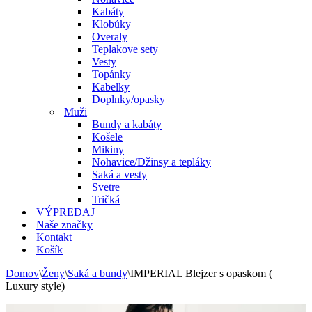
Kabáty
Klobúky
Overaly
Teplakove sety
Vesty
Topánky
Kabelky
Doplnky/opasky
Muži
Bundy a kabáty
Košele
Mikiny
Nohavice/Džinsy a tepláky
Saká a vesty
Svetre
Tričká
VÝPREDAJ
Naše značky
Kontakt
Košík
Domov
\
Ženy
\
Saká a bundy
\
IMPERIAL Blejzer s opaskom (
Luxury style)