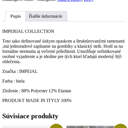
opaskom
(
Luxury
Popis
Ďalšie informácie
style)
IMPERIAL COLLECTION
Toto sako definované úzkym opaskom a štruktúrovanými ramenami
,má jednoradové zapínanie na gombíky a klasický strih. Hodí sa na
formálne stretnutia aj večerné príležitosti. Umožňuje sofistikované
osobné vyjadrenie a je ideálne pre tých ktorí hľadajú moderný štýl
oblečenia.
Značka : IMPEIAL
Farba : biela
Zloženie : 88% Polyester 12% Elastan
PRODUKT MADE IN ITYLY 100%
Súvisiace produkty