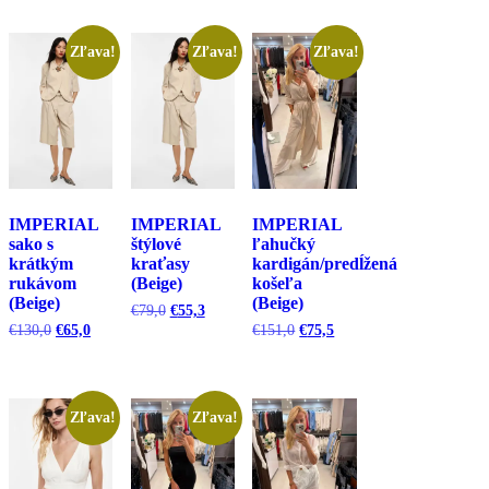
Zľava!
Zľava!
Zľava!
IMPERIAL
IMPERIAL
IMPERIAL
sako s
štýlové
ľahučký
krátkým
kraťasy
kardigán/predĺžená
rukávom
(Beige)
košeľa
(Beige)
(Beige)
Pôvodná
Aktuálna
€
79,0
€
55,3
cena
cena
Pôvodná
Aktuálna
Pôvodná
Aktuálna
€
130,0
€
65,0
€
151,0
€
75,5
bola:
je:
cena
cena
cena
cena
€79,0.
€55,3.
bola:
je:
bola:
je:
€130,0.
€65,0.
€151,0.
€75,5.
Zľava!
Zľava!