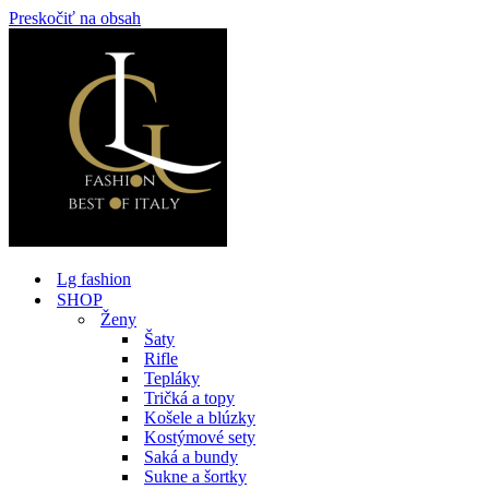
Preskočiť na obsah
Lg fashion
SHOP
Ženy
Šaty
Rifle
Tepláky
Tričká a topy
Košele a blúzky
Kostýmové sety
Saká a bundy
Sukne a šortky