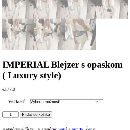
IMPERIAL Blejzer s opaskom
( Luxury style)
€
177,0
Veľkosť
množstvo
Pridať do košíka
IMPERIAL
Blejzer
s
Katalógové číslo:
-
Kategórie:
Saká a bundy
,
Ženy