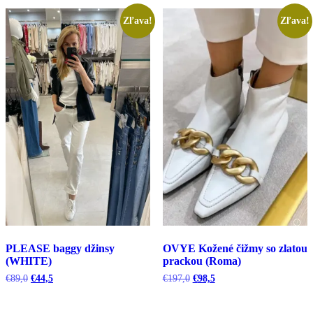
Zľava!
Zľava!
PLEASE baggy džinsy
OVYE Kožené čižmy so zlatou
(WHITE)
prackou (Roma)
Pôvodná
Aktuálna
Pôvodná
Aktuálna
€
89,0
€
44,5
€
197,0
€
98,5
cena
cena
cena
cena
bola:
je:
bola:
je:
€89,0.
€44,5.
€197,0.
€98,5.