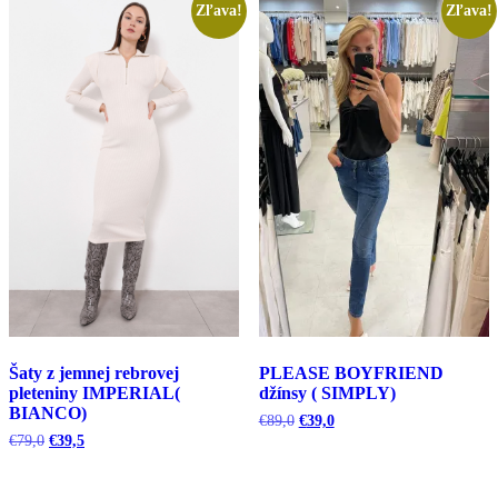
Zľava!
Zľava!
Šaty z jemnej rebrovej
PLEASE BOYFRIEND
pleteniny IMPERIAL(
džínsy ( SIMPLY)
BIANCO)
Pôvodná
Aktuálna
€
89,0
€
39,0
cena
cena
Pôvodná
Aktuálna
€
79,0
€
39,5
bola:
je:
cena
cena
€89,0.
€39,0.
bola:
je:
€79,0.
€39,5.