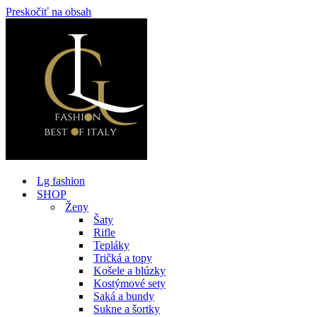
Preskočiť na obsah
Lg fashion
SHOP
Ženy
Šaty
Rifle
Tepláky
Tričká a topy
Košele a blúzky
Kostýmové sety
Saká a bundy
Sukne a šortky