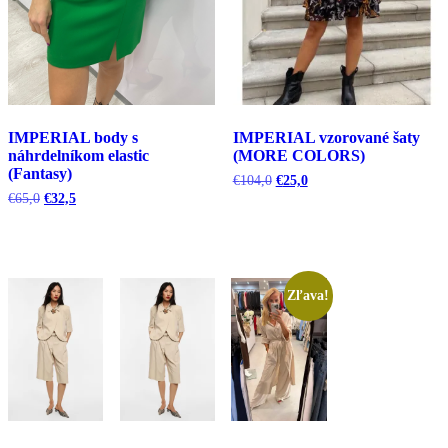
IMPERIAL body s
IMPERIAL vzorované šaty
náhrdelníkom elastic
(MORE COLORS)
(Fantasy)
Pôvodná
Aktuálna
€
104,0
€
25,0
cena
cena
Pôvodná
Aktuálna
€
65,0
€
32,5
bola:
je:
cena
cena
€104,0.
€25,0.
bola:
je:
€65,0.
€32,5.
Zľava!