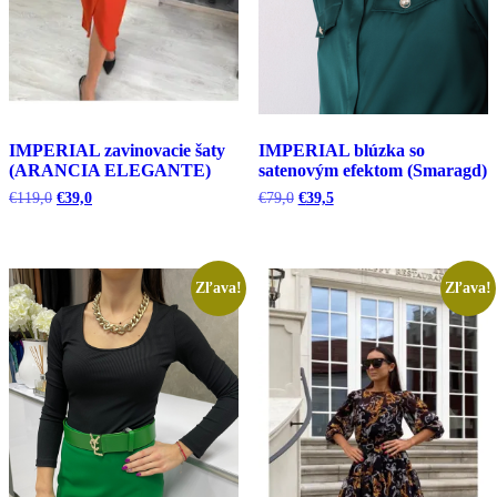
IMPERIAL zavinovacie šaty
IMPERIAL blúzka so
(ARANCIA ELEGANTE)
satenovým efektom (Smaragd)
Pôvodná
Aktuálna
Pôvodná
Aktuálna
€
119,0
€
39,0
€
79,0
€
39,5
cena
cena
cena
cena
bola:
je:
bola:
je:
€119,0.
€39,0.
€79,0.
€39,5.
Zľava!
Zľava!