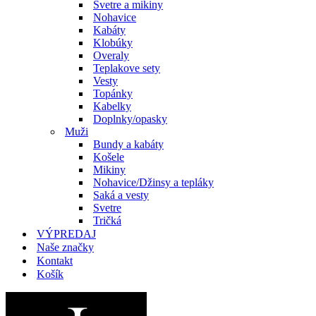
Svetre a mikiny
Nohavice
Kabáty
Klobúky
Overaly
Teplakove sety
Vesty
Topánky
Kabelky
Doplnky/opasky
Muži
Bundy a kabáty
Košele
Mikiny
Nohavice/Džinsy a tepláky
Saká a vesty
Svetre
Tričká
VÝPREDAJ
Naše značky
Kontakt
Košík