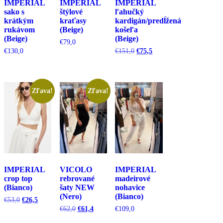
IMPERIAL
IMPERIAL
IMPERIAL
sako s
štýlové
ľahučký
krátkým
kraťasy
kardigán/predĺžená
rukávom
(Beige)
košeľa
(Beige)
(Beige)
€
79,0
Pôvodná
Aktuálna
€
130,0
€
151,0
€
75,5
cena
cena
bola:
je:
€151,0.
€75,5.
Zľava!
Zľava!
IMPERIAL
VICOLO
IMPERIAL
crop top
rebrované
madeirové
(Bianco)
šaty NEW
nohavice
(Nero)
(Bianco)
Pôvodná
Aktuálna
€
53,0
€
26,5
cena
cena
Pôvodná
Aktuálna
€
62,0
€
61,4
€
109,0
bola:
je:
cena
cena