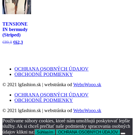
TENSIONE
IN bermudy
(Striped)
Pôvodná
Aktuálna
€
89,0
€
62,3
cena
cena
bola:
je:
€89,0.
€62,3.
OCHRANA OSOBNÝCH ÚDAJOV
OBCHODNÉ PODMIENKY
© 2021 lgfashion.sk | webstránka od
WeboWooo.sk
OCHRANA OSOBNÝCH ÚDAJOV
OBCHODNÉ PODMIENKY
© 2021 lgfashion.sk | webstránka od
WeboWooo.sk
Používame súbory cookies, ktoré nám umožňujú poskytovať lepšie
služby. Ak si chceš prečítať naše podmienky spracovania osobných
údajov klikni na:
Súhlasím
OCHRANA OSOBNÝCH ÚDAJOV