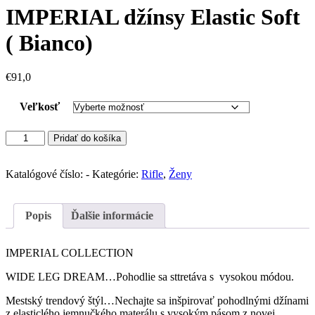
IMPERIAL džínsy Elastic Soft
( Bianco)
€
91,0
Veľkosť
množstvo
Pridať do košíka
IMPERIAL
džínsy
Elastic
Katalógové číslo:
-
Kategórie:
Rifle
,
Ženy
Soft
(
Bianco)
Popis
Ďalšie informácie
IMPERIAL COLLECTION
WIDE LEG DREAM…Pohodlie sa sttretáva s vysokou módou.
Mestský trendový štýl…Nechajte sa inšpirovať pohodlnými džínami
z elasticlého jemnučkého materálu s vysokým pásom z novej