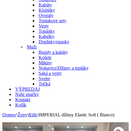
Kabáty
Klobúky
Overaly
Teplakove sety
Vesty
Topánky
Kabelky
Doplnky/opasky
Muži
Bundy a kabáty
Košele
Mikiny
Nohavice/Džinsy a tepláky
Saká a vesty
Svetre
Tričká
VÝPREDAJ
Naše značky
Kontakt
Košík
Domov
\
Ženy
\
Rifle
\
IMPERIAL džínsy Elastic Soft ( Bianco)