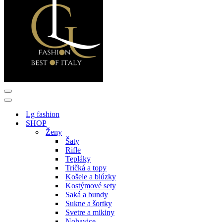
Menu
navigácie
Menu
navigácie
Lg fashion
SHOP
Ženy
Šaty
Rifle
Tepláky
Tričká a topy
Košele a blúzky
Kostýmové sety
Saká a bundy
Sukne a šortky
Svetre a mikiny
Nohavice