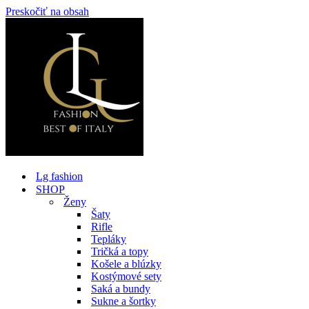
Preskočiť na obsah
Lg fashion
SHOP
Ženy
Šaty
Rifle
Tepláky
Tričká a topy
Košele a blúzky
Kostýmové sety
Saká a bundy
Sukne a šortky