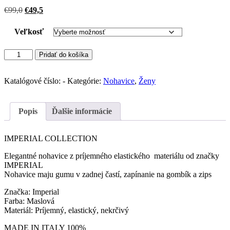
Pôvodná
Aktuálna
€
99,0
€
49,5
cena
cena
bola:
je:
Veľkosť
€99,0.
€49,5.
množstvo
Pridať do košíka
IMPERIAL
elegantné
nohavice
Katalógové číslo:
-
Kategórie:
Nohavice
,
Ženy
elastic
(Crema)
Popis
Ďalšie informácie
IMPERIAL COLLECTION
Elegantné nohavice z príjemného elastického materiálu od značky
IMPERIAL
Nohavice maju gumu v zadnej častí, zapínanie na gombík a zips
Značka: Imperial
Farba: Maslová
Materiál: Príjemný, elastický, nekrčivý
MADE IN ITALY 100%