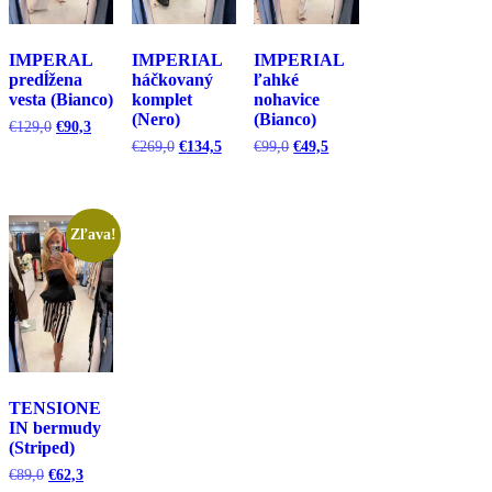
IMPERAL
IMPERIAL
IMPERIAL
predĺžena
háčkovaný
ľahké
vesta (Bianco)
komplet
nohavice
(Nero)
(Bianco)
Pôvodná
Aktuálna
€
129,0
€
90,3
cena
cena
Pôvodná
Aktuálna
Pôvodná
Aktuálna
€
269,0
€
134,5
€
99,0
€
49,5
bola:
je:
cena
cena
cena
cena
€129,0.
€90,3.
bola:
je:
bola:
je:
€269,0.
€134,5.
€99,0.
€49,5.
Zľava!
TENSIONE
IN bermudy
(Striped)
Pôvodná
Aktuálna
€
89,0
€
62,3
cena
cena