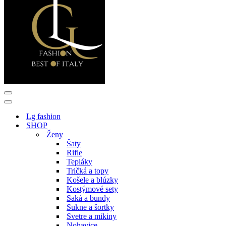
Menu
navigácie
Menu
navigácie
Lg fashion
SHOP
Ženy
Šaty
Rifle
Tepláky
Tričká a topy
Košele a blúzky
Kostýmové sety
Saká a bundy
Sukne a šortky
Svetre a mikiny
Nohavice