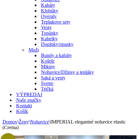
Kabáty
Klobúky
Overaly
Teplakove sety
Vesty
Topánky
Kabelky
Doplnky/opasky
Muži
Bundy a kabáty
Košele
Mikiny
Nohavice/Džinsy a tepláky
Saká a vesty
Svetre
Tričká
VÝPREDAJ
Naše značky
Kontakt
Košík
Domov
\
Ženy
\
Nohavice
\
IMPERIAL elegantné nohavice elastic
(Crema)