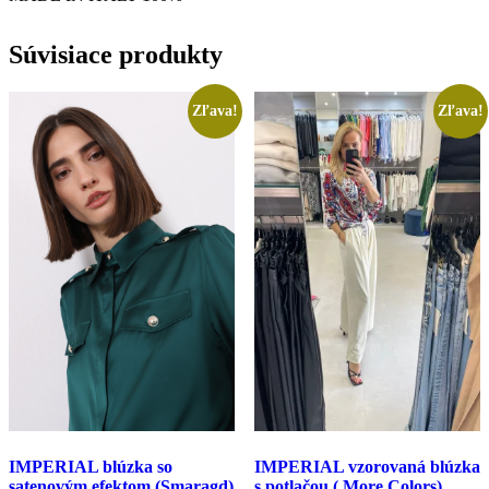
Súvisiace produkty
Zľava!
Zľava!
IMPERIAL blúzka so
IMPERIAL vzorovaná blúzka
satenovým efektom (Smaragd)
s potlačou ( More Colors)