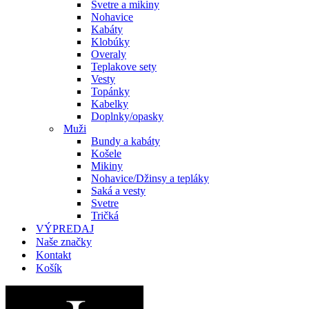
Svetre a mikiny
Nohavice
Kabáty
Klobúky
Overaly
Teplakove sety
Vesty
Topánky
Kabelky
Doplnky/opasky
Muži
Bundy a kabáty
Košele
Mikiny
Nohavice/Džinsy a tepláky
Saká a vesty
Svetre
Tričká
VÝPREDAJ
Naše značky
Kontakt
Košík