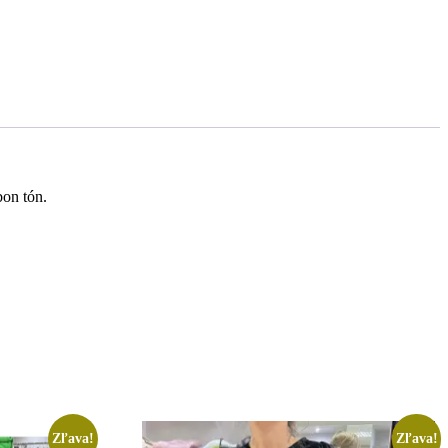
bon tón.
Zľava!
Zľava!