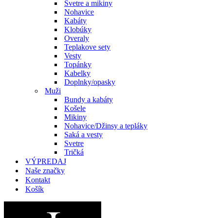
Svetre a mikiny
Nohavice
Kabáty
Klobúky
Overaly
Teplakove sety
Vesty
Topánky
Kabelky
Doplnky/opasky
Muži
Bundy a kabáty
Košele
Mikiny
Nohavice/Džinsy a tepláky
Saká a vesty
Svetre
Tričká
VÝPREDAJ
Naše značky
Kontakt
Košík