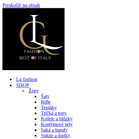
Preskočiť na obsah
Lg fashion
SHOP
Ženy
Šaty
Rifle
Tepláky
Tričká a topy
Košele a blúzky
Kostýmové sety
Saká a bundy
Sukne a šortky