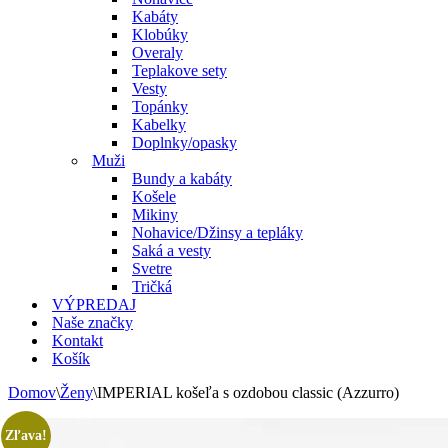
Kabáty
Klobúky
Overaly
Teplakove sety
Vesty
Topánky
Kabelky
Doplnky/opasky
Muži
Bundy a kabáty
Košele
Mikiny
Nohavice/Džinsy a tepláky
Saká a vesty
Svetre
Tričká
VÝPREDAJ
Naše značky
Kontakt
Košík
Domov
\
Ženy
\
IMPERIAL košeľa s ozdobou classic (Azzurro)
Zľava!