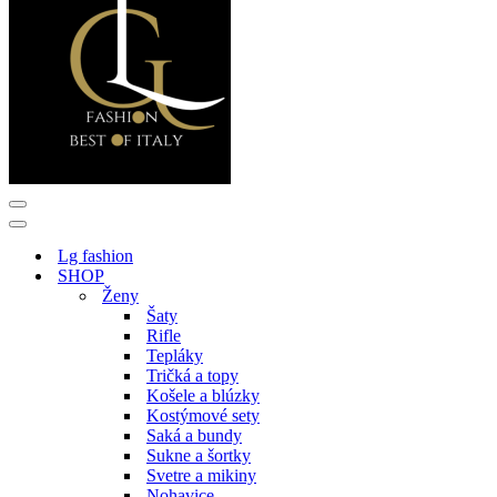
Menu
navigácie
Menu
navigácie
Lg fashion
SHOP
Ženy
Šaty
Rifle
Tepláky
Tričká a topy
Košele a blúzky
Kostýmové sety
Saká a bundy
Sukne a šortky
Svetre a mikiny
Nohavice