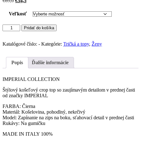
Pôvodná
Aktuálna
€
69,0
€
34,5
cena
cena
bola:
je:
Veľkosť
€69,0.
€34,5.
množstvo
Pridať do košíka
IMPERIAL
košelový
crop
Katalógové číslo:
-
Kategórie:
Tričká a topy
,
Ženy
top
(Nero)
Popis
Ďalšie informácie
IMPERIAL COLLECTION
Štýlový košeľový crop top so zaujímavým detailom v prednej časti
od značky IMPERIAL
FARBA: Čierna
Materiál: Košelovina, pohodlný, nekrčivý
Model: Zapínanie na zips na boku, sťahovací detail v prednej časti
Rukávy: Na gumičku
MADE IN ITALY 100%