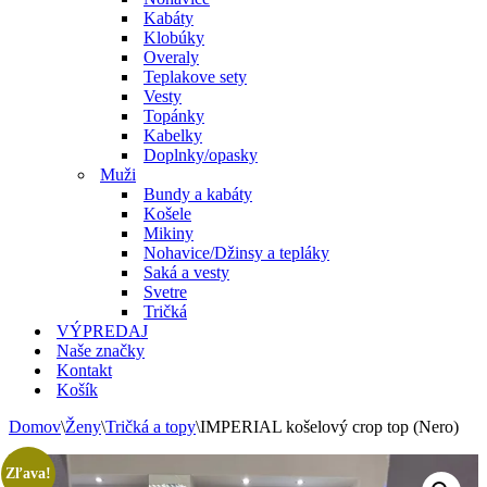
Kabáty
Klobúky
Overaly
Teplakove sety
Vesty
Topánky
Kabelky
Doplnky/opasky
Muži
Bundy a kabáty
Košele
Mikiny
Nohavice/Džinsy a tepláky
Saká a vesty
Svetre
Tričká
VÝPREDAJ
Naše značky
Kontakt
Košík
Domov
\
Ženy
\
Tričká a topy
\
IMPERIAL košelový crop top (Nero)
Zľava!