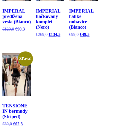
IMPERAL
IMPERIAL
IMPERIAL
predĺžena
háčkovaný
ľahké
vesta (Bianco)
komplet
nohavice
(Nero)
(Bianco)
Pôvodná
Aktuálna
€
129,0
€
90,3
cena
cena
Pôvodná
Aktuálna
Pôvodná
Aktuálna
€
269,0
€
134,5
€
99,0
€
49,5
bola:
je:
cena
cena
cena
cena
€129,0.
€90,3.
bola:
je:
bola:
je:
€269,0.
€134,5.
€99,0.
€49,5.
Zľava!
TENSIONE
IN bermudy
(Striped)
Pôvodná
Aktuálna
€
89,0
€
62,3
cena
cena
bola:
je: