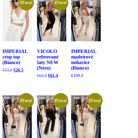
Zľava!
Zľava!
IMPERIAL
VICOLO
IMPERIAL
crop top
rebrované
madeirové
(Bianco)
šaty NEW
nohavice
(Nero)
(Bianco)
Pôvodná
Aktuálna
€
53,0
€
26,5
cena
cena
Pôvodná
Aktuálna
€
62,0
€
61,4
€
109,0
bola:
je:
cena
cena
€53,0.
€26,5.
bola:
je:
€62,0.
€61,4.
Zľava!
Zľava!
Zľava!