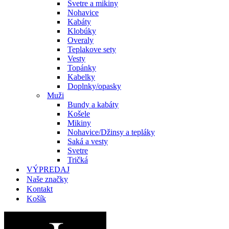
Svetre a mikiny
Nohavice
Kabáty
Klobúky
Overaly
Teplakove sety
Vesty
Topánky
Kabelky
Doplnky/opasky
Muži
Bundy a kabáty
Košele
Mikiny
Nohavice/Džinsy a tepláky
Saká a vesty
Svetre
Tričká
VÝPREDAJ
Naše značky
Kontakt
Košík