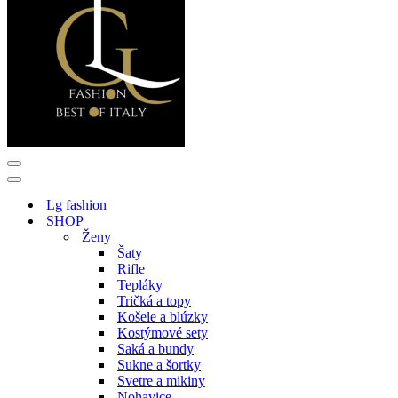
Menu
navigácie
Menu
navigácie
Lg fashion
SHOP
Ženy
Šaty
Rifle
Tepláky
Tričká a topy
Košele a blúzky
Kostýmové sety
Saká a bundy
Sukne a šortky
Svetre a mikiny
Nohavice