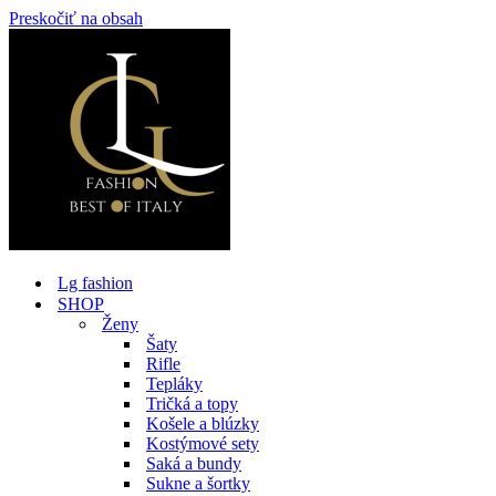
Preskočiť na obsah
Lg fashion
SHOP
Ženy
Šaty
Rifle
Tepláky
Tričká a topy
Košele a blúzky
Kostýmové sety
Saká a bundy
Sukne a šortky