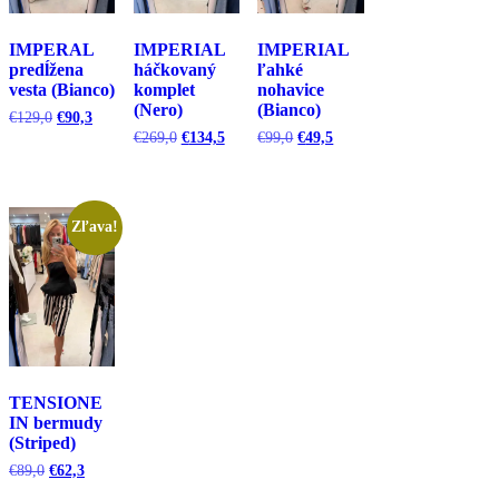
IMPERAL
IMPERIAL
IMPERIAL
predĺžena
háčkovaný
ľahké
vesta (Bianco)
komplet
nohavice
(Nero)
(Bianco)
Pôvodná
Aktuálna
€
129,0
€
90,3
cena
cena
Pôvodná
Aktuálna
Pôvodná
Aktuálna
€
269,0
€
134,5
€
99,0
€
49,5
bola:
je:
cena
cena
cena
cena
€129,0.
€90,3.
bola:
je:
bola:
je:
€269,0.
€134,5.
€99,0.
€49,5.
Zľava!
TENSIONE
IN bermudy
(Striped)
Pôvodná
Aktuálna
€
89,0
€
62,3
cena
cena