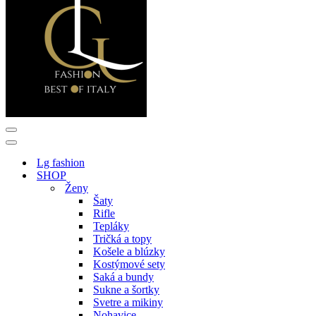
Menu
navigácie
Menu
navigácie
Lg fashion
SHOP
Ženy
Šaty
Rifle
Tepláky
Tričká a topy
Košele a blúzky
Kostýmové sety
Saká a bundy
Sukne a šortky
Svetre a mikiny
Nohavice