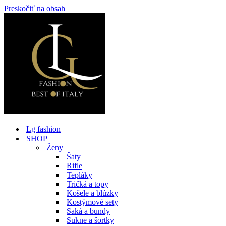
Preskočiť na obsah
Lg fashion
SHOP
Ženy
Šaty
Rifle
Tepláky
Tričká a topy
Košele a blúzky
Kostýmové sety
Saká a bundy
Sukne a šortky