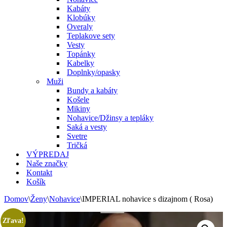
Kabáty
Klobúky
Overaly
Teplakove sety
Vesty
Topánky
Kabelky
Doplnky/opasky
Muži
Bundy a kabáty
Košele
Mikiny
Nohavice/Džinsy a tepláky
Saká a vesty
Svetre
Tričká
VÝPREDAJ
Naše značky
Kontakt
Košík
Domov
\
Ženy
\
Nohavice
\
IMPERIAL nohavice s dizajnom ( Rosa)
Zľava!