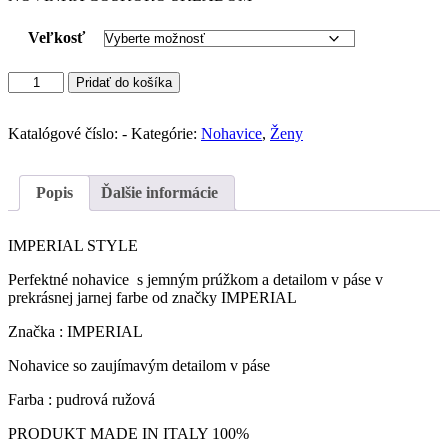
€97,0.
€48,5.
Veľkosť
množstvo
Pridať do košíka
IMPERIAL
nohavice
s
Katalógové číslo:
-
Kategórie:
Nohavice
,
Ženy
dizajnom
(
Rosa)
Popis
Ďalšie informácie
IMPERIAL STYLE
Perfektné nohavice s jemným prúžkom a detailom v páse v
prekrásnej jarnej farbe od značky IMPERIAL
Značka : IMPERIAL
Nohavice so zaujímavým detailom v páse
Farba : pudrová ružová
PRODUKT MADE IN ITALY 100%