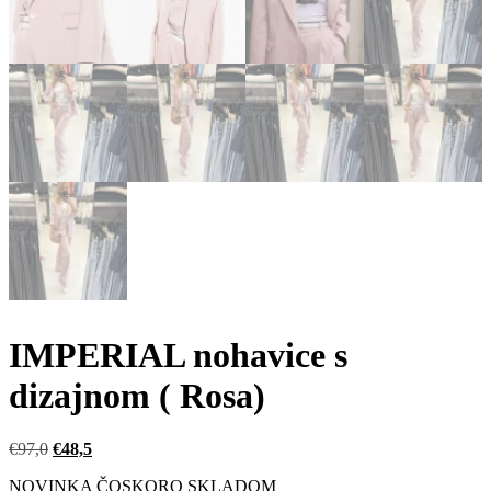
IMPERIAL nohavice s
dizajnom ( Rosa)
Pôvodná
Aktuálna
€
97,0
€
48,5
cena
cena
NOVINKA ČOSKORO SKLADOM
bola:
je: