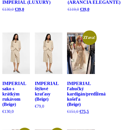
IMPERIAL (LUXURY)
(ARANCIA ELEGANTE)
Pôvodná
Aktuálna
Pôvodná
Aktuálna
€
130,0
€
39,0
€
119,0
€
39,0
cena
cena
cena
cena
bola:
je:
bola:
je:
€130,0.
€39,0.
€119,0.
€39,0.
Zľava!
IMPERIAL
IMPERIAL
IMPERIAL
sako s
štýlové
ľahučký
krátkým
kraťasy
kardigán/predĺžená
rukávom
(Beige)
košeľa
(Beige)
(Beige)
€
79,0
Pôvodná
Aktuálna
€
130,0
€
151,0
€
75,5
cena
cena
bola:
je:
€151,0.
€75,5.