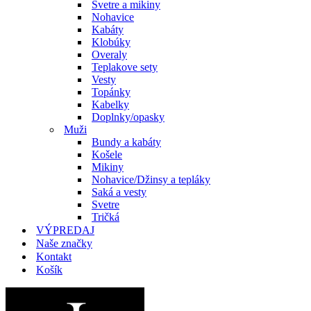
Svetre a mikiny
Nohavice
Kabáty
Klobúky
Overaly
Teplakove sety
Vesty
Topánky
Kabelky
Doplnky/opasky
Muži
Bundy a kabáty
Košele
Mikiny
Nohavice/Džinsy a tepláky
Saká a vesty
Svetre
Tričká
VÝPREDAJ
Naše značky
Kontakt
Košík