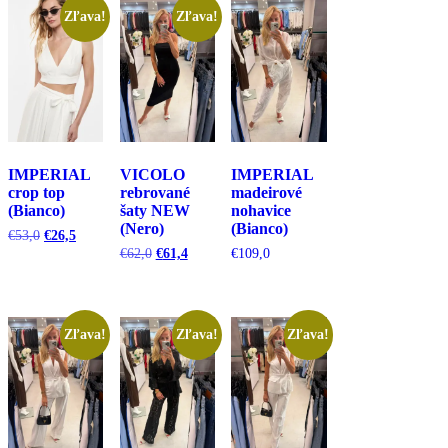
Zľava!
Zľava!
IMPERIAL
VICOLO
IMPERIAL
crop top
rebrované
madeirové
(Bianco)
šaty NEW
nohavice
(Nero)
(Bianco)
Pôvodná
Aktuálna
€
53,0
€
26,5
cena
cena
Pôvodná
Aktuálna
€
62,0
€
61,4
€
109,0
bola:
je:
cena
cena
€53,0.
€26,5.
bola:
je:
€62,0.
€61,4.
Zľava!
Zľava!
Zľava!