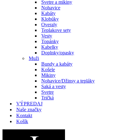
Svetre a mikiny
Nohavice
Kabáty
Klobúky
Overaly
Teplakove sety
Vesty
Topánky
Kabelky
Doplnky/opasky
Muži
Bundy a kabáty
Košele
Mikiny
Nohavice/Džinsy a tepláky
Saká a vesty
Svetre
Tričká
VÝPREDAJ
Naše značky
Kontakt
Košík