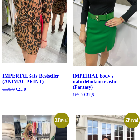
IMPERIAL šaty Bestseller
IMPERIAL body s
(ANIMAL PRINT)
náhrdelníkom elastic
(Fantasy)
Pôvodná
Aktuálna
€
109,0
€
25,0
cena
cena
Pôvodná
Aktuálna
€
65,0
€
32,5
bola:
je:
cena
cena
€109,0.
€25,0.
bola:
je:
€65,0.
€32,5.
Zľava!
Zľava!