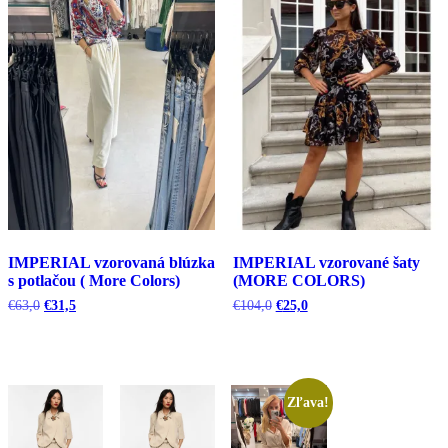
IMPERIAL vzorovaná blúzka
IMPERIAL vzorované šaty
s potlačou ( More Colors)
(MORE COLORS)
Pôvodná
Aktuálna
Pôvodná
Aktuálna
€
63,0
€
31,5
€
104,0
€
25,0
cena
cena
cena
cena
bola:
je:
bola:
je:
€63,0.
€31,5.
€104,0.
€25,0.
Zľava!