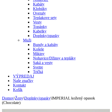
Kabáty
Klobúky
Overaly
Teplakove sety
Vesty
Topánky
Kabelky
Doplnky/opasky
Muži
Bundy a kabáty
Košele
Mikiny
Nohavice/Džinsy a tepláky
Saká a vesty
Svetre
Tričká
VÝPREDAJ
Naše značky
Kontakt
Košík
Domov
\
Ženy
\
Doplnky/opasky
\
IMPERIAL kožený opasok
(Chocolate)