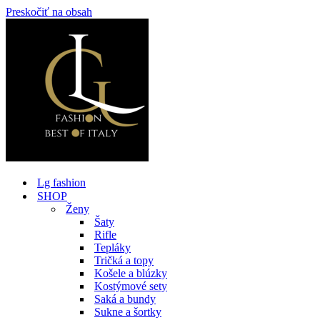
Preskočiť na obsah
Lg fashion
SHOP
Ženy
Šaty
Rifle
Tepláky
Tričká a topy
Košele a blúzky
Kostýmové sety
Saká a bundy
Sukne a šortky