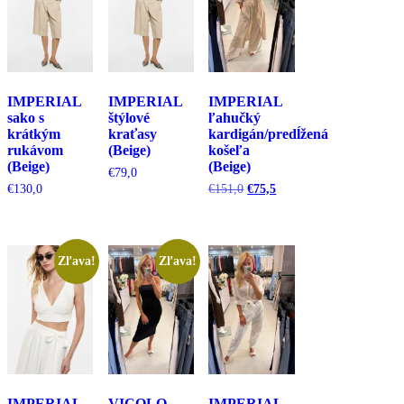
IMPERIAL
IMPERIAL
IMPERIAL
sako s
štýlové
ľahučký
krátkým
kraťasy
kardigán/predĺžená
rukávom
(Beige)
košeľa
(Beige)
(Beige)
€
79,0
Pôvodná
Aktuálna
€
130,0
€
151,0
€
75,5
cena
cena
bola:
je:
€151,0.
€75,5.
Zľava!
Zľava!
IMPERIAL
VICOLO
IMPERIAL