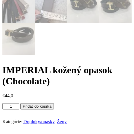
IMPERIAL kožený opasok
(Chocolate)
€
44,0
množstvo
Pridať do košíka
IMPERIAL
kožený
opasok
Kategórie:
Doplnky/opasky
,
Ženy
(Chocolate)