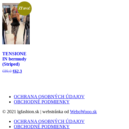
Zľava!
TENSIONE
IN bermudy
(Striped)
Pôvodná
Aktuálna
€
89,0
€
62,3
cena
cena
bola:
je:
€89,0.
€62,3.
OCHRANA OSOBNÝCH ÚDAJOV
OBCHODNÉ PODMIENKY
© 2021 lgfashion.sk | webstránka od
WeboWooo.sk
OCHRANA OSOBNÝCH ÚDAJOV
OBCHODNÉ PODMIENKY