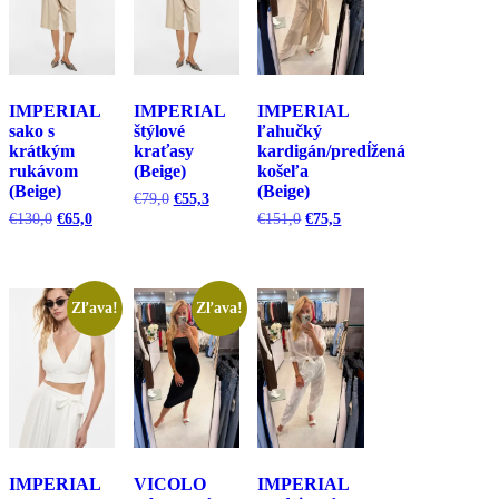
IMPERIAL
IMPERIAL
IMPERIAL
sako s
štýlové
ľahučký
krátkým
kraťasy
kardigán/predĺžená
rukávom
(Beige)
košeľa
(Beige)
(Beige)
Pôvodná
Aktuálna
€
79,0
€
55,3
cena
cena
Pôvodná
Aktuálna
Pôvodná
Aktuálna
€
130,0
€
65,0
€
151,0
€
75,5
bola:
je:
cena
cena
cena
cena
€79,0.
€55,3.
bola:
je:
bola:
je:
€130,0.
€65,0.
€151,0.
€75,5.
Zľava!
Zľava!
IMPERIAL
VICOLO
IMPERIAL