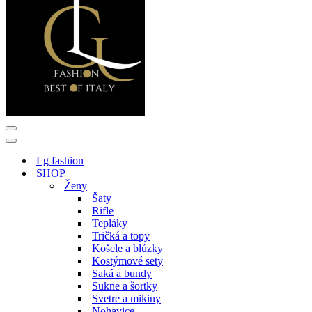
Menu
navigácie
Menu
navigácie
Lg fashion
SHOP
Ženy
Šaty
Rifle
Tepláky
Tričká a topy
Košele a blúzky
Kostýmové sety
Saká a bundy
Sukne a šortky
Svetre a mikiny
Nohavice