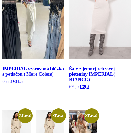
IMPERIAL vzorovaná blúzka
Šaty z jemnej rebrovej
s potlačou ( More Colors)
pleteniny IMPERIAL(
BIANCO)
Pôvodná
Aktuálna
€
63,0
€
31,5
cena
cena
Pôvodná
Aktuálna
€
79,0
€
39,5
bola:
je:
cena
cena
€63,0.
€31,5.
bola:
je:
€79,0.
€39,5.
Zľava!
Zľava!
Zľava!