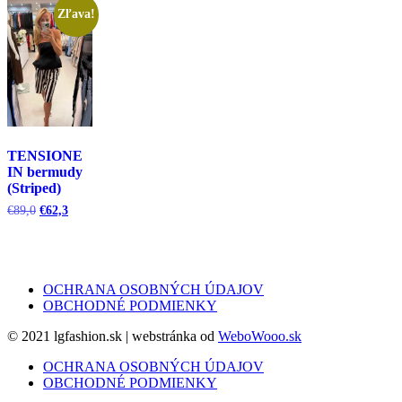
Zľava!
TENSIONE
IN bermudy
(Striped)
Pôvodná
Aktuálna
€
89,0
€
62,3
cena
cena
bola:
je:
€89,0.
€62,3.
OCHRANA OSOBNÝCH ÚDAJOV
OBCHODNÉ PODMIENKY
© 2021 lgfashion.sk | webstránka od
WeboWooo.sk
OCHRANA OSOBNÝCH ÚDAJOV
OBCHODNÉ PODMIENKY