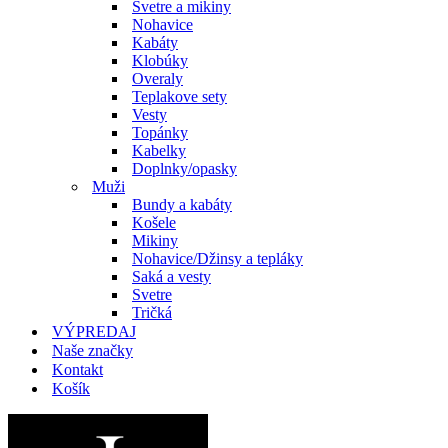
Svetre a mikiny
Nohavice
Kabáty
Klobúky
Overaly
Teplakove sety
Vesty
Topánky
Kabelky
Doplnky/opasky
Muži
Bundy a kabáty
Košele
Mikiny
Nohavice/Džinsy a tepláky
Saká a vesty
Svetre
Tričká
VÝPREDAJ
Naše značky
Kontakt
Košík