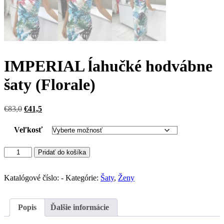
IMPERIAL ĺahučké hodvábne
šaty (Florale)
Pôvodná
Aktuálna
€
83,0
€
41,5
cena
cena
bola:
je:
Veľkosť
€83,0.
€41,5.
množstvo
Pridať do košíka
IMPERIAL
ĺahučké
hodvábne
Katalógové číslo:
-
Kategórie:
Šaty
,
Ženy
šaty
(Florale)
Popis
Ďalšie informácie