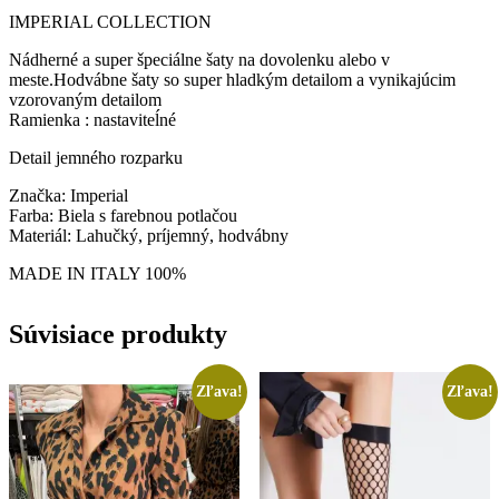
IMPERIAL COLLECTION
Nádherné a super špeciálne šaty na dovolenku alebo v
meste.Hodvábne šaty so super hladkým detailom a vynikajúcim
vzorovaným detailom
Ramienka : nastaviteĺné
Detail jemného rozparku
Značka: Imperial
Farba: Biela s farebnou potlačou
Materiál: Lahučký, príjemný, hodvábny
MADE IN ITALY 100%
Súvisiace produkty
Zľava!
Zľava!