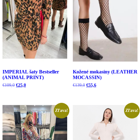
IMPERIAL šaty Bestseller
Kožené mokasíny (LEATHER
(ANIMAL PRINT)
MOCASSIN)
Pôvodná
Aktuálna
Pôvodná
Aktuálna
€
109,0
€
25,0
€
139,0
€
55,6
cena
cena
cena
cena
bola:
je:
bola:
je:
€109,0.
€25,0.
€139,0.
€55,6.
Zľava!
Zľava!