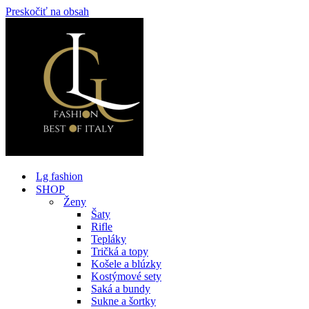
Preskočiť na obsah
Lg fashion
SHOP
Ženy
Šaty
Rifle
Tepláky
Tričká a topy
Košele a blúzky
Kostýmové sety
Saká a bundy
Sukne a šortky