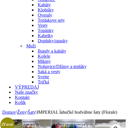
Kabáty
Klobúky
Overaly
Teplakove sety
Vesty
Topánky
Kabelky
Doplnky/opasky
Muži
Bundy a kabáty
Košele
Mikiny
Nohavice/Džinsy a tepláky
Saká a vesty
Svetre
Tričká
VÝPREDAJ
Naše značky
Kontakt
Košík
Domov
\
Ženy
\
Šaty
\
IMPERIAL ĺahučké hodvábne šaty (Florale)
Zľava!