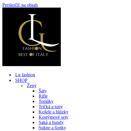
Preskočiť na obsah
Lg fashion
SHOP
Ženy
Šaty
Rifle
Tepláky
Tričká a topy
Košele a blúzky
Kostýmové sety
Saká a bundy
Sukne a šortky