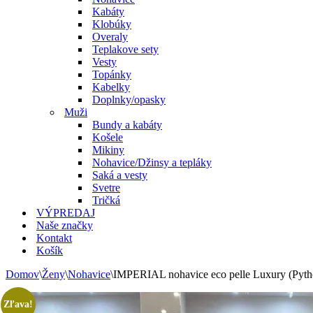
Kabáty
Klobúky
Overaly
Teplakove sety
Vesty
Topánky
Kabelky
Doplnky/opasky
Muži
Bundy a kabáty
Košele
Mikiny
Nohavice/Džinsy a tepláky
Saká a vesty
Svetre
Tričká
VÝPREDAJ
Naše značky
Kontakt
Košík
Domov
\
Ženy
\
Nohavice
\
IMPERIAL nohavice eco pelle Luxury (Pyth
Zľava!