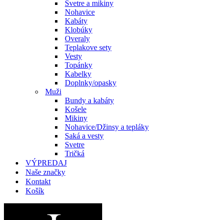
Svetre a mikiny
Nohavice
Kabáty
Klobúky
Overaly
Teplakove sety
Vesty
Topánky
Kabelky
Doplnky/opasky
Muži
Bundy a kabáty
Košele
Mikiny
Nohavice/Džinsy a tepláky
Saká a vesty
Svetre
Tričká
VÝPREDAJ
Naše značky
Kontakt
Košík