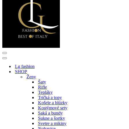
Menu
navigácie
Menu
navigácie
Lg fashion
SHOP
Ženy
Šaty
Rifle
Tepláky
Tričká a topy
Košele a blúzky
Kostýmové sety
Saká a bundy
Sukne a šortky
Svetre a mikiny
Nohavice