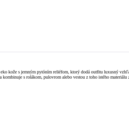
j eko kože s jemným pytóním reliéfom, ktorý dodá outfitu luxusný vzhľ
 sa kombinuje s rolákom, pulovrom alebo vestou z toho istého materiálu