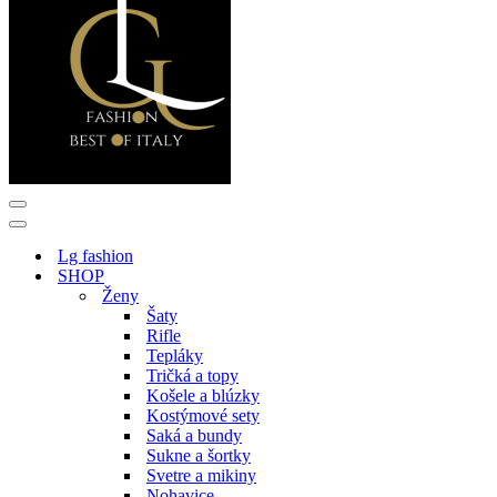
Menu
navigácie
Menu
navigácie
Lg fashion
SHOP
Ženy
Šaty
Rifle
Tepláky
Tričká a topy
Košele a blúzky
Kostýmové sety
Saká a bundy
Sukne a šortky
Svetre a mikiny
Nohavice