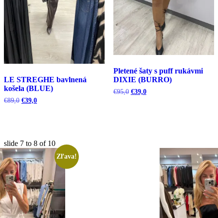
Pletené šaty s puff rukávmi
LE STREGHE bavlnená
DIXIE (BURRO)
košela (BLUE)
Pôvodná
Aktuálna
€
95,0
€
39,0
cena
cena
Pôvodná
Aktuálna
€
89,0
€
39,0
bola:
je:
cena
cena
€95,0.
€39,0.
bola:
je:
€89,0.
€39,0.
slide
7 to 8
of 10
Zľava!