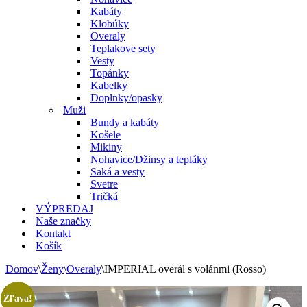
Kabáty
Klobúky
Overaly
Teplakove sety
Vesty
Topánky
Kabelky
Doplnky/opasky
Muži
Bundy a kabáty
Košele
Mikiny
Nohavice/Džinsy a tepláky
Saká a vesty
Svetre
Tričká
VÝPREDAJ
Naše značky
Kontakt
Košík
Domov
\
Ženy
\
Overaly
\
IMPERIAL overál s volánmi (Rosso)
Zľava!