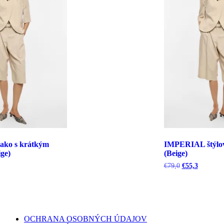
ko s krátkým
IMPERIAL štýlov
ge)
(Beige)
tuálna
Pôvodná
Aktuálna
€
79,0
€
55,3
na
cena
cena
bola:
je:
,0.
€79,0.
€55,3.
OCHRANA OSOBNÝCH ÚDAJOV