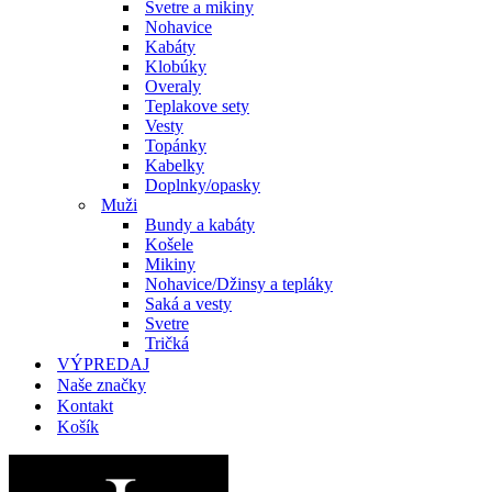
Svetre a mikiny
Nohavice
Kabáty
Klobúky
Overaly
Teplakove sety
Vesty
Topánky
Kabelky
Doplnky/opasky
Muži
Bundy a kabáty
Košele
Mikiny
Nohavice/Džinsy a tepláky
Saká a vesty
Svetre
Tričká
VÝPREDAJ
Naše značky
Kontakt
Košík