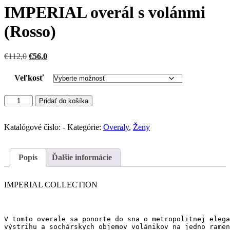
IMPERIAL overál s volánmi
(Rosso)
Pôvodná
Aktuálna
€
112,0
€
56,0
cena
cena
bola:
je:
Veľkosť
€112,0.
€56,0.
množstvo
Pridať do košíka
IMPERIAL
overál
s
Katalógové číslo:
-
Kategórie:
Overaly
,
Ženy
volánmi
(Rosso)
Popis
Ďalšie informácie
IMPERIAL COLLECTION
V tomto overale sa ponorte do sna o metropolitnej elega
výstrihu a sochárskych objemov volánikov na jedno ramen