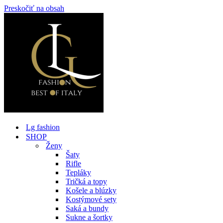
Preskočiť na obsah
Lg fashion
SHOP
Ženy
Šaty
Rifle
Tepláky
Tričká a topy
Košele a blúzky
Kostýmové sety
Saká a bundy
Sukne a šortky