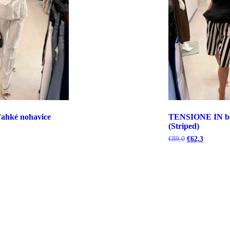
hké nohavice
TENSIONE IN b
(Striped)
uálna
Pôvodná
Aktuálna
€
89,0
€
62,3
cena
cena
bola:
je:
5.
€89,0.
€62,3.