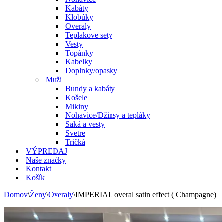
Kabáty
Klobúky
Overaly
Teplakove sety
Vesty
Topánky
Kabelky
Doplnky/opasky
Muži
Bundy a kabáty
Košele
Mikiny
Nohavice/Džinsy a tepláky
Saká a vesty
Svetre
Tričká
VÝPREDAJ
Naše značky
Kontakt
Košík
Domov
\
Ženy
\
Overaly
\
IMPERIAL overal satin effect ( Champagne)