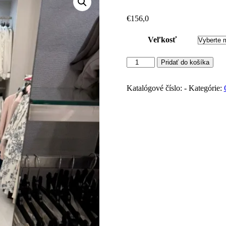
€
156,0
Veľkosť
množstvo
Pridať do košíka
IMPERIAL
overal
satin
Katalógové číslo:
-
Kategórie:
effect
(
Champagne)