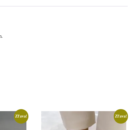
m.
Zľava!
Zľava!