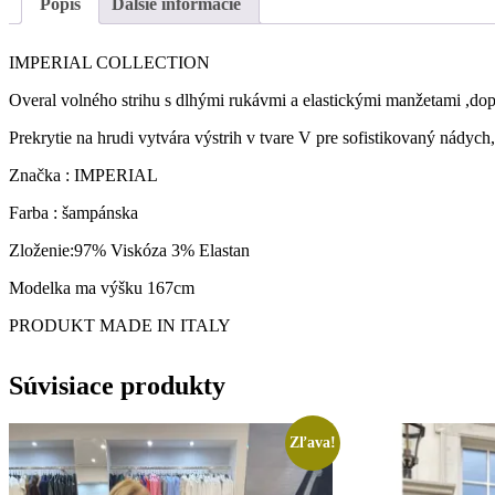
Popis
Ďalšie informácie
IMPERIAL COLLECTION
Overal volného strihu s dlhými rukávmi a elastickými manžetami ,do
Prekrytie na hrudi vytvára výstrih v tvare V pre sofistikovaný nády
Značka : IMPERIAL
Farba : šampánska
Zloženie:97% Viskóza 3% Elastan
Modelka ma výšku 167cm
PRODUKT MADE IN ITALY
Súvisiace produkty
Zľava!