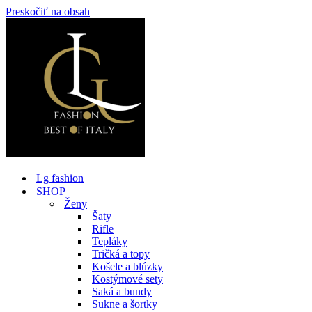
Preskočiť na obsah
Lg fashion
SHOP
Ženy
Šaty
Rifle
Tepláky
Tričká a topy
Košele a blúzky
Kostýmové sety
Saká a bundy
Sukne a šortky