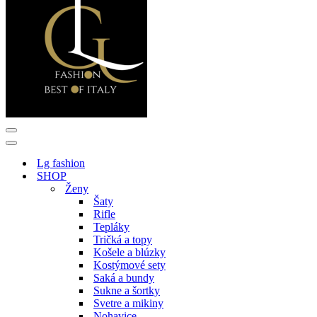
Menu
navigácie
Menu
navigácie
Lg fashion
SHOP
Ženy
Šaty
Rifle
Tepláky
Tričká a topy
Košele a blúzky
Kostýmové sety
Saká a bundy
Sukne a šortky
Svetre a mikiny
Nohavice