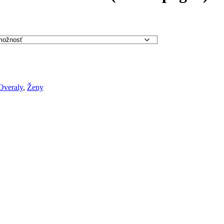
Overaly
,
Ženy