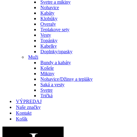
Svetre a mikiny
Nohavice
Kabáty
Klobúky
Overaly
Teplakove sety
Vesty
Topánky
Kabelky
Doplnky/opasky
Muži
Bundy a kabáty
Košele
Mikiny
Nohavice/Džinsy a tepláky
Saká a vesty
Svetre
Tričká
VÝPREDAJ
Naše značky
Kontakt
Košík