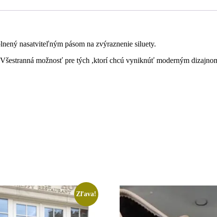
plnený nasatviteľným pásom na zvýraznenie siluety.
ch,Všestranná možnosť pre tých ,ktorí chcú vyniknúť moderným dizajno
Zľava!