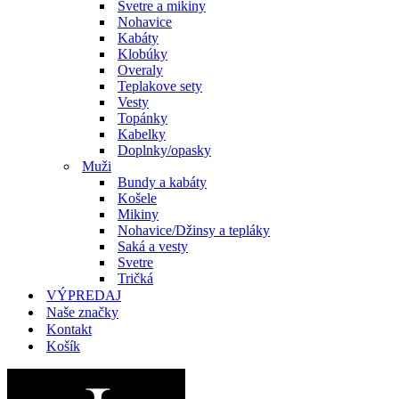
Svetre a mikiny
Nohavice
Kabáty
Klobúky
Overaly
Teplakove sety
Vesty
Topánky
Kabelky
Doplnky/opasky
Muži
Bundy a kabáty
Košele
Mikiny
Nohavice/Džinsy a tepláky
Saká a vesty
Svetre
Tričká
VÝPREDAJ
Naše značky
Kontakt
Košík