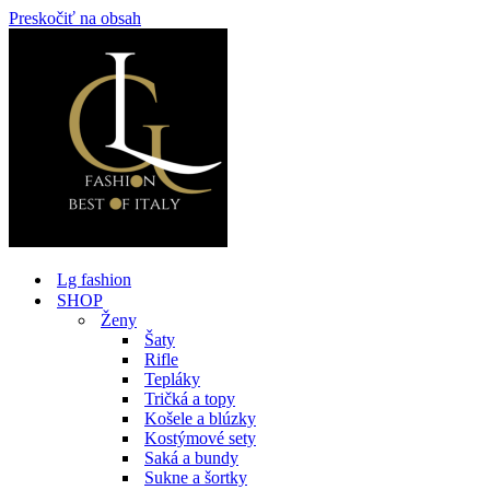
Preskočiť na obsah
Lg fashion
SHOP
Ženy
Šaty
Rifle
Tepláky
Tričká a topy
Košele a blúzky
Kostýmové sety
Saká a bundy
Sukne a šortky