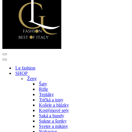
Menu
navigácie
Menu
navigácie
Lg fashion
SHOP
Ženy
Šaty
Rifle
Tepláky
Tričká a topy
Košele a blúzky
Kostýmové sety
Saká a bundy
Sukne a šortky
Svetre a mikiny
Nohavice