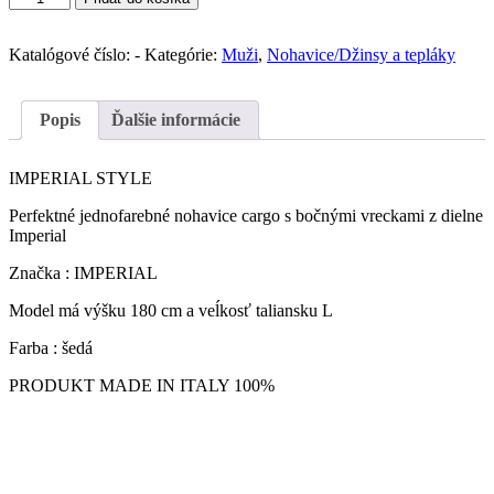
IMPERIAL
pánske
džínsy
Katalógové číslo:
-
Kategórie:
Muži
,
Nohavice/Džinsy a tepláky
Cargo
(
Grey)
Popis
Ďalšie informácie
IMPERIAL STYLE
Perfektné jednofarebné nohavice cargo s bočnými vreckami z dielne
Imperial
Značka : IMPERIAL
Model má výšku 180 cm a veĺkosť taliansku L
Farba : šedá
PRODUKT MADE IN ITALY 100%