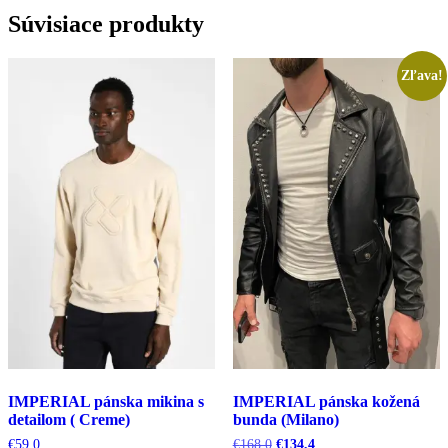
Súvisiace produkty
Zľava!
IMPERIAL pánska mikina s
IMPERIAL pánska kožená
detailom ( Creme)
bunda (Milano)
Pôvodná
Aktuálna
€
59,0
€
168,0
€
134,4