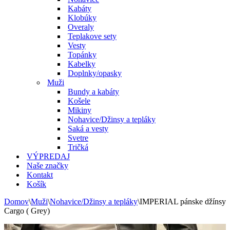
Kabáty
Klobúky
Overaly
Teplakove sety
Vesty
Topánky
Kabelky
Doplnky/opasky
Muži
Bundy a kabáty
Košele
Mikiny
Nohavice/Džinsy a tepláky
Saká a vesty
Svetre
Tričká
VÝPREDAJ
Naše značky
Kontakt
Košík
Domov
\
Muži
\
Nohavice/Džinsy a tepláky
\
IMPERIAL pánske džínsy
Cargo ( Grey)