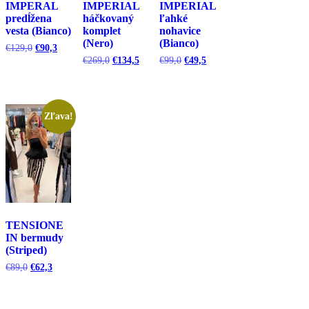
IMPERAL
IMPERIAL
IMPERIAL
predĺžena
háčkovaný
ľahké
vesta (Bianco)
komplet
nohavice
(Nero)
(Bianco)
Pôvodná
Aktuálna
€
129,0
€
90,3
cena
cena
Pôvodná
Aktuálna
Pôvodná
Aktuálna
€
269,0
€
134,5
€
99,0
€
49,5
bola:
je:
cena
cena
cena
cena
€129,0.
€90,3.
bola:
je:
bola:
je:
€269,0.
€134,5.
€99,0.
€49,5.
Zľava!
TENSIONE
IN bermudy
(Striped)
Pôvodná
Aktuálna
€
89,0
€
62,3
cena
cena
bola:
je:
€89,0.
€62,3.