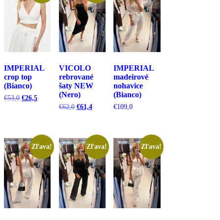
IMPERIAL
VICOLO
IMPERIAL
crop top
rebrované
madeirové
(Bianco)
šaty NEW
nohavice
(Nero)
(Bianco)
Pôvodná
Aktuálna
€
53,0
€
26,5
cena
cena
Pôvodná
Aktuálna
€
62,0
€
61,4
€
109,0
bola:
je:
cena
cena
€53,0.
€26,5.
bola:
je:
€62,0.
€61,4.
Zľava!
Zľava!
Zľava!