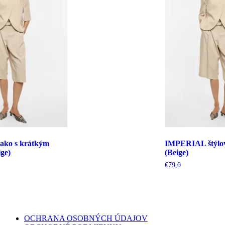
ko s krátkým
IMPERIAL štýlov
ge)
(Beige)
€
79,0
OCHRANA OSOBNÝCH ÚDAJOV