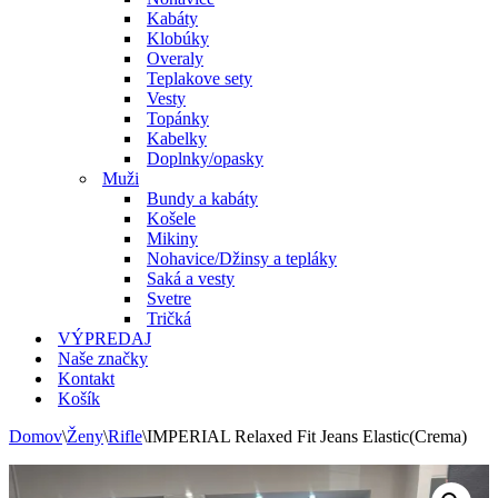
Kabáty
Klobúky
Overaly
Teplakove sety
Vesty
Topánky
Kabelky
Doplnky/opasky
Muži
Bundy a kabáty
Košele
Mikiny
Nohavice/Džinsy a tepláky
Saká a vesty
Svetre
Tričká
VÝPREDAJ
Naše značky
Kontakt
Košík
Domov
\
Ženy
\
Rifle
\
IMPERIAL Relaxed Fit Jeans Elastic(Crema)