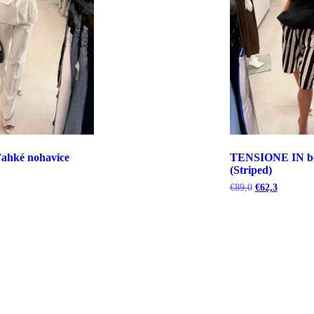
hké nohavice
TENSIONE IN b
(Striped)
uálna
Pôvodná
Aktuálna
€
89,0
€
62,3
cena
cena
bola:
je:
5.
€89,0.
€62,3.