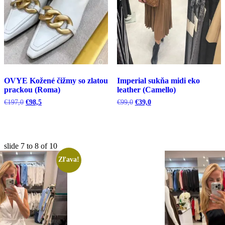
OVYE Kožené čižmy so zlatou
Imperial sukňa midi eko
prackou (Roma)
leather (Camello)
Pôvodná
Aktuálna
Pôvodná
Aktuálna
€
197,0
€
98,5
€
99,0
€
39,0
cena
cena
cena
cena
bola:
je:
bola:
je:
€197,0.
€98,5.
€99,0.
€39,0.
slide
7 to 8
of 10
Zľava!