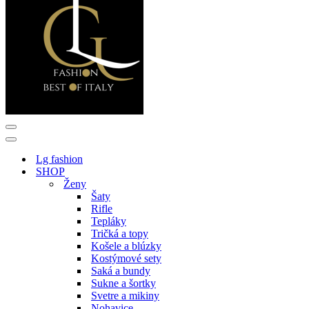
Menu
navigácie
Menu
navigácie
Lg fashion
SHOP
Ženy
Šaty
Rifle
Tepláky
Tričká a topy
Košele a blúzky
Kostýmové sety
Saká a bundy
Sukne a šortky
Svetre a mikiny
Nohavice