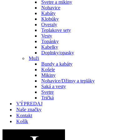
Svetre a mikiny
Nohavice
Kabáty
Klobúky
Overaly
Teplakove sety
Vesty
Topánky
Kabelky
Doplnky/opasky
Muži
Bundy a kabáty
Košele
Mikiny
Nohavice/Džinsy a tepláky
Saká a vesty
Svetre
Tričká
VÝPREDAJ
Naše značky
Kontakt
Košík