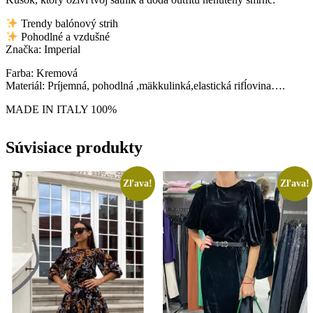
Trendy balónový strih
Pohodlné a vzdušné
Značka: Imperial
Farba: Kremová
Materiál: Príjemná, pohodlná ,mäkkulinká,elastická rifĺovina….
MADE IN ITALY 100%
Súvisiace produkty
Zľava!
Zľava!