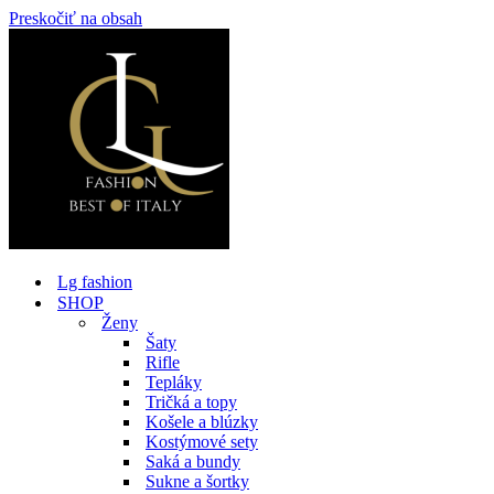
Preskočiť na obsah
Lg fashion
SHOP
Ženy
Šaty
Rifle
Tepláky
Tričká a topy
Košele a blúzky
Kostýmové sety
Saká a bundy
Sukne a šortky