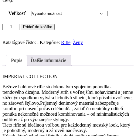
€
89,0
Veľkosť
množstvo
Pridať do košíka
IMPERIAL
Relaxed
Fit
Katalógové číslo:
-
Kategórie:
Rifle
,
Ženy
Jeans
Elastic(Crema)
Popis
Ďalšie informácie
IMPERIAL COLLECTION
Béžové balónové rifle sú dokonalým spojením pohodlia a
trendového dizajnu. Moderný strih s voľnejšími nohavicami a jemne
zúženým spodkom vytvára lichotivú siluetu, ktorá pôsobí uvoľnene,
no zároveň štýlovo.Príjemný denimový materiál zabezpečuje
komfort pri nosení počas celého dňa, zatiaľ čo neutrálny odtieň
ponúka nekonečné možnosti kombinovania – od minimalistických
outfitov až po výraznejšie stylingy.
Tieto rifle sú ideálnou voľbou pre každodenný mestský look, ktorý
je pohodlný, moderný a zároveň nadčasový.
Kúsok, ktorý oživí tvoj šatník a dodá outfitu nenútený šmrnc.