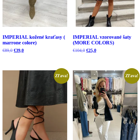
IMPERIAL kožené kraťasy (
IMPERIAL vzorované šaty
marrone colore)
(MORE COLORS)
Pôvodná
Aktuálna
Pôvodná
Aktuálna
€
89,0
€
39,0
€
104,0
€
25,0
cena
cena
cena
cena
bola:
je:
bola:
je:
€89,0.
€39,0.
€104,0.
€25,0.
Zľava!
Zľava!