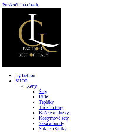
Preskočiť na obsah
Lg fashion
SHOP
Ženy
Šaty
Rifle
Tepláky
Tričká a topy
Košele a blúzky
Kostýmové sety
Saká a bundy
Sukne a šortky