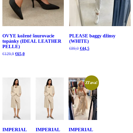
OVYE kožené šnurovacie
PLEASE baggy džinsy
topánky (IDEAL LEATHER
(WHITE)
PELLE)
Pôvodná
Aktuálna
€
89,0
€
44,5
cena
cena
Pôvodná
Aktuálna
€
129,9
€
65,0
bola:
je:
cena
cena
€89,0.
€44,5.
bola:
je:
€129,9.
€65,0.
Zľava!
IMPERIAL
IMPERIAL
IMPERIAL