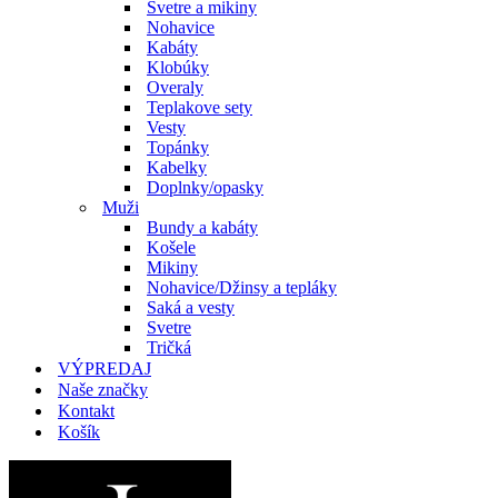
Svetre a mikiny
Nohavice
Kabáty
Klobúky
Overaly
Teplakove sety
Vesty
Topánky
Kabelky
Doplnky/opasky
Muži
Bundy a kabáty
Košele
Mikiny
Nohavice/Džinsy a tepláky
Saká a vesty
Svetre
Tričká
VÝPREDAJ
Naše značky
Kontakt
Košík