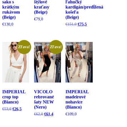
sako s
štýlové
ľahučký
krátkým
kraťasy
kardigán/predĺžená
rukávom
(Beige)
košeľa
(Beige)
(Beige)
€
79,0
Pôvodná
Aktuálna
€
130,0
€
151,0
€
75,5
cena
cena
bola:
je:
€151,0.
€75,5.
Zľava!
Zľava!
IMPERIAL
VICOLO
IMPERIAL
crop top
rebrované
madeirové
(Bianco)
šaty NEW
nohavice
(Nero)
(Bianco)
Pôvodná
Aktuálna
€
53,0
€
26,5
cena
cena
Pôvodná
Aktuálna
€
62,0
€
61,4
€
109,0
bola:
je:
cena
cena
€53,0.
€26,5.
bola:
je: