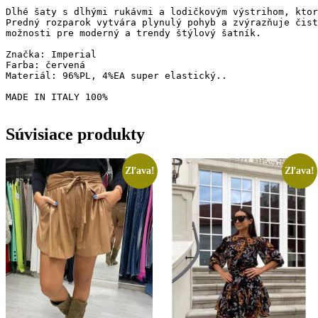
Predný rozparok vytvára plynulý pohyb a zvýrazňuje čist
možnosti pre moderný a trendy štýlový šatník.

Značka: Imperial

Farba: červená

Materiál: 96%PL, 4%EA super elastický..

MADE IN ITALY 100%
Súvisiace produkty
Zľava!
Zľava!