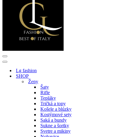
Menu
navigácie
Menu
navigácie
Lg fashion
SHOP
Ženy
Šaty
Rifle
Tepláky
Tričká a topy
Košele a blúzky
Kostýmové sety
Saká a bundy
Sukne a šortky
Svetre a mikiny
Nohavice