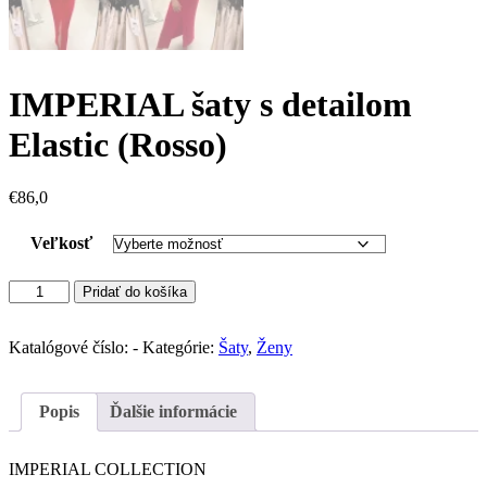
IMPERIAL šaty s detailom
Elastic (Rosso)
€
86,0
Veľkosť
množstvo
Pridať do košíka
IMPERIAL
šaty
s
Katalógové číslo:
-
Kategórie:
Šaty
,
Ženy
detailom
Elastic
(Rosso)
Popis
Ďalšie informácie
IMPERIAL COLLECTION