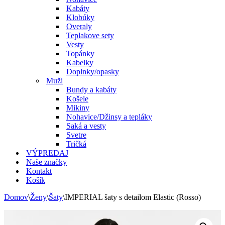
Kabáty
Klobúky
Overaly
Teplakove sety
Vesty
Topánky
Kabelky
Doplnky/opasky
Muži
Bundy a kabáty
Košele
Mikiny
Nohavice/Džinsy a tepláky
Saká a vesty
Svetre
Tričká
VÝPREDAJ
Naše značky
Kontakt
Košík
Domov
\
Ženy
\
Šaty
\
IMPERIAL šaty s detailom Elastic (Rosso)