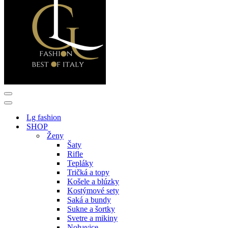
Menu
navigácie
Menu
navigácie
Lg fashion
SHOP
Ženy
Šaty
Rifle
Tepláky
Tričká a topy
Košele a blúzky
Kostýmové sety
Saká a bundy
Sukne a šortky
Svetre a mikiny
Nohavice