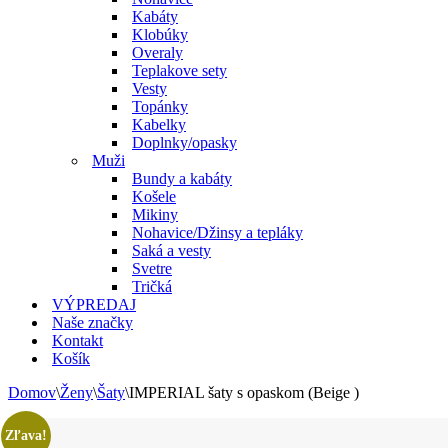
Kabáty
Klobúky
Overaly
Teplakove sety
Vesty
Topánky
Kabelky
Doplnky/opasky
Muži
Bundy a kabáty
Košele
Mikiny
Nohavice/Džinsy a tepláky
Saká a vesty
Svetre
Tričká
VÝPREDAJ
Naše značky
Kontakt
Košík
Domov
\
Ženy
\
Šaty
\
IMPERIAL šaty s opaskom (Beige )
Zľava!