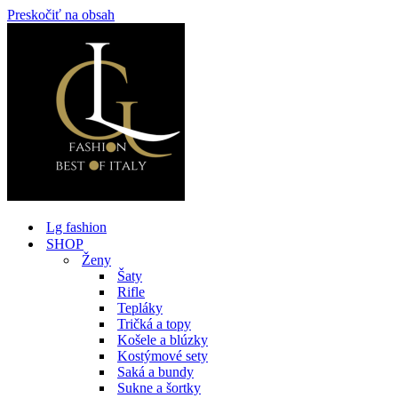
Preskočiť na obsah
Lg fashion
SHOP
Ženy
Šaty
Rifle
Tepláky
Tričká a topy
Košele a blúzky
Kostýmové sety
Saká a bundy
Sukne a šortky