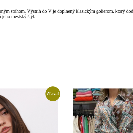
erným strihom. Výstrih do V je doplnený klasickým golierom, ktorý dodá
 jeho mestský štýl.
Zľava!