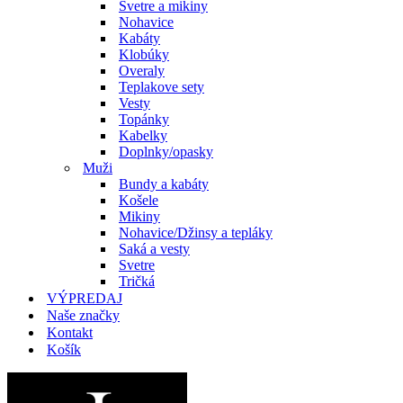
Svetre a mikiny
Nohavice
Kabáty
Klobúky
Overaly
Teplakove sety
Vesty
Topánky
Kabelky
Doplnky/opasky
Muži
Bundy a kabáty
Košele
Mikiny
Nohavice/Džinsy a tepláky
Saká a vesty
Svetre
Tričká
VÝPREDAJ
Naše značky
Kontakt
Košík