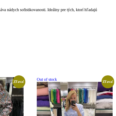
va nádych sofistikovanosti. Ideálny pre tých, ktorí hľadajú
Out of stock
Zľava!
Zľava!