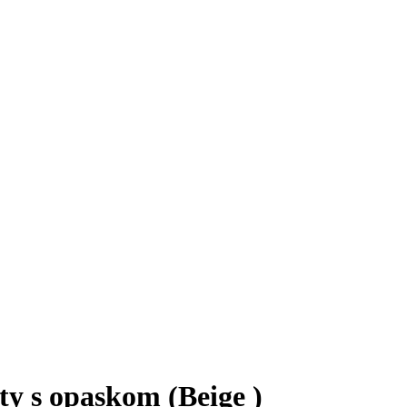
 s opaskom (Beige )