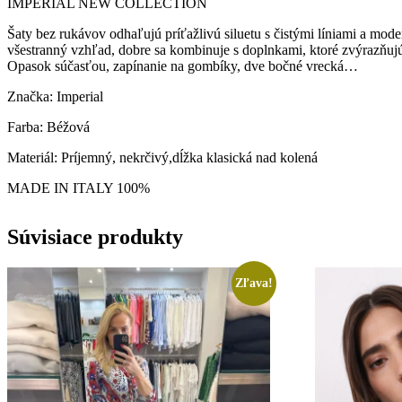
IMPERIAL NEW COLLECTION
Šaty bez rukávov odhaľujú príťažlivú siluetu s čistými líniami a mod
všestranný vzhľad, dobre sa kombinuje s doplnkami, ktoré zvýrazňujú
Opasok súčasťou, zapínanie na gombíky, dve bočné vrecká…
Značka: Imperial
Farba: Béžová
Materiál: Príjemný, nekrčivý,dĺžka klasická nad kolená
MADE IN ITALY 100%
Súvisiace produkty
Zľava!