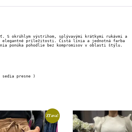
ť. S okrúhlym výstrihom, splývavými krátkymi rukávmi a 

 elegantné príležitosti. Čistá línia a jednotná farba 

nia ponúka pohodlie bez kompromisov v oblasti štýlu.

 sedia presne )

Zľava!