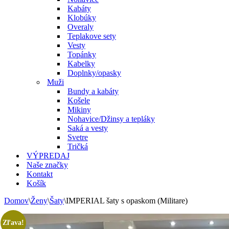
Kabáty
Klobúky
Overaly
Teplakove sety
Vesty
Topánky
Kabelky
Doplnky/opasky
Muži
Bundy a kabáty
Košele
Mikiny
Nohavice/Džinsy a tepláky
Saká a vesty
Svetre
Tričká
VÝPREDAJ
Naše značky
Kontakt
Košík
Domov
\
Ženy
\
Šaty
\
IMPERIAL šaty s opaskom (Militare)
Zľava!