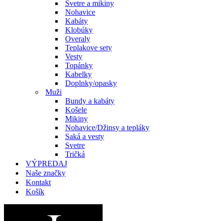
Svetre a mikiny
Nohavice
Kabáty
Klobúky
Overaly
Teplakove sety
Vesty
Topánky
Kabelky
Doplnky/opasky
Muži
Bundy a kabáty
Košele
Mikiny
Nohavice/Džinsy a tepláky
Saká a vesty
Svetre
Tričká
VÝPREDAJ
Naše značky
Kontakt
Košík