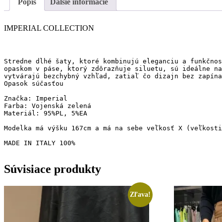
Popis
Ďalšie informácie
IMPERIAL COLLECTION
Stredne dlhé šaty, ktoré kombinujú eleganciu a funkčnos
opaskom v páse, ktorý zdôrazňuje siluetu, sú ideálne na
vytvárajú bezchybný vzhľad, zatiaľ čo dizajn bez zapína
Opasok súčasťou

Značka: Imperial

Farba: Vojenská zelená

Materiál: 95%PL, 5%EA

Modelka má výšku 167cm a má na sebe veľkosť X (veľkosti
MADE IN ITALY 100%
Súvisiace produkty
Zľava!