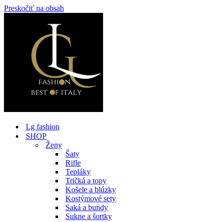
Preskočiť na obsah
Lg fashion
SHOP
Ženy
Šaty
Rifle
Tepláky
Tričká a topy
Košele a blúzky
Kostýmové sety
Saká a bundy
Sukne a šortky