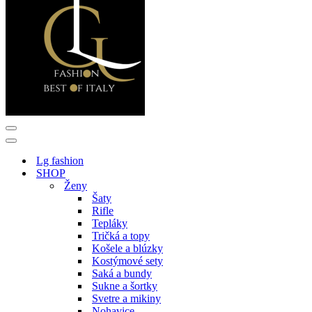
Menu
navigácie
Menu
navigácie
Lg fashion
SHOP
Ženy
Šaty
Rifle
Tepláky
Tričká a topy
Košele a blúzky
Kostýmové sety
Saká a bundy
Sukne a šortky
Svetre a mikiny
Nohavice