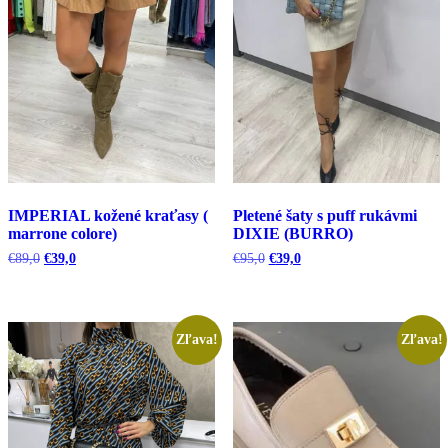
IMPERIAL kožené kraťasy (
Pletené šaty s puff rukávmi
marrone colore)
DIXIE (BURRO)
Pôvodná
Aktuálna
Pôvodná
Aktuálna
€
89,0
€
39,0
€
95,0
€
39,0
cena
cena
cena
cena
bola:
je:
bola:
je:
€89,0.
€39,0.
€95,0.
€39,0.
Zľava!
Zľava!