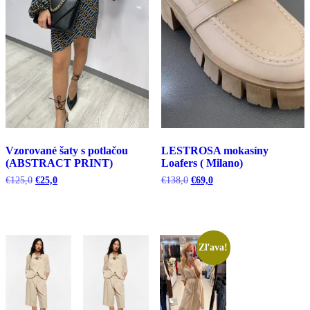
Vzorované šaty s potlačou
LESTROSA mokasíny
(ABSTRACT PRINT)
Loafers ( Milano)
Pôvodná
Aktuálna
Pôvodná
Aktuálna
€
125,0
€
25,0
€
138,0
€
69,0
cena
cena
cena
cena
bola:
je:
bola:
je:
€125,0.
€25,0.
€138,0.
€69,0.
Zľava!