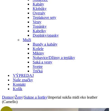
Kabáty
Klobúky
Overaly
Teplakove sety
Vesty
Topánky
Kabelky
Doplnky/opasky
Muži
Bundy a kabáty
Košele
Mikiny
Nohavice/Džinsy a tepláky
Saká a vesty
Svetre
Tričká
VÝPREDAJ
Naše značky
Kontakt
Košík
Domov
\
Ženy
\
Sukne a šortky
\
Imperial sukňa midi eko leather
(Camello)