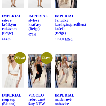
IMPERIAL
IMPERIAL
IMPERIAL
sako s
štýlové
ľahučký
krátkým
kraťasy
kardigán/predĺžená
rukávom
(Beige)
košeľa
(Beige)
(Beige)
€
79,0
Pôvodná
Aktuálna
€
130,0
€
151,0
€
75,5
cena
cena
bola:
je:
€151,0.
€75,5.
Zľava!
Zľava!
IMPERIAL
VICOLO
IMPERIAL
crop top
rebrované
madeirové
(Bianco)
šaty NEW
nohavice