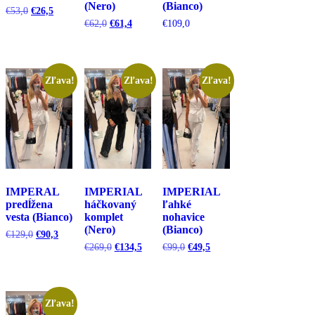
(Nero)
(Bianco)
Pôvodná
Aktuálna
€
53,0
€
26,5
cena
cena
Pôvodná
Aktuálna
€
62,0
€
61,4
€
109,0
bola:
je:
cena
cena
€53,0.
€26,5.
bola:
je:
€62,0.
€61,4.
Zľava!
Zľava!
Zľava!
IMPERAL
IMPERIAL
IMPERIAL
predĺžena
háčkovaný
ľahké
vesta (Bianco)
komplet
nohavice
(Nero)
(Bianco)
Pôvodná
Aktuálna
€
129,0
€
90,3
cena
cena
Pôvodná
Aktuálna
Pôvodná
Aktuálna
€
269,0
€
134,5
€
99,0
€
49,5
bola:
je:
cena
cena
cena
cena
€129,0.
€90,3.
bola:
je:
bola:
je:
€269,0.
€134,5.
€99,0.
€49,5.
Zľava!