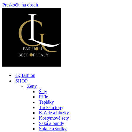
Preskočiť na obsah
Lg fashion
SHOP
Ženy
Šaty
Rifle
Tepláky
Tričká a topy
Košele a blúzky
Kostýmové sety
Saká a bundy
Sukne a šortky