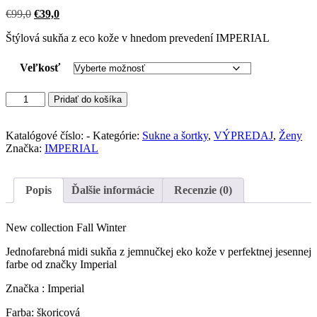
Pôvodná
Aktuálna
€
99,0
€
39,0
cena
cena
Štýlová sukňa z eco kože v hnedom prevedení IMPERIAL
bola:
je:
€99,0.
€39,0.
Veľkosť
množstvo
Pridať do košíka
Imperial
sukňa
midi
Katalógové číslo:
-
Kategórie:
Sukne a šortky
,
VÝPREDAJ
,
Ženy
eko
Značka:
IMPERIAL
leather
(Camello)
Popis
Ďalšie informácie
Recenzie (0)
New collection Fall Winter
Jednofarebná midi sukňa z jemnučkej eko kože v perfektnej jesennej
farbe od značky Imperial
Značka : Imperial
Farba: škoricová