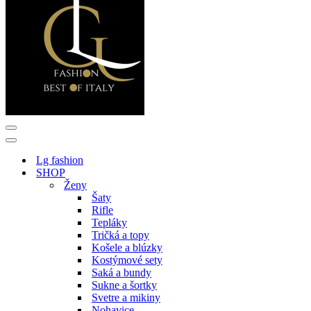
Menu
navigácie
Menu
navigácie
Lg fashion
SHOP
Ženy
Šaty
Rifle
Tepláky
Tričká a topy
Košele a blúzky
Kostýmové sety
Saká a bundy
Sukne a šortky
Svetre a mikiny
Nohavice