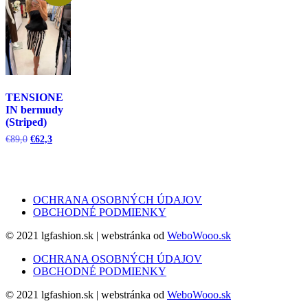
TENSIONE
IN bermudy
(Striped)
Pôvodná
Aktuálna
€
89,0
€
62,3
cena
cena
bola:
je:
€89,0.
€62,3.
OCHRANA OSOBNÝCH ÚDAJOV
OBCHODNÉ PODMIENKY
© 2021 lgfashion.sk | webstránka od
WeboWooo.sk
OCHRANA OSOBNÝCH ÚDAJOV
OBCHODNÉ PODMIENKY
© 2021 lgfashion.sk | webstránka od
WeboWooo.sk