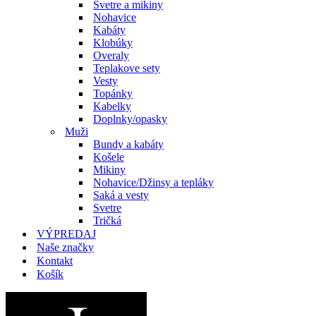
Svetre a mikiny
Nohavice
Kabáty
Klobúky
Overaly
Teplakove sety
Vesty
Topánky
Kabelky
Doplnky/opasky
Muži
Bundy a kabáty
Košele
Mikiny
Nohavice/Džinsy a tepláky
Saká a vesty
Svetre
Tričká
VÝPREDAJ
Naše značky
Kontakt
Košík