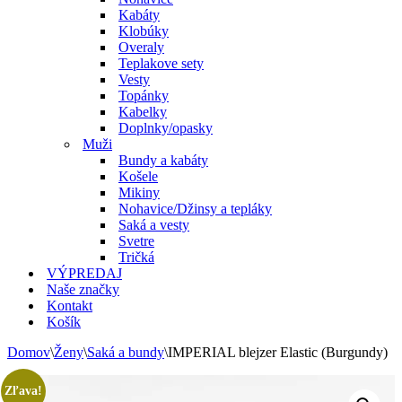
Kabáty
Klobúky
Overaly
Teplakove sety
Vesty
Topánky
Kabelky
Doplnky/opasky
Muži
Bundy a kabáty
Košele
Mikiny
Nohavice/Džinsy a tepláky
Saká a vesty
Svetre
Tričká
VÝPREDAJ
Naše značky
Kontakt
Košík
Domov
\
Ženy
\
Saká a bundy
\
IMPERIAL blejzer Elastic (Burgundy)
Zľava!