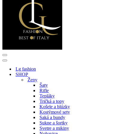
Menu
navigácie
Menu
navigácie
Lg fashion
SHOP
Ženy
Šaty
Rifle
Tepláky
Tričká a topy
Košele a blúzky
Kostýmové sety
Saká a bundy
Sukne a šortky
Svetre a mikiny
Nohavice