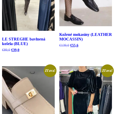
Kožené mokasíny (LEATHER
LE STREGHE bavlnená
MOCASSIN)
košela (BLUE)
Pôvodná
Aktuálna
€
139,0
€
55,6
cena
cena
Pôvodná
Aktuálna
€
89,0
€
39,0
bola:
je:
cena
cena
€139,0.
€55,6.
bola:
je:
€89,0.
€39,0.
Zľava!
Zľava!