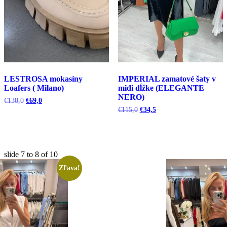
LESTROSA mokasíny
IMPERIAL zamatové šaty v
Loafers ( Milano)
midi dĺžke (ELEGANTE
NERO)
Pôvodná
Aktuálna
€
138,0
€
69,0
cena
cena
Pôvodná
Aktuálna
€
115,0
€
34,5
bola:
je:
cena
cena
€138,0.
€69,0.
bola:
je:
€115,0.
€34,5.
slide
7 to 8
of 10
Zľava!