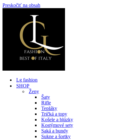
Preskočiť na obsah
Lg fashion
SHOP
Ženy
Šaty
Rifle
Tepláky
Tričká a topy
Košele a blúzky
Kostýmové sety
Saká a bundy
Sukne a šortky