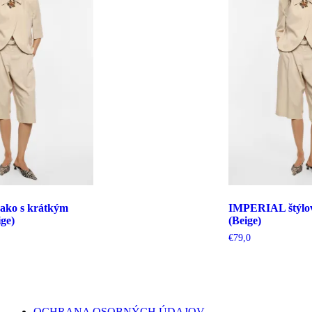
ko s krátkým
IMPERIAL štýlov
ge)
(Beige)
€
79,0
OCHRANA OSOBNÝCH ÚDAJOV