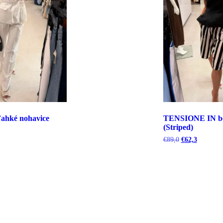
hké nohavice
TENSIONE IN b
(Striped)
uálna
Pôvodná
Aktuálna
€
89,0
€
62,3
cena
cena
bola:
je:
5.
€89,0.
€62,3.