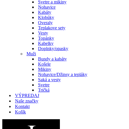
Svetre a mikiny
Nohavice
Kabáty
Klobúky
Overaly
Teplakove sety
Vesty
Topánky
Kabelky
Doplnky/opasky
Muži
Bundy a kabáty
Košele
Mikiny
Nohavice/Džinsy a tepláky
Saká a vesty
Svetre
Tričká
VÝPREDAJ
Naše značky
Kontakt
Košík