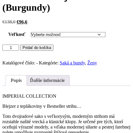
(Burgundy)
Pôvodná
Aktuálna
€
138,0
€
96,6
cena
cena
bola:
je:
Veľkosť
€138,0.
€96,6.
množstvo
Pridať do košíka
IMPERIAL
blejzer
Elastic
Katalógové číslo:
-
Kategórie:
Saká a bundy
,
Ženy
(Burgundy)
Popis
Ďalšie informácie
IMPERIAL COLLECTION
Blejzer z teplákoviny v Bestseller strihu…
Toto dvojradové sako s veľkorysým, moderným strihom má
rozsiahle našité vrecká a klasické klopy. Je určené pre tých, ktorí
oceňujú výrazné modely, a vďaka modernej siluete a pestrej farebnej
palete umožňuje rozmanité štýlové prevedenie.