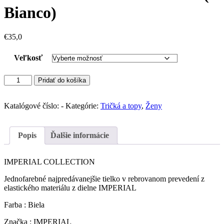
Bianco)
€
35,0
Veľkosť
množstvo
Pridať do košíka
IMPERIAL
tielko
rebrované
Katalógové číslo:
-
Kategórie:
Tričká a topy
,
Ženy
(
Bianco)
Popis
Ďalšie informácie
IMPERIAL COLLECTION
Jednofarebné najpredávanejšie tielko v rebrovanom prevedení z
elastického materiálu z dielne IMPERIAL
Farba : Biela
Značka : IMPERIAL