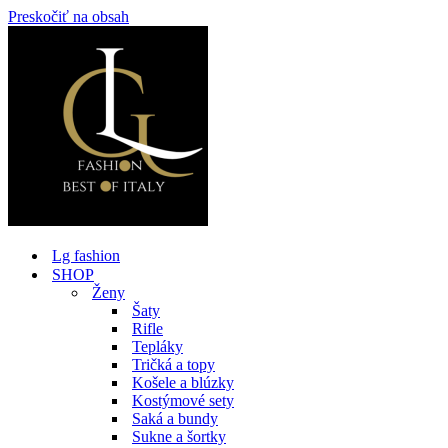
Preskočiť na obsah
Lg fashion
SHOP
Ženy
Šaty
Rifle
Tepláky
Tričká a topy
Košele a blúzky
Kostýmové sety
Saká a bundy
Sukne a šortky