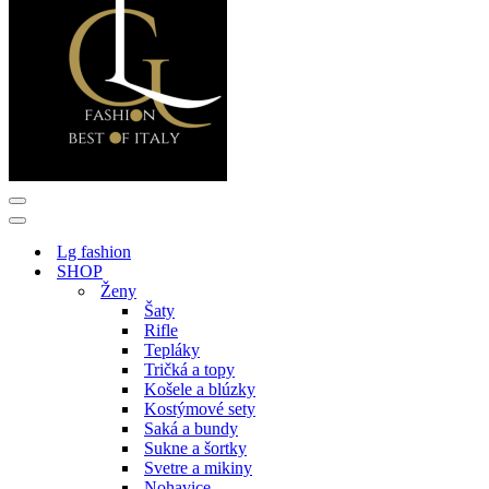
Menu
navigácie
Menu
navigácie
Lg fashion
SHOP
Ženy
Šaty
Rifle
Tepláky
Tričká a topy
Košele a blúzky
Kostýmové sety
Saká a bundy
Sukne a šortky
Svetre a mikiny
Nohavice