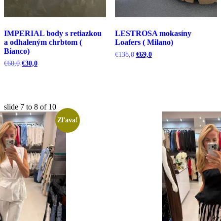
IMPERIAL body s retiazkou
LESTROSA mokasíny
a odhaleným chrbtom (
Loafers ( Milano)
Bianco)
Pôvodná
Aktuálna
€
138,0
€
69,0
cena
cena
Pôvodná
Aktuálna
€
60,0
€
30,0
bola:
je:
cena
cena
€138,0.
€69,0.
bola:
je:
€60,0.
€30,0.
slide
7 to 8
of 10
Zľava!