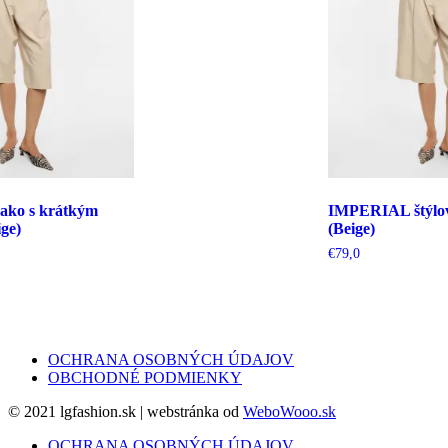
ko s krátkým
IMPERIAL štýlov
ge)
(Beige)
€
79,0
OCHRANA OSOBNÝCH ÚDAJOV
OBCHODNÉ PODMIENKY
© 2021 lgfashion.sk | webstránka od
WeboWooo.sk
OCHRANA OSOBNÝCH ÚDAJOV