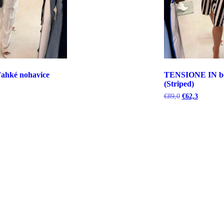
hké nohavice
TENSIONE IN b
(Striped)
uálna
Pôvodná
Aktuálna
€
89,0
€
62,3
cena
cena
bola:
je:
5.
€89,0.
€62,3.