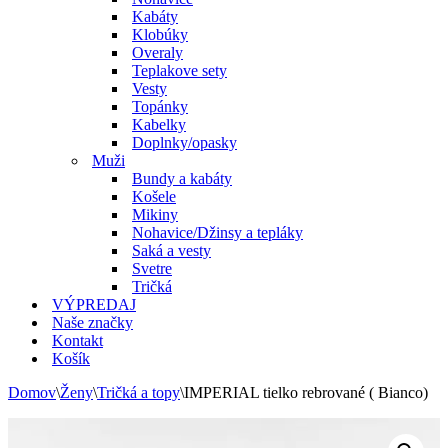
Kabáty
Klobúky
Overaly
Teplakove sety
Vesty
Topánky
Kabelky
Doplnky/opasky
Muži
Bundy a kabáty
Košele
Mikiny
Nohavice/Džinsy a tepláky
Saká a vesty
Svetre
Tričká
VÝPREDAJ
Naše značky
Kontakt
Košík
Domov
\
Ženy
\
Tričká a topy
\
IMPERIAL tielko rebrované ( Bianco)