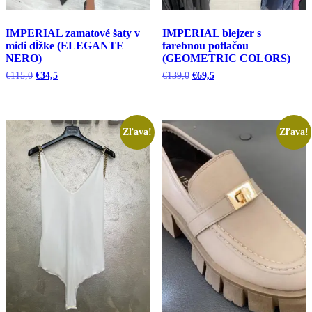
IMPERIAL zamatové šaty v
IMPERIAL blejzer s
midi dĺžke (ELEGANTE
farebnou potlačou
NERO)
(GEOMETRIC COLORS)
Pôvodná
Aktuálna
Pôvodná
Aktuálna
€
115,0
€
34,5
€
139,0
€
69,5
cena
cena
cena
cena
bola:
je:
bola:
je:
€115,0.
€34,5.
€139,0.
€69,5.
Zľava!
Zľava!