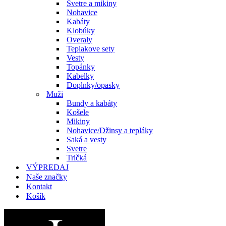
Svetre a mikiny
Nohavice
Kabáty
Klobúky
Overaly
Teplakove sety
Vesty
Topánky
Kabelky
Doplnky/opasky
Muži
Bundy a kabáty
Košele
Mikiny
Nohavice/Džinsy a tepláky
Saká a vesty
Svetre
Tričká
VÝPREDAJ
Naše značky
Kontakt
Košík