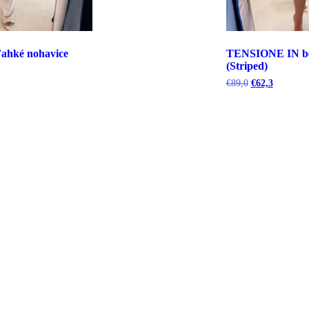
hké nohavice
TENSIONE IN b
(Striped)
uálna
Pôvodná
Aktuálna
€
89,0
€
62,3
cena
cena
bola:
je:
5.
€89,0.
€62,3.