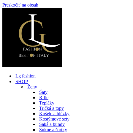
Preskočiť na obsah
Lg fashion
SHOP
Ženy
Šaty
Rifle
Tepláky
Tričká a topy
Košele a blúzky
Kostýmové sety
Saká a bundy
Sukne a šortky