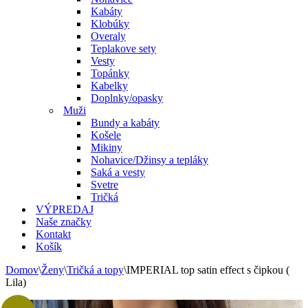
Kabáty
Klobúky
Overaly
Teplakove sety
Vesty
Topánky
Kabelky
Doplnky/opasky
Muži
Bundy a kabáty
Košele
Mikiny
Nohavice/Džinsy a tepláky
Saká a vesty
Svetre
Tričká
VÝPREDAJ
Naše značky
Kontakt
Košík
Domov
\
Ženy
\
Tričká a topy
\
IMPERIAL top satin effect s čipkou (
Lila)