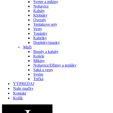
Svetre a mikiny
Nohavice
Kabáty
Klobúky
Overaly
Teplakove sety
Vesty
Topánky
Kabelky
Doplnky/opasky
Muži
Bundy a kabáty
Košele
Mikiny
Nohavice/Džinsy a tepláky
Saká a vesty
Svetre
Tričká
VÝPREDAJ
Naše značky
Kontakt
Košík