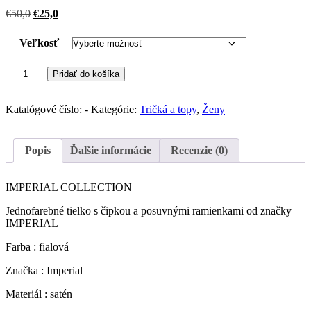
Pôvodná
Aktuálna
€
50,0
€
25,0
cena
cena
bola:
je:
Veľkosť
€50,0.
€25,0.
množstvo
Pridať do košíka
IMPERIAL
top
satin
Katalógové číslo:
-
Kategórie:
Tričká a topy
,
Ženy
effect
s
čipkou
Popis
Ďalšie informácie
Recenzie (0)
(
Lila)
IMPERIAL COLLECTION
Jednofarebné tielko s čipkou a posuvnými ramienkami od značky
IMPERIAL
Farba : fialová
Značka : Imperial
Materiál : satén