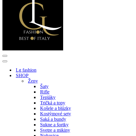
Menu
navigácie
Menu
navigácie
Lg fashion
SHOP
Ženy
Šaty
Rifle
Tepláky
Tričká a topy
Košele a blúzky
Kostýmové sety
Saká a bundy
Sukne a šortky
Svetre a mikiny
Nohavice