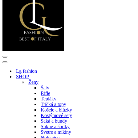
Menu
navigácie
Menu
navigácie
Lg fashion
SHOP
Ženy
Šaty
Rifle
Tepláky
Tričká a topy
Košele a blúzky
Kostýmové sety
Saká a bundy
Sukne a šortky
Svetre a mikiny
Nohavice