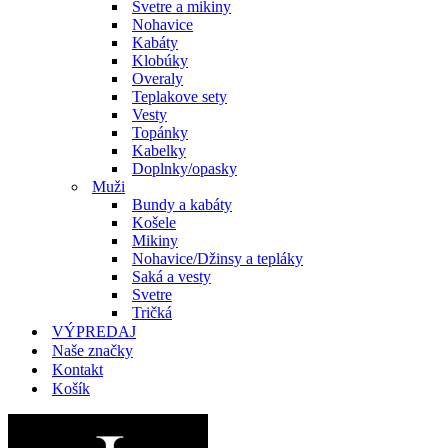
Svetre a mikiny
Nohavice
Kabáty
Klobúky
Overaly
Teplakove sety
Vesty
Topánky
Kabelky
Doplnky/opasky
Muži
Bundy a kabáty
Košele
Mikiny
Nohavice/Džinsy a tepláky
Saká a vesty
Svetre
Tričká
VÝPREDAJ
Naše značky
Kontakt
Košík