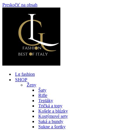
Preskočiť na obsah
Lg fashion
SHOP
Ženy
Šaty
Rifle
Tepláky
Tričká a topy
Košele a blúzky
Kostýmové sety
Saká a bundy
Sukne a šortky