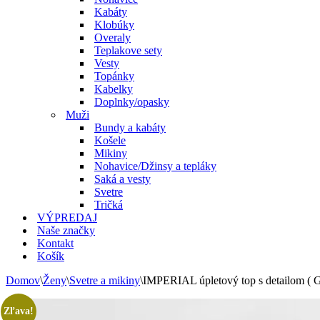
Kabáty
Klobúky
Overaly
Teplakove sety
Vesty
Topánky
Kabelky
Doplnky/opasky
Muži
Bundy a kabáty
Košele
Mikiny
Nohavice/Džinsy a tepláky
Saká a vesty
Svetre
Tričká
VÝPREDAJ
Naše značky
Kontakt
Košík
Domov
\
Ženy
\
Svetre a mikiny
\
IMPERIAL úpletový top s detailom ( 
Zľava!