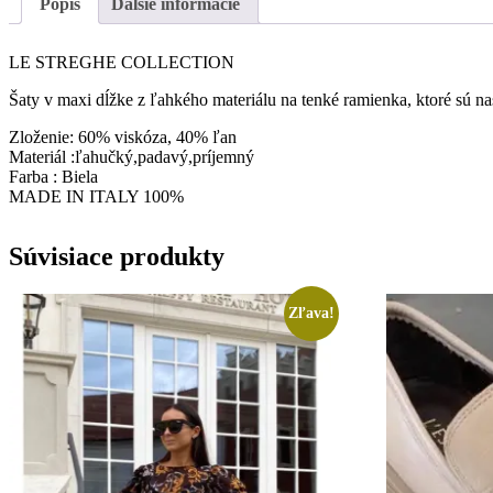
Popis
Ďalšie informácie
LE STREGHE COLLECTION
Šaty v maxi dĺžke z ľahkého materiálu na tenké ramienka, ktoré sú na
Zloženie: 60% viskóza, 40% ľan
Materiál :ľahučký,padavý,príjemný
Farba : Biela
MADE IN ITALY 100%
Súvisiace produkty
Zľava!