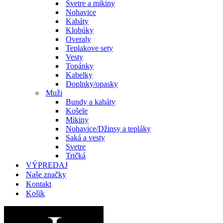
Svetre a mikiny
Nohavice
Kabáty
Klobúky
Overaly
Teplakove sety
Vesty
Topánky
Kabelky
Doplnky/opasky
Muži
Bundy a kabáty
Košele
Mikiny
Nohavice/Džinsy a tepláky
Saká a vesty
Svetre
Tričká
VÝPREDAJ
Naše značky
Kontakt
Košík