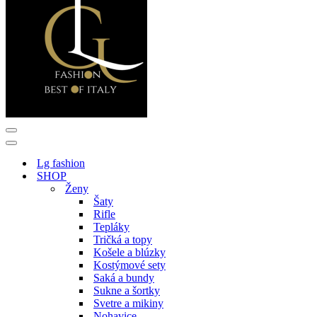
Menu
navigácie
Menu
navigácie
Lg fashion
SHOP
Ženy
Šaty
Rifle
Tepláky
Tričká a topy
Košele a blúzky
Kostýmové sety
Saká a bundy
Sukne a šortky
Svetre a mikiny
Nohavice