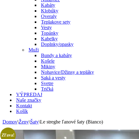
Kabáty
Klobúky
Overaly
Teplakove sety
Vesty
Topánky
Kabelky
Doplnky/opasky
Muži
Bundy a kabáty
Košele
Mikiny
Nohavice/Džinsy a tepláky
Saká a vesty
Svetre
Tričká
VÝPREDAJ
Naše značky
Kontakt
Košík
Domov
\
Ženy
\
Šaty
\
Le streghe ľanové šaty (Bianco)
Zľava!