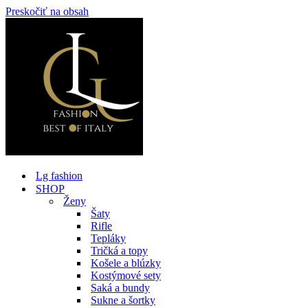
Preskočiť na obsah
Lg fashion
SHOP
Ženy
Šaty
Rifle
Tepláky
Tričká a topy
Košele a blúzky
Kostýmové sety
Saká a bundy
Sukne a šortky