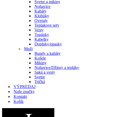
Svetre a mikiny
Nohavice
Kabáty
Klobúky
Overaly
Teplakove sety
Vesty
Topánky
Kabelky
Doplnky/opasky
Muži
Bundy a kabáty
Košele
Mikiny
Nohavice/Džinsy a tepláky
Saká a vesty
Svetre
Tričká
VÝPREDAJ
Naše značky
Kontakt
Košík