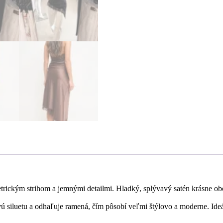
trickým strihom a jemnými detailmi. Hladký, splývavý satén krásne ob
 siluetu a odhaľuje ramená, čím pôsobí veľmi štýlovo a moderne. Ideáln