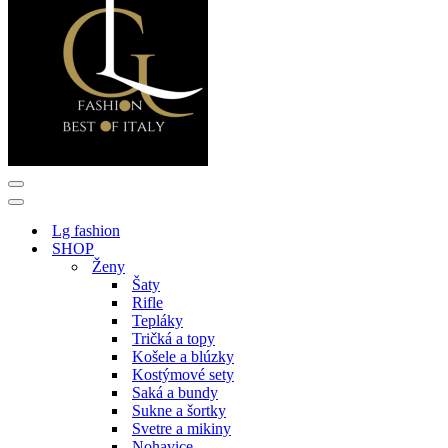
Menu
navigácie
Menu
navigácie
Lg fashion
SHOP
Ženy
Šaty
Rifle
Tepláky
Tričká a topy
Košele a blúzky
Kostýmové sety
Saká a bundy
Sukne a šortky
Svetre a mikiny
Nohavice