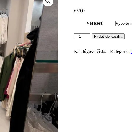
€
59,0
Veľkosť
množstvo
Pridať do košíka
MARYLEY
asymetrický
top
Katalógové číslo:
-
Kategórie:
Satin
(Nero)