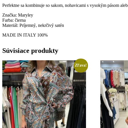
Perfektne sa kombinuje so sakom, nohavicami s vysokým pásom alebo 
Značka: Maryley
Farba: čierna
Materiál: Príjemný, nekrčivý satén
MADE IN ITALY 100%
Súvisiace produkty
Zľava!