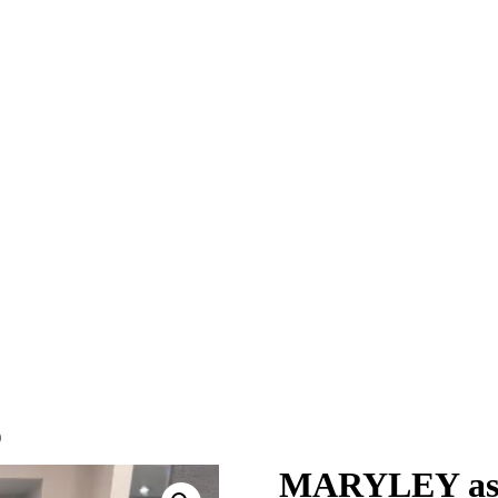
)
MARYLEY asym