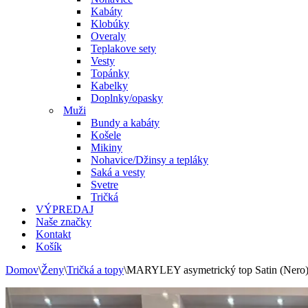
Kabáty
Klobúky
Overaly
Teplakove sety
Vesty
Topánky
Kabelky
Doplnky/opasky
Muži
Bundy a kabáty
Košele
Mikiny
Nohavice/Džinsy a tepláky
Saká a vesty
Svetre
Tričká
VÝPREDAJ
Naše značky
Kontakt
Košík
Domov
\
Ženy
\
Tričká a topy
\
MARYLEY asymetrický top Satin (Nero