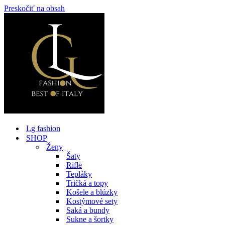
Preskočiť na obsah
Lg fashion
SHOP
Ženy
Šaty
Rifle
Tepláky
Tričká a topy
Košele a blúzky
Kostýmové sety
Saká a bundy
Sukne a šortky