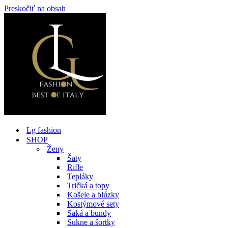
Preskočiť na obsah
Lg fashion
SHOP
Ženy
Šaty
Rifle
Tepláky
Tričká a topy
Košele a blúzky
Kostýmové sety
Saká a bundy
Sukne a šortky