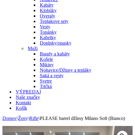
Kabáty
Klobúky
Overaly
Teplakove sety
Vesty
Topánky
Kabelky
Doplnky/opasky
Muži
Bundy a kabáty
Košele
Mikiny
Nohavice/Džinsy a tepláky
Saká a vesty
Svetre
Tričká
VÝPREDAJ
Naše značky
Kontakt
Košík
Domov
\
Ženy
\
Rifle
\
PLEASE barrel džínsy Milano Soft (Bianco)