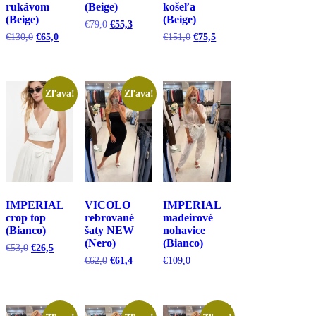
rukávom
(Beige)
košeľa
(Beige)
(Beige)
Pôvodná
Aktuálna
€
79,0
€
55,3
cena
cena
Pôvodná
Aktuálna
Pôvodná
Aktuálna
€
130,0
€
65,0
€
151,0
€
75,5
bola:
je:
cena
cena
cena
cena
€79,0.
€55,3.
bola:
je:
bola:
je:
€130,0.
€65,0.
€151,0.
€75,5.
Zľava!
Zľava!
IMPERIAL
VICOLO
IMPERIAL
crop top
rebrované
madeirové
(Bianco)
šaty NEW
nohavice
(Nero)
(Bianco)
Pôvodná
Aktuálna
€
53,0
€
26,5
cena
cena
Pôvodná
Aktuálna
€
62,0
€
61,4
€
109,0
bola:
je:
cena
cena
€53,0.
€26,5.
bola:
je:
€62,0.
€61,4.