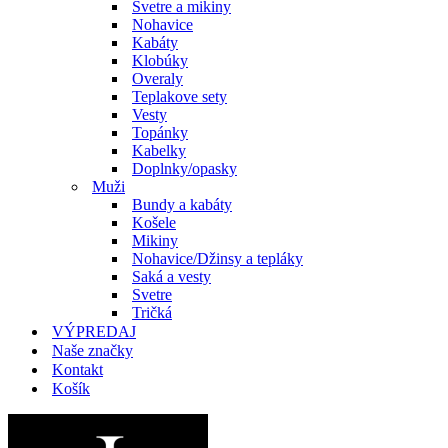
Svetre a mikiny
Nohavice
Kabáty
Klobúky
Overaly
Teplakove sety
Vesty
Topánky
Kabelky
Doplnky/opasky
Muži
Bundy a kabáty
Košele
Mikiny
Nohavice/Džinsy a tepláky
Saká a vesty
Svetre
Tričká
VÝPREDAJ
Naše značky
Kontakt
Košík