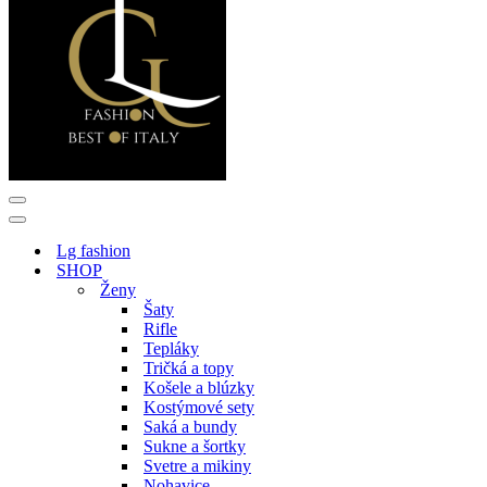
Menu
navigácie
Menu
navigácie
Lg fashion
SHOP
Ženy
Šaty
Rifle
Tepláky
Tričká a topy
Košele a blúzky
Kostýmové sety
Saká a bundy
Sukne a šortky
Svetre a mikiny
Nohavice