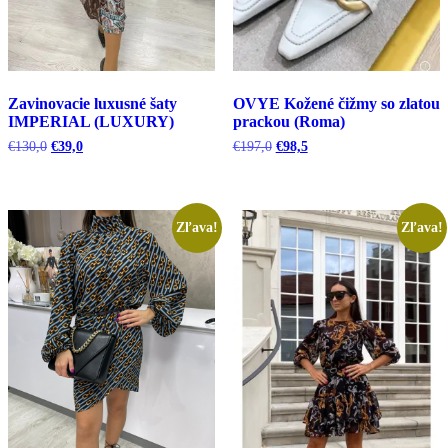
Zavinovacie luxusné šaty
OVYE Kožené čižmy so zlatou
IMPERIAL (LUXURY)
prackou (Roma)
Pôvodná
Aktuálna
Pôvodná
Aktuálna
€
130,0
€
39,0
€
197,0
€
98,5
cena
cena
cena
cena
bola:
je:
bola:
je:
€130,0.
€39,0.
€197,0.
€98,5.
Zľava!
Zľava!