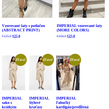
Vzorované šaty s potlačou
IMPERIAL vzorované šaty
(ABSTRACT PRINT)
(MORE COLORS)
Pôvodná
Aktuálna
Pôvodná
Aktuálna
€
125,0
€
25,0
€
104,0
€
25,0
cena
cena
cena
cena
bola:
je:
bola:
je:
€125,0.
€25,0.
€104,0.
€25,0.
Zľava!
Zľava!
Zľava!
IMPERIAL
IMPERIAL
IMPERIAL
sako s
štýlové
ľahučký
krátkým
kraťasy
kardigán/predĺžená