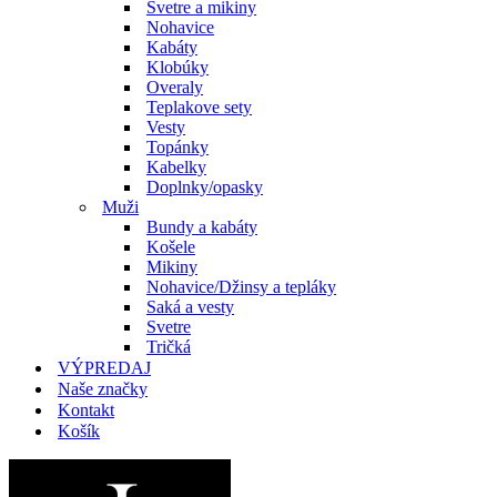
Svetre a mikiny
Nohavice
Kabáty
Klobúky
Overaly
Teplakove sety
Vesty
Topánky
Kabelky
Doplnky/opasky
Muži
Bundy a kabáty
Košele
Mikiny
Nohavice/Džinsy a tepláky
Saká a vesty
Svetre
Tričká
VÝPREDAJ
Naše značky
Kontakt
Košík