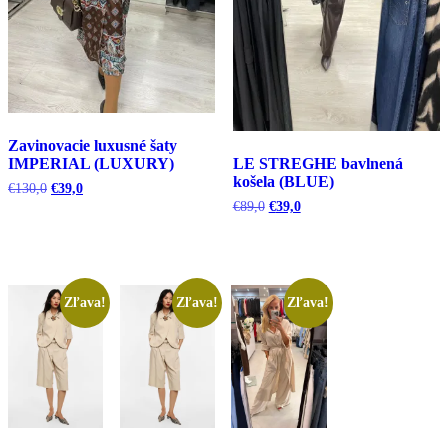
Zavinovacie luxusné šaty
IMPERIAL (LUXURY)
LE STREGHE bavlnená
košela (BLUE)
Pôvodná
Aktuálna
€
130,0
€
39,0
cena
cena
Pôvodná
Aktuálna
€
89,0
€
39,0
bola:
je:
cena
cena
€130,0.
€39,0.
bola:
je:
€89,0.
€39,0.
Zľava!
Zľava!
Zľava!