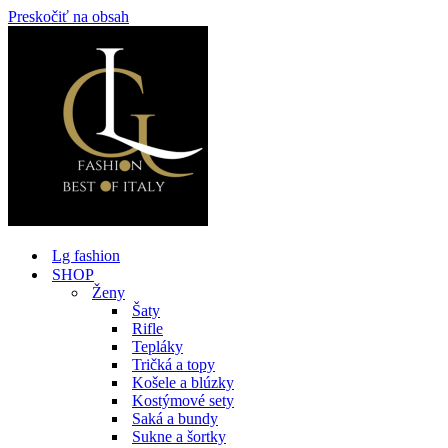
Preskočiť na obsah
Lg fashion
SHOP
Ženy
Šaty
Rifle
Tepláky
Tričká a topy
Košele a blúzky
Kostýmové sety
Saká a bundy
Sukne a šortky