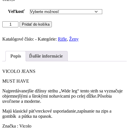
Veľkosť
množstvo
Pridať do košíka
VICOLO
barrel
džínsy
Katalógové číslo:
-
Kategórie:
Rifle
,
Ženy
S
detailom
(
Popis
Ďalšie informácie
Wide
Leg)
VICOLO JEANS
MUST HAVE
Najpredávanejšie džínsy strihu „Wide leg“ tento strih sa vyznačuje
objemnejšými a širokými nohavicami po celej dĺžke.Pôsobia
uvoľnene a moderne.
Majú klasické päťvreckové usporiadanie,zapínanie na zips a
gombík a pútka na opasok.
Značka : Vicolo