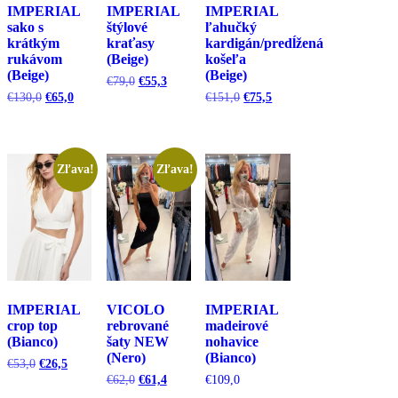
IMPERIAL
IMPERIAL
IMPERIAL
sako s
štýlové
ľahučký
krátkým
kraťasy
kardigán/predĺžená
rukávom
(Beige)
košeľa
(Beige)
(Beige)
Pôvodná
Aktuálna
€
79,0
€
55,3
cena
cena
Pôvodná
Aktuálna
Pôvodná
Aktuálna
€
130,0
€
65,0
€
151,0
€
75,5
bola:
je:
cena
cena
cena
cena
€79,0.
€55,3.
bola:
je:
bola:
je:
€130,0.
€65,0.
€151,0.
€75,5.
Zľava!
Zľava!
IMPERIAL
VICOLO
IMPERIAL
crop top
rebrované
madeirové
(Bianco)
šaty NEW
nohavice
(Nero)
(Bianco)
Pôvodná
Aktuálna
€
53,0
€
26,5
cena
cena
Pôvodná
Aktuálna
€
62,0
€
61,4
€
109,0
bola:
je:
cena
cena