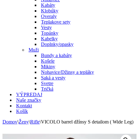
Kabáty
Klobúky
Overaly
Teplakove sety
Vesty
Topánky
Kabelky
Doplnky/opasky
Muži
Bundy a kabáty
Košele
Mikiny
Nohavice/Džinsy a tepláky
Saká a vesty
Svetre
Tričká
VÝPREDAJ
Naše značky
Kontakt
Košík
Domov
\
Ženy
\
Rifle
\
VICOLO barrel džínsy S detailom ( Wide Leg)