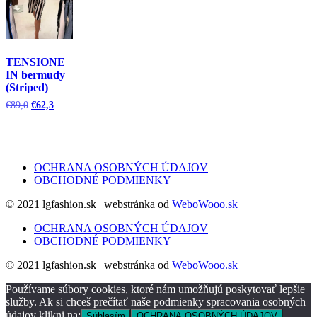
TENSIONE
IN bermudy
(Striped)
Pôvodná
Aktuálna
€
89,0
€
62,3
cena
cena
bola:
je:
€89,0.
€62,3.
OCHRANA OSOBNÝCH ÚDAJOV
OBCHODNÉ PODMIENKY
© 2021 lgfashion.sk | webstránka od
WeboWooo.sk
OCHRANA OSOBNÝCH ÚDAJOV
OBCHODNÉ PODMIENKY
© 2021 lgfashion.sk | webstránka od
WeboWooo.sk
Používame súbory cookies, ktoré nám umožňujú poskytovať lepšie
služby. Ak si chceš prečítať naše podmienky spracovania osobných
údajov klikni na:
Súhlasím
OCHRANA OSOBNÝCH ÚDAJOV