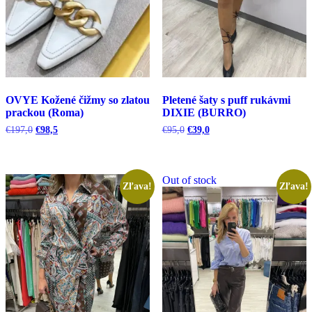
OVYE Kožené čižmy so zlatou
Pletené šaty s puff rukávmi
prackou (Roma)
DIXIE (BURRO)
Pôvodná
Aktuálna
Pôvodná
Aktuálna
€
197,0
€
98,5
€
95,0
€
39,0
cena
cena
cena
cena
bola:
je:
bola:
je:
€197,0.
€98,5.
€95,0.
€39,0.
Out of stock
Zľava!
Zľava!