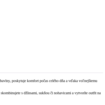
j bavlny, poskytuje komfort počas celého dňa a vďaka voľnejšiemu
skombinujete s džínsami, sukňou či nohavicami a vytvoríte outfit na