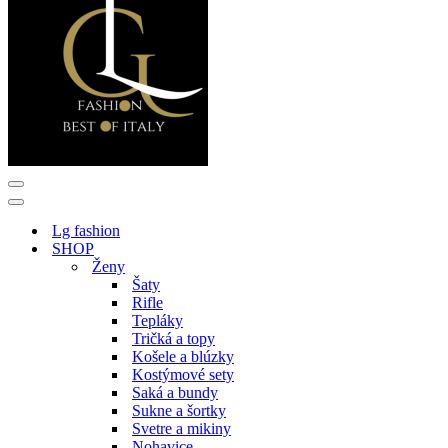
Menu
navigácie
Menu
navigácie
Lg fashion
SHOP
Ženy
Šaty
Rifle
Tepláky
Tričká a topy
Košele a blúzky
Kostýmové sety
Saká a bundy
Sukne a šortky
Svetre a mikiny
Nohavice