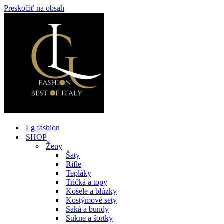
Preskočiť na obsah
Lg fashion
SHOP
Ženy
Šaty
Rifle
Tepláky
Tričká a topy
Košele a blúzky
Kostýmové sety
Saká a bundy
Sukne a šortky