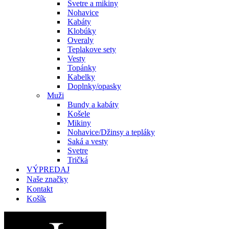
Svetre a mikiny
Nohavice
Kabáty
Klobúky
Overaly
Teplakove sety
Vesty
Topánky
Kabelky
Doplnky/opasky
Muži
Bundy a kabáty
Košele
Mikiny
Nohavice/Džinsy a tepláky
Saká a vesty
Svetre
Tričká
VÝPREDAJ
Naše značky
Kontakt
Košík