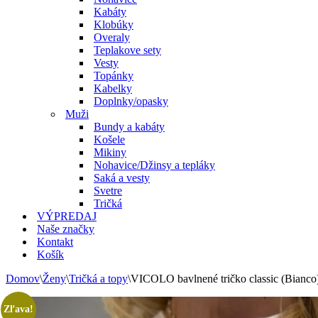
Kabáty
Klobúky
Overaly
Teplakove sety
Vesty
Topánky
Kabelky
Doplnky/opasky
Muži
Bundy a kabáty
Košele
Mikiny
Nohavice/Džinsy a tepláky
Saká a vesty
Svetre
Tričká
VÝPREDAJ
Naše značky
Kontakt
Košík
Domov
\
Ženy
\
Tričká a topy
\
VICOLO bavlnené tričko classic (Bianco
Zľava!