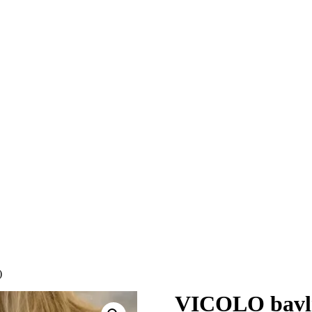
)
VICOLO bavlne