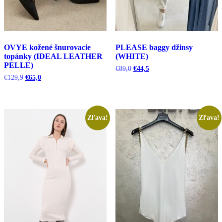
OVYE kožené šnurovacie
PLEASE baggy džinsy
topánky (IDEAL LEATHER
(WHITE)
PELLE)
Pôvodná
Aktuálna
€
89,0
€
44,5
cena
cena
Pôvodná
Aktuálna
€
129,9
€
65,0
bola:
je:
cena
cena
€89,0.
€44,5.
bola:
je:
€129,9.
€65,0.
Zľava!
Zľava!