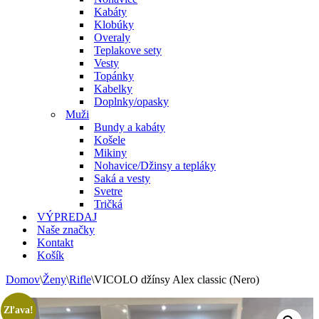
Kabáty
Klobúky
Overaly
Teplakove sety
Vesty
Topánky
Kabelky
Doplnky/opasky
Muži
Bundy a kabáty
Košele
Mikiny
Nohavice/Džinsy a tepláky
Saká a vesty
Svetre
Tričká
VÝPREDAJ
Naše značky
Kontakt
Košík
Domov
\
Ženy
\
Rifle
\
VICOLO džínsy Alex classic (Nero)
Zľava!