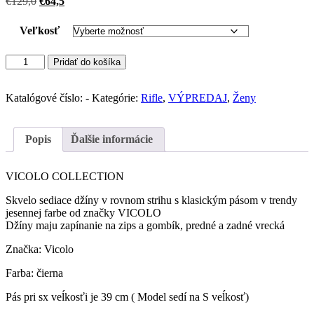
Pôvodná
Aktuálna
€
129,0
€
64,5
cena
cena
bola:
je:
Veľkosť
€129,0.
€64,5.
množstvo
Pridať do košíka
VICOLO
džínsy
Alex
Katalógové číslo:
-
Kategórie:
Rifle
,
VÝPREDAJ
,
Ženy
classic
(Nero)
Popis
Ďalšie informácie
VICOLO COLLECTION
Skvelo sediace džíny v rovnom strihu s klasickým pásom v trendy
jesennej farbe od značky VICOLO
Džíny maju zapínanie na zips a gombík, predné a zadné vrecká
Značka: Vicolo
Farba: čierna
Pás pri sx veĺkosťi je 39 cm ( Model sedí na S veĺkosť)