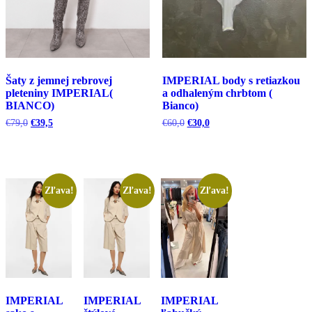
Šaty z jemnej rebrovej
IMPERIAL body s retiazkou
pleteniny IMPERIAL(
a odhaleným chrbtom (
BIANCO)
Bianco)
Pôvodná
Aktuálna
Pôvodná
Aktuálna
€
79,0
€
39,5
€
60,0
€
30,0
cena
cena
cena
cena
bola:
je:
bola:
je:
€79,0.
€39,5.
€60,0.
€30,0.
Zľava!
Zľava!
Zľava!
IMPERIAL
IMPERIAL
IMPERIAL