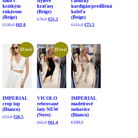
sako s
štýlové
ľahučký
krátkým
kraťasy
kardigán/predĺžená
rukávom
(Beige)
košeľa
(Beige)
(Beige)
Pôvodná
Aktuálna
€
79,0
€
55,3
cena
cena
Pôvodná
Aktuálna
Pôvodná
Aktuálna
€
130,0
€
65,0
€
151,0
€
75,5
bola:
je:
cena
cena
cena
cena
€79,0.
€55,3.
bola:
je:
bola:
je:
€130,0.
€65,0.
€151,0.
€75,5.
Zľava!
Zľava!
IMPERIAL
VICOLO
IMPERIAL
crop top
rebrované
madeirové
(Bianco)
šaty NEW
nohavice
(Nero)
(Bianco)
Pôvodná
Aktuálna
€
53,0
€
26,5
cena
cena
Pôvodná
Aktuálna
€
62,0
€
61,4
€
109,0
bola:
je:
cena
cena
€53,0.
€26,5.
bola:
je:
€62,0.
€61,4.