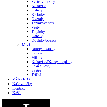
Svetre a mikiny
Nohavice
Kabáty
Klobúky
Overaly
Teplakove sety
Vesty
Topánky
Kabelky
Doplnky/opasky
Muži
Bundy a kabáty
Košele
Mikiny
Nohavice/Džinsy a tepláky
Saká a vesty
Svetre
Tričká
VÝPREDAJ
Naše značky
Kontakt
Košík