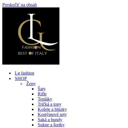
Preskočiť na obsah
Lg fashion
SHOP
Ženy
Šaty
Rifle
Tepláky
Tričká a topy
Košele a blúzky
Kostýmové sety
Saká a bundy
Sukne a šortky