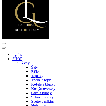
Menu
navigácie
Menu
navigácie
Lg fashion
SHOP
Ženy
Šaty
Rifle
Tepláky
Tričká a topy
Košele a blúzky
Kostýmové sety
Saká a bundy
Sukne a šortky
Svetre a mikiny
Nohavice