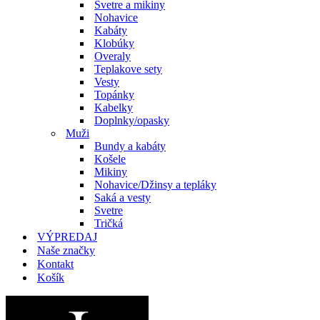
Svetre a mikiny
Nohavice
Kabáty
Klobúky
Overaly
Teplakove sety
Vesty
Topánky
Kabelky
Doplnky/opasky
Muži
Bundy a kabáty
Košele
Mikiny
Nohavice/Džinsy a tepláky
Saká a vesty
Svetre
Tričká
VÝPREDAJ
Naše značky
Kontakt
Košík