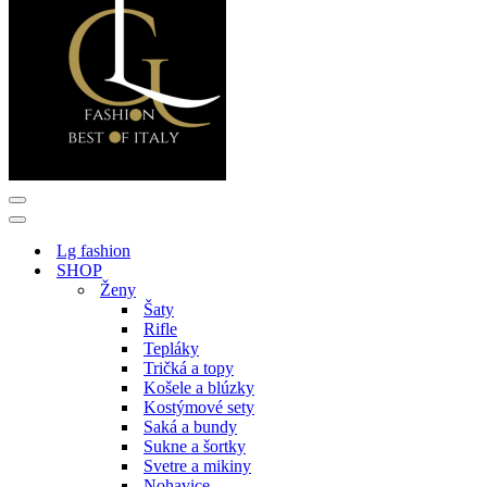
Menu
navigácie
Menu
navigácie
Lg fashion
SHOP
Ženy
Šaty
Rifle
Tepláky
Tričká a topy
Košele a blúzky
Kostýmové sety
Saká a bundy
Sukne a šortky
Svetre a mikiny
Nohavice