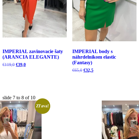
IMPERIAL zavinovacie šaty
IMPERIAL body s
(ARANCIA ELEGANTE)
náhrdelníkom elastic
(Fantasy)
Pôvodná
Aktuálna
€
119,0
€
39,0
cena
cena
Pôvodná
Aktuálna
€
65,0
€
32,5
bola:
je:
cena
cena
€119,0.
€39,0.
bola:
je:
€65,0.
€32,5.
slide
7 to 8
of 10
Zľava!