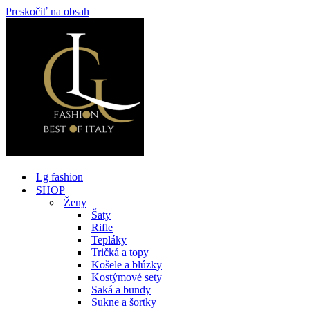
Preskočiť na obsah
Lg fashion
SHOP
Ženy
Šaty
Rifle
Tepláky
Tričká a topy
Košele a blúzky
Kostýmové sety
Saká a bundy
Sukne a šortky