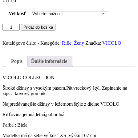
€
115,0
Veľkosť
množstvo
Pridať do košíka
VICOLO
džínsy
relaxed
Katalógové číslo:
-
Kategórie:
Rifle
,
Ženy
Značka:
VICOLO
fit
(Bianco
)
Popis
Ďalšie informácie
VICOLO COLLECTION
Široké džínsy s vysokým pásom.Päťvreckový štýl. Zapínanie na
zips a kovový gombík.
Najpredávanejšie džínsy v ležernom štýle z dielne VICOLO
Rifľovina jemná,letná,pohodlná
Farba : Biela
Modelka má na sebe veĺkosť XS ,výšku 167 cm