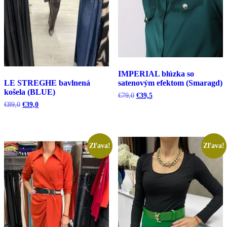
IMPERIAL blúzka so
LE STREGHE bavlnená
satenovým efektom (Smaragd)
košela (BLUE)
Pôvodná
Aktuálna
€
79,0
€
39,5
cena
cena
Pôvodná
Aktuálna
€
89,0
€
39,0
bola:
je:
cena
cena
€79,0.
€39,5.
bola:
je:
€89,0.
€39,0.
Zľava!
Zľava!