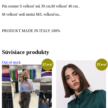
Pás rozmer S veĺkosť má 39 cm,M veĺkosť 40 cm..
M veĺkosť sedí medzi M/L veĺkosťou..
PRODUKT MADE IN ITALY 100%
Súvisiace produkty
Out of stock
Zľava!
Zľava!