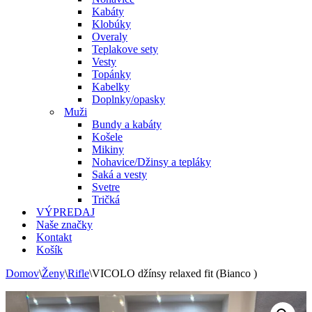
Kabáty
Klobúky
Overaly
Teplakove sety
Vesty
Topánky
Kabelky
Doplnky/opasky
Muži
Bundy a kabáty
Košele
Mikiny
Nohavice/Džinsy a tepláky
Saká a vesty
Svetre
Tričká
VÝPREDAJ
Naše značky
Kontakt
Košík
Domov
\
Ženy
\
Rifle
\
VICOLO džínsy relaxed fit (Bianco )