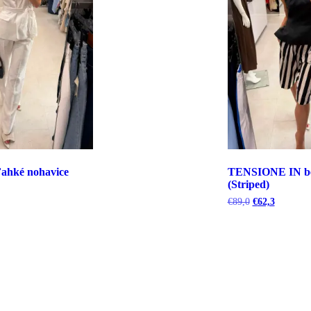
hké nohavice
TENSIONE IN b
(Striped)
uálna
Pôvodná
Aktuálna
€
89,0
€
62,3
cena
cena
bola:
je:
5.
€89,0.
€62,3.