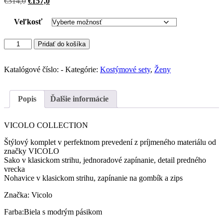
Pôvodná
Aktuálna
€
314,0
€
157,0
cena
cena
bola:
je:
Veľkosť
€314,0.
€157,0.
množstvo
Pridať do košíka
VICOLO
kostýmový
set
Katalógové číslo:
-
Kategórie:
Kostýmové sety
,
Ženy
(Striped)
Popis
Ďalšie informácie
VICOLO COLLECTION
Štýlový komplet v perfektnom prevedení z príjmeného materiálu od
značky VICOLO
Sako v klasickom strihu, jednoradové zapínanie, detail predného
vrecka
Nohavice v klasickom strihu, zapínanie na gombík a zips
Značka: Vicolo
Farba:Biela s modrým pásikom