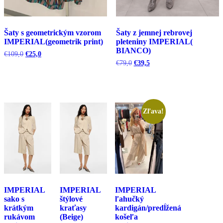
Šaty s geometrickým vzorom
Šaty z jemnej rebrovej
IMPERIAL(geometrik print)
pleteniny IMPERIAL(
BIANCO)
Pôvodná
Aktuálna
€
109,0
€
25,0
cena
cena
Pôvodná
Aktuálna
€
79,0
€
39,5
bola:
je:
cena
cena
€109,0.
€25,0.
bola:
je:
€79,0.
€39,5.
Zľava!
IMPERIAL
IMPERIAL
IMPERIAL
sako s
štýlové
ľahučký
krátkým
kraťasy
kardigán/predĺžená
rukávom
(Beige)
košeľa