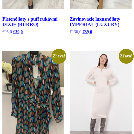
Pletené šaty s puff rukávmi
Zavinovacie luxusné šaty
DIXIE (BURRO)
IMPERIAL (LUXURY)
Pôvodná
Aktuálna
Pôvodná
Aktuálna
€
95,0
€
39,0
€
130,0
€
39,0
cena
cena
cena
cena
bola:
je:
bola:
je:
€95,0.
€39,0.
€130,0.
€39,0.
Zľava!
Zľava!