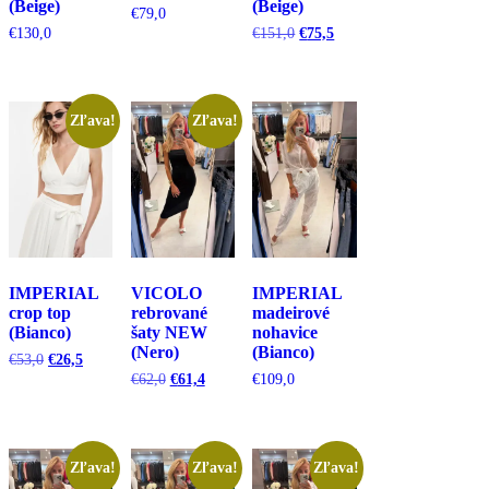
(Beige)
(Beige)
€
79,0
Pôvodná
Aktuálna
€
130,0
€
151,0
€
75,5
cena
cena
bola:
je:
€151,0.
€75,5.
Zľava!
Zľava!
IMPERIAL
VICOLO
IMPERIAL
crop top
rebrované
madeirové
(Bianco)
šaty NEW
nohavice
(Nero)
(Bianco)
Pôvodná
Aktuálna
€
53,0
€
26,5
cena
cena
Pôvodná
Aktuálna
€
62,0
€
61,4
€
109,0
bola:
je:
cena
cena
€53,0.
€26,5.
bola:
je:
€62,0.
€61,4.
Zľava!
Zľava!
Zľava!