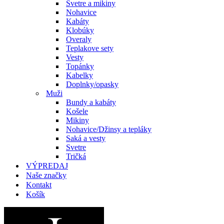
Svetre a mikiny
Nohavice
Kabáty
Klobúky
Overaly
Teplakove sety
Vesty
Topánky
Kabelky
Doplnky/opasky
Muži
Bundy a kabáty
Košele
Mikiny
Nohavice/Džinsy a tepláky
Saká a vesty
Svetre
Tričká
VÝPREDAJ
Naše značky
Kontakt
Košík