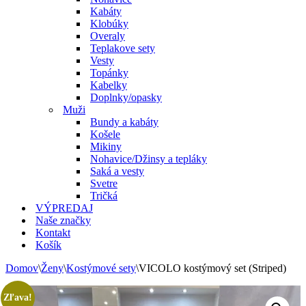
Kabáty
Klobúky
Overaly
Teplakove sety
Vesty
Topánky
Kabelky
Doplnky/opasky
Muži
Bundy a kabáty
Košele
Mikiny
Nohavice/Džinsy a tepláky
Saká a vesty
Svetre
Tričká
VÝPREDAJ
Naše značky
Kontakt
Košík
Domov
\
Ženy
\
Kostýmové sety
\
VICOLO kostýmový set (Striped)
Zľava!