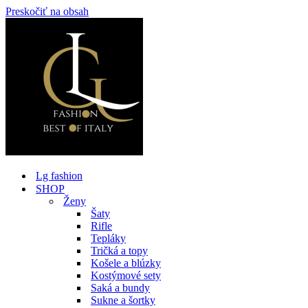
Preskočiť na obsah
Lg fashion
SHOP
Ženy
Šaty
Rifle
Tepláky
Tričká a topy
Košele a blúzky
Kostýmové sety
Saká a bundy
Sukne a šortky