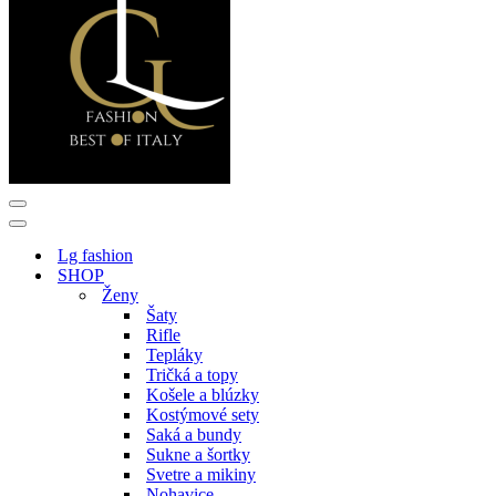
Menu
navigácie
Menu
navigácie
Lg fashion
SHOP
Ženy
Šaty
Rifle
Tepláky
Tričká a topy
Košele a blúzky
Kostýmové sety
Saká a bundy
Sukne a šortky
Svetre a mikiny
Nohavice