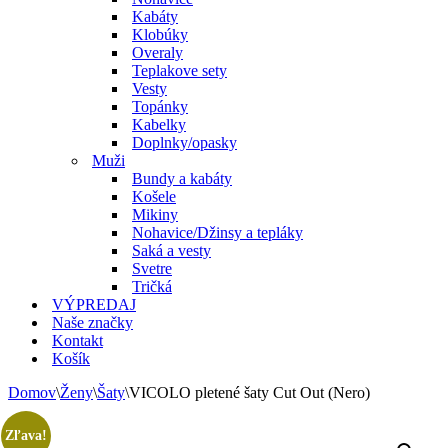
Kabáty
Klobúky
Overaly
Teplakove sety
Vesty
Topánky
Kabelky
Doplnky/opasky
Muži
Bundy a kabáty
Košele
Mikiny
Nohavice/Džinsy a tepláky
Saká a vesty
Svetre
Tričká
VÝPREDAJ
Naše značky
Kontakt
Košík
Domov
\
Ženy
\
Šaty
\
VICOLO pletené šaty Cut Out (Nero)
Zľava!