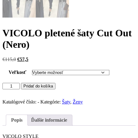
VICOLO pletené šaty Cut Out
(Nero)
Pôvodná
Aktuálna
€
115,0
€
57,5
cena
cena
bola:
je:
Veľkosť
€115,0.
€57,5.
množstvo
Pridať do košíka
VICOLO
pletené
šaty
Katalógové číslo:
-
Kategórie:
Šaty
,
Ženy
Cut
Out
(Nero)
Popis
Ďalšie informácie
VICOLO STYLE