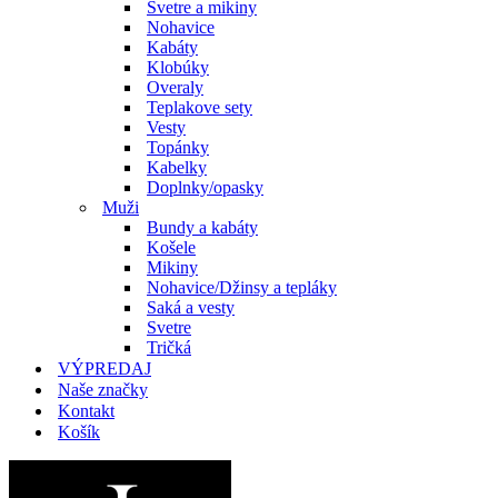
Svetre a mikiny
Nohavice
Kabáty
Klobúky
Overaly
Teplakove sety
Vesty
Topánky
Kabelky
Doplnky/opasky
Muži
Bundy a kabáty
Košele
Mikiny
Nohavice/Džinsy a tepláky
Saká a vesty
Svetre
Tričká
VÝPREDAJ
Naše značky
Kontakt
Košík