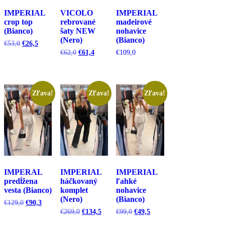
IMPERIAL
VICOLO
IMPERIAL
crop top
rebrované
madeirové
(Bianco)
šaty NEW
nohavice
(Nero)
(Bianco)
Pôvodná
Aktuálna
€
53,0
€
26,5
cena
cena
Pôvodná
Aktuálna
€
62,0
€
61,4
€
109,0
bola:
je:
cena
cena
€53,0.
€26,5.
bola:
je:
€62,0.
€61,4.
Zľava!
Zľava!
Zľava!
IMPERAL
IMPERIAL
IMPERIAL
predĺžena
háčkovaný
ľahké
vesta (Bianco)
komplet
nohavice
(Nero)
(Bianco)
Pôvodná
Aktuálna
€
129,0
€
90,3
cena
cena
Pôvodná
Aktuálna
Pôvodná
Aktuálna
€
269,0
€
134,5
€
99,0
€
49,5
bola:
je:
cena
cena
cena
cena