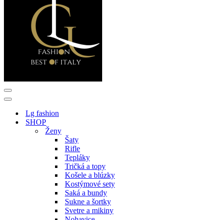
Menu
navigácie
Menu
navigácie
Lg fashion
SHOP
Ženy
Šaty
Rifle
Tepláky
Tričká a topy
Košele a blúzky
Kostýmové sety
Saká a bundy
Sukne a šortky
Svetre a mikiny
Nohavice