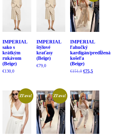
IMPERIAL
IMPERIAL
IMPERIAL
sako s
štýlové
ľahučký
krátkým
kraťasy
kardigán/predĺžená
rukávom
(Beige)
košeľa
(Beige)
(Beige)
€
79,0
Pôvodná
Aktuálna
€
130,0
€
151,0
€
75,5
cena
cena
bola:
je:
€151,0.
€75,5.
Zľava!
Zľava!