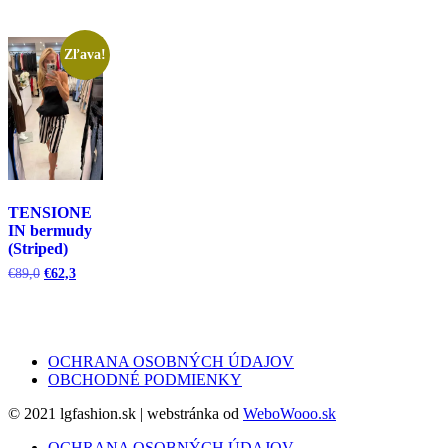
€129,0.
€90,3.
bola:
je:
bola:
je:
€269,0.
€134,5.
€99,0.
€49,5.
Zľava!
TENSIONE
IN bermudy
(Striped)
Pôvodná
Aktuálna
€
89,0
€
62,3
cena
cena
bola:
je:
€89,0.
€62,3.
OCHRANA OSOBNÝCH ÚDAJOV
OBCHODNÉ PODMIENKY
© 2021 lgfashion.sk | webstránka od
WeboWooo.sk
OCHRANA OSOBNÝCH ÚDAJOV