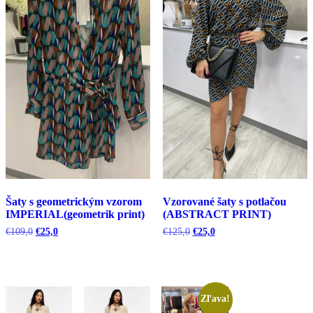
Šaty s geometrickým vzorom
Vzorované šaty s potlačou
IMPERIAL(geometrik print)
(ABSTRACT PRINT)
Pôvodná
Aktuálna
Pôvodná
Aktuálna
€
109,0
€
25,0
€
125,0
€
25,0
cena
cena
cena
cena
bola:
je:
bola:
je:
€109,0.
€25,0.
€125,0.
€25,0.
Zľava!