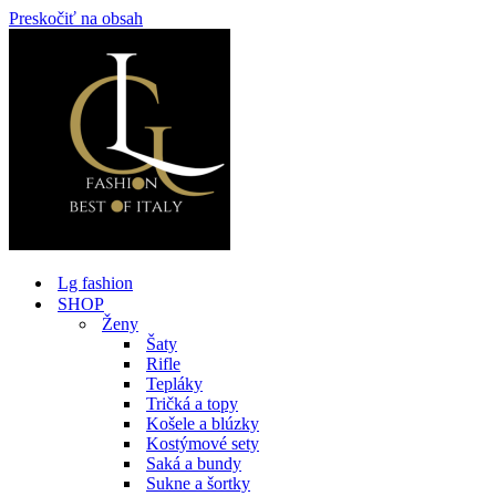
Preskočiť na obsah
Lg fashion
SHOP
Ženy
Šaty
Rifle
Tepláky
Tričká a topy
Košele a blúzky
Kostýmové sety
Saká a bundy
Sukne a šortky