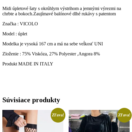
Midi úpletové šaty s okrúhlym výstrihom a jemnými výrezmi na
chrbte a bokoch.Zaujímavé balónové dlhé rukávy s patentom
Značka : VICOLO
Model : úplet
Modelka je vysoká 167 cm a má na sebe veĺkosť UNI
Zloženie : 75% Viskóza, 27% Polyester ,Angora 8%
Produkt MADE IN ITALY
Súvisiace produkty
Zľava!
Zľava!