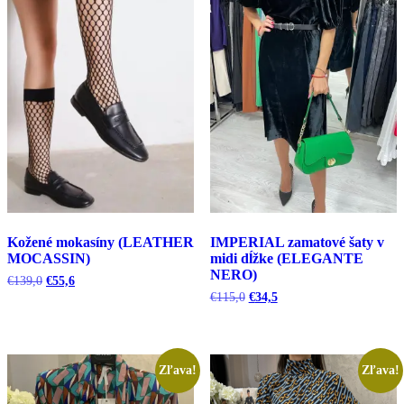
Kožené mokasíny (LEATHER
IMPERIAL zamatové šaty v
MOCASSIN)
midi dĺžke (ELEGANTE
NERO)
Pôvodná
Aktuálna
€
139,0
€
55,6
cena
cena
Pôvodná
Aktuálna
€
115,0
€
34,5
bola:
je:
cena
cena
€139,0.
€55,6.
bola:
je:
€115,0.
€34,5.
Zľava!
Zľava!