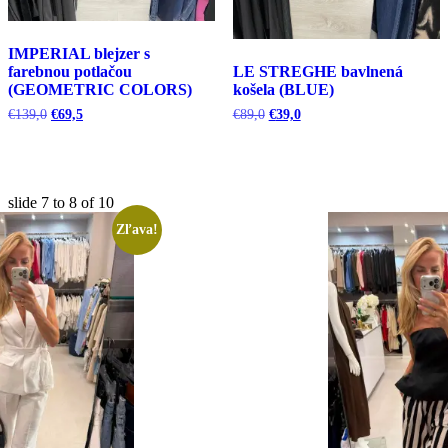
IMPERIAL blejzer s
farebnou potlačou
LE STREGHE bavlnená
(GEOMETRIC COLORS)
košela (BLUE)
Pôvodná
Aktuálna
Pôvodná
Aktuálna
€
139,0
€
69,5
€
89,0
€
39,0
cena
cena
cena
cena
bola:
je:
bola:
je:
€139,0.
€69,5.
€89,0.
€39,0.
slide
7 to 8
of 10
Zľava!