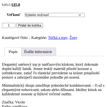
Pôvodná
Aktuálna
€
45,5
€
45,0
cena
cena
bola:
je:
Veľkosť
€45,5.
€45,0.
množstvo
Pridať do košíka
VICOLO
saténový
top
Katalógové číslo:
-
Kategórie:
Tričká a topy
,
Ženy
s
dlhým
rukávom
Popis
Ďalšie informácie
(Vanilla)
Elegantný saténový top je nadčasovým kúskom, ktorý dokonale
doplní každý šatník. Jemne lesklý materiál pôsobí luxusne a
sofistikovane, zatiaľ čo elastické prevedenie sa krásne prispôsobí
postave a zabezpečí maximálne pohodlie pri nosení.
Minimalistický dizajn umožňuje jednoduché kombinovanie – či už s
elegantnými nohavicami, sakom alebo džínsami. Ideálny kúsok na
každodenné nosenie aj štýlové večerné outfity.
Značka: Vicolo
Farba: vanilkova