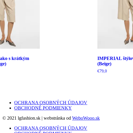
ko s krátkým
IMPERIAL štýlov
ge)
(Beige)
€
79,0
OCHRANA OSOBNÝCH ÚDAJOV
OBCHODNÉ PODMIENKY
© 2021 lgfashion.sk | webstránka od
WeboWooo.sk
OCHRANA OSOBNÝCH ÚDAJOV