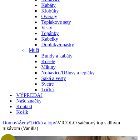
Kabáty
Klobúky
Overaly
Teplakove sety
Vesty
Topánky
Kabelky
Doplnky/opasky
Muži
Bundy a kabáty
Košele
Mikiny
Nohavice/Džinsy a tepláky
Saká a vesty
Svetre
Tričká
VÝPREDAJ
Naše značky
Kontakt
Košík
Domov
\
Ženy
\
Tričká a topy
\
VICOLO saténový top s dlhým
rukávom (Vanilla)