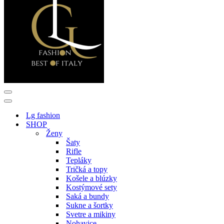
Menu
navigácie
Menu
navigácie
Lg fashion
SHOP
Ženy
Šaty
Rifle
Tepláky
Tričká a topy
Košele a blúzky
Kostýmové sety
Saká a bundy
Sukne a šortky
Svetre a mikiny
Nohavice