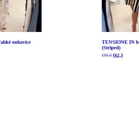
hké nohavice
TENSIONE IN b
(Striped)
uálna
Pôvodná
Aktuálna
€
89,0
€
62,3
cena
cena
bola:
je:
5.
€89,0.
€62,3.