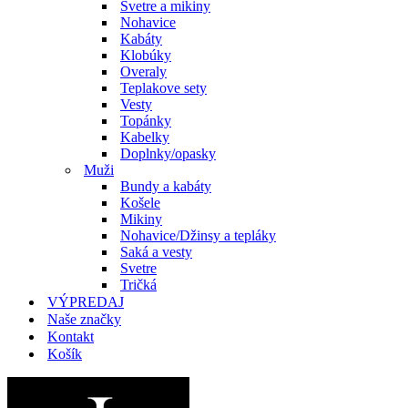
Svetre a mikiny
Nohavice
Kabáty
Klobúky
Overaly
Teplakove sety
Vesty
Topánky
Kabelky
Doplnky/opasky
Muži
Bundy a kabáty
Košele
Mikiny
Nohavice/Džinsy a tepláky
Saká a vesty
Svetre
Tričká
VÝPREDAJ
Naše značky
Kontakt
Košík