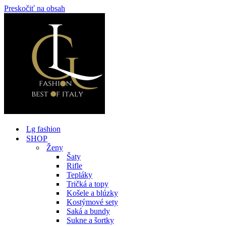
Preskočiť na obsah
Lg fashion
SHOP
Ženy
Šaty
Rifle
Tepláky
Tričká a topy
Košele a blúzky
Kostýmové sety
Saká a bundy
Sukne a šortky