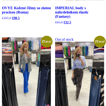
OVYE Kožené čižmy so zlatou
IMPERIAL body s
prackou (Roma)
náhrdelníkom elastic
(Fantasy)
Pôvodná
Aktuálna
€
197,0
€
98,5
cena
cena
Pôvodná
Aktuálna
€
65,0
€
32,5
bola:
je:
cena
cena
€197,0.
€98,5.
bola:
je:
€65,0.
€32,5.
Out of stock
Zľava!
Zľava!