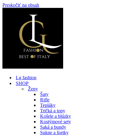
Preskočiť na obsah
Lg fashion
SHOP
Ženy
Šaty
Rifle
Tepláky
Tričká a topy
Košele a blúzky
Kostýmové sety
Saká a bundy
Sukne a šortky