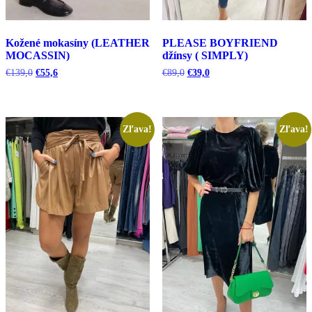
Kožené mokasíny (LEATHER
PLEASE BOYFRIEND
MOCASSIN)
džínsy ( SIMPLY)
Pôvodná
Aktuálna
Pôvodná
Aktuálna
€
139,0
€
55,6
€
89,0
€
39,0
cena
cena
cena
cena
bola:
je:
bola:
je:
€139,0.
€55,6.
€89,0.
€39,0.
Zľava!
Zľava!