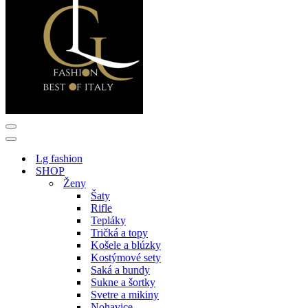
Menu
navigácie
Menu
navigácie
Lg fashion
SHOP
Ženy
Šaty
Rifle
Tepláky
Tričká a topy
Košele a blúzky
Kostýmové sety
Saká a bundy
Sukne a šortky
Svetre a mikiny
Nohavice