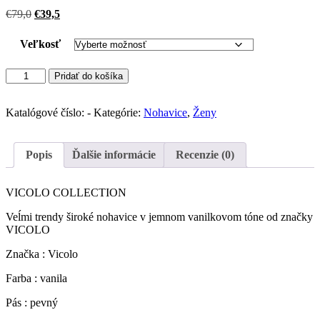
Pôvodná
Aktuálna
€
79,0
€
39,5
cena
cena
bola:
je:
Veľkosť
€79,0.
€39,5.
množstvo
Pridať do košíka
VICOLO
štýlové
široké
Katalógové číslo:
-
Kategórie:
Nohavice
,
Ženy
nohavice
(
VANILA)
Popis
Ďalšie informácie
Recenzie (0)
VICOLO COLLECTION
Veĺmi trendy široké nohavice v jemnom vanilkovom tóne od značky
VICOLO
Značka : Vicolo
Farba : vanila
Pás : pevný