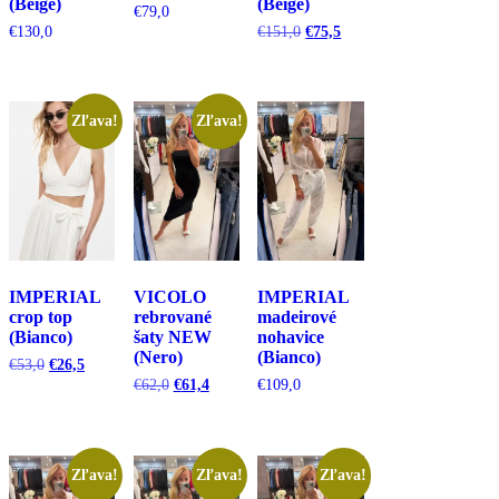
(Beige)
(Beige)
€
79,0
Pôvodná
Aktuálna
€
130,0
€
151,0
€
75,5
cena
cena
bola:
je:
€151,0.
€75,5.
Zľava!
Zľava!
IMPERIAL
VICOLO
IMPERIAL
crop top
rebrované
madeirové
(Bianco)
šaty NEW
nohavice
(Nero)
(Bianco)
Pôvodná
Aktuálna
€
53,0
€
26,5
cena
cena
Pôvodná
Aktuálna
€
62,0
€
61,4
€
109,0
bola:
je:
cena
cena
€53,0.
€26,5.
bola:
je:
€62,0.
€61,4.
Zľava!
Zľava!
Zľava!