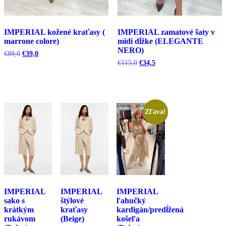
IMPERIAL kožené kraťasy (
IMPERIAL zamatové šaty v
marrone colore)
midi dĺžke (ELEGANTE
NERO)
Pôvodná
Aktuálna
€
89,0
€
39,0
cena
cena
Pôvodná
Aktuálna
€
115,0
€
34,5
bola:
je:
cena
cena
€89,0.
€39,0.
bola:
je:
€115,0.
€34,5.
Zľava!
IMPERIAL
IMPERIAL
IMPERIAL
sako s
štýlové
ľahučký
krátkým
kraťasy
kardigán/predĺžená
rukávom
(Beige)
košeľa