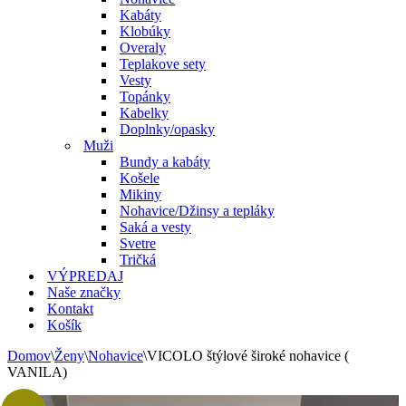
Kabáty
Klobúky
Overaly
Teplakove sety
Vesty
Topánky
Kabelky
Doplnky/opasky
Muži
Bundy a kabáty
Košele
Mikiny
Nohavice/Džinsy a tepláky
Saká a vesty
Svetre
Tričká
VÝPREDAJ
Naše značky
Kontakt
Košík
Domov
\
Ženy
\
Nohavice
\
VICOLO štýlové široké nohavice (
VANILA)