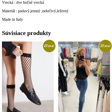
Vrecká : dve bočné vrecká
Materiál : padavý,jemný ,nekrčivý,ležerný
Made in Italy
Súvisiace produkty
Zľava!
Zľava!