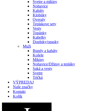
Svetre a mikiny
Nohavice
Kabáty
Klobúky
Overaly
Teplakove sety
Vesty
Topánky
Kabelky
Doplnky/opasky
Muži
Bundy a kabáty
Košele
Mikiny
Nohavice/Džinsy a tepláky
Saká a vesty
Svetre
Tričká
VÝPREDAJ
Naše značky
Kontakt
Košík