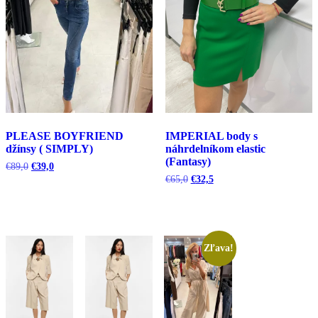
PLEASE BOYFRIEND
IMPERIAL body s
džínsy ( SIMPLY)
náhrdelníkom elastic
(Fantasy)
Pôvodná
Aktuálna
€
89,0
€
39,0
cena
cena
Pôvodná
Aktuálna
€
65,0
€
32,5
bola:
je:
cena
cena
€89,0.
€39,0.
bola:
je:
€65,0.
€32,5.
Zľava!