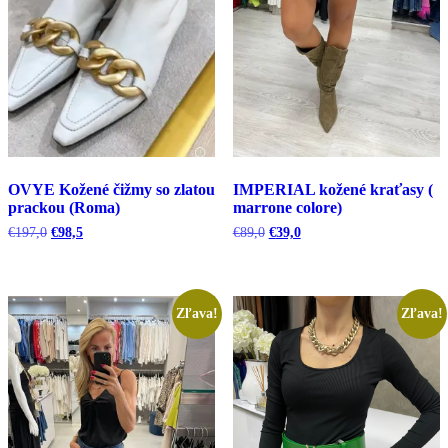
OVYE Kožené čižmy so zlatou
IMPERIAL kožené kraťasy (
prackou (Roma)
marrone colore)
Pôvodná
Aktuálna
Pôvodná
Aktuálna
€
197,0
€
98,5
€
89,0
€
39,0
cena
cena
cena
cena
bola:
je:
bola:
je:
€197,0.
€98,5.
€89,0.
€39,0.
Zľava!
Zľava!