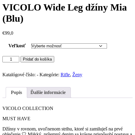
VICOLO Wide Leg džíny Mia
(Blu)
€
99,0
Veľkosť
množstvo
Pridať do košíka
VICOLO
Wide
Leg
Katalógové číslo:
-
Kategórie:
Rifle
,
Ženy
džíny
Mia
(Blu)
Popis
Ďalšie informácie
VICOLO COLLECTION
MUST HAVE
Džínsy v rovnom, uvoľnenom strihu, ktoré si zamiluješ na prvé
oblečenie 🤍 Mäkký, príjemný denim sa krásne prispôsobí postave a