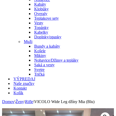
Kabáty
Klobúky
Overaly
Teplakove sety
Vesty
Topánky
Kabelky
Doplnky/opasky
Muži
Bundy a kabáty
Košele
Mikiny
Nohavice/Džinsy a tepláky
Saká a vesty
Svetre
Tričká
VÝPREDAJ
Naše značky
Kontakt
Košík
Domov
\
Ženy
\
Rifle
\
VICOLO Wide Leg džíny Mia (Blu)