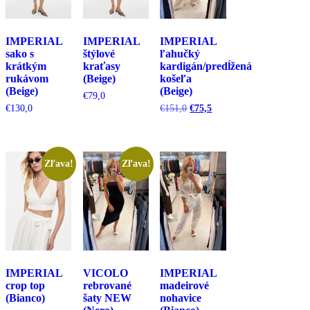
IMPERIAL
IMPERIAL
IMPERIAL
sako s
štýlové
ľahučký
krátkým
kraťasy
kardigán/predĺžená
rukávom
(Beige)
košeľa
(Beige)
(Beige)
€
79,0
Pôvodná
Aktuálna
€
130,0
€
151,0
€
75,5
cena
cena
bola:
je:
€151,0.
€75,5.
Zľava!
Zľava!
IMPERIAL
VICOLO
IMPERIAL
crop top
rebrované
madeirové
(Bianco)
šaty NEW
nohavice