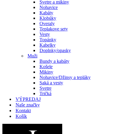
Svetre a mikiny
Nohavice
Kabáty
Klobúky
Overaly
Teplakove sety
Vesty
Topánky
Kabelky
Doplnky/opasky
Muži
Bundy a kabáty
Košele
Mikiny
Nohavice/Džinsy a tepláky
Saká a vesty
Svetre
Tričká
VÝPREDAJ
Naše značky
Kontakt
Košík