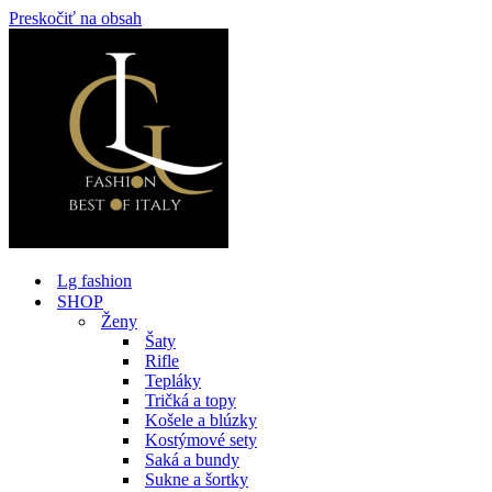
Preskočiť na obsah
Lg fashion
SHOP
Ženy
Šaty
Rifle
Tepláky
Tričká a topy
Košele a blúzky
Kostýmové sety
Saká a bundy
Sukne a šortky