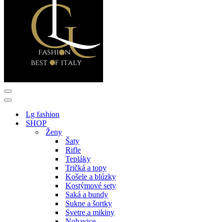
Menu
navigácie
Menu
navigácie
Lg fashion
SHOP
Ženy
Šaty
Rifle
Tepláky
Tričká a topy
Košele a blúzky
Kostýmové sety
Saká a bundy
Sukne a šortky
Svetre a mikiny
Nohavice