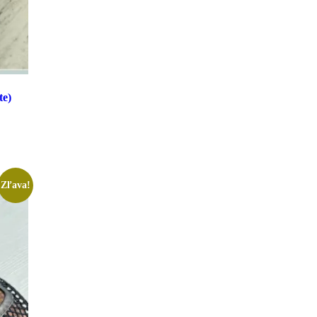
te)
Zľava!