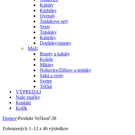
Kabáty
Klobúky
Overaly
Teplakove sety
Vesty
Topánky
Kabelky
Doplnky/opasky
Muži
Bundy a kabáty
Košele
Mikiny
Nohavice/Džinsy a tepláky
Saká a vesty
Svetre
Tričká
VÝPREDAJ
Naše značky
Kontakt
Košík
Domov
\
Produkt Veľkosť
\
38
Zoradené
Zobrazených 1–12 z 46 výsledkov
podľa