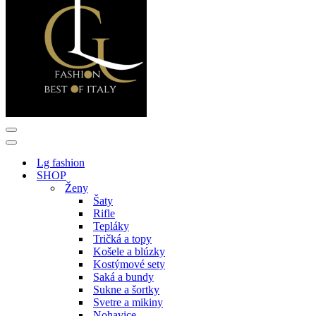
Menu
navigácie
Menu
navigácie
Lg fashion
SHOP
Ženy
Šaty
Rifle
Tepláky
Tričká a topy
Košele a blúzky
Kostýmové sety
Saká a bundy
Sukne a šortky
Svetre a mikiny
Nohavice