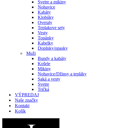
Svetre a mikiny
Nohavice
Kabáty
Klobúky
Overaly
Teplakove sety
Vesty
Topánky
Kabelky
Doplnky/opasky
Muži
Bundy a kabáty
Košele
Mikiny
Nohavice/Džinsy a tepláky
Saká a vesty
Svetre
Tričká
VÝPREDAJ
Naše značky
Kontakt
Košík