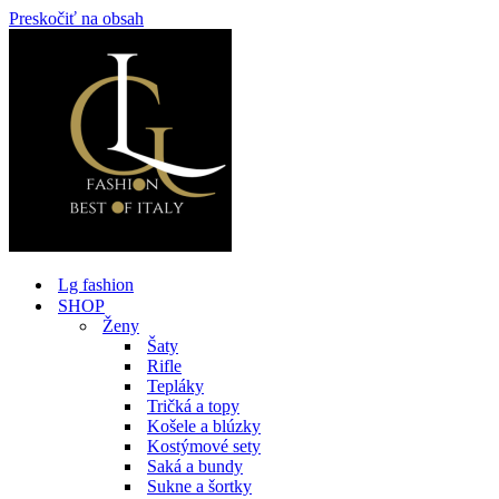
Preskočiť na obsah
Lg fashion
SHOP
Ženy
Šaty
Rifle
Tepláky
Tričká a topy
Košele a blúzky
Kostýmové sety
Saká a bundy
Sukne a šortky