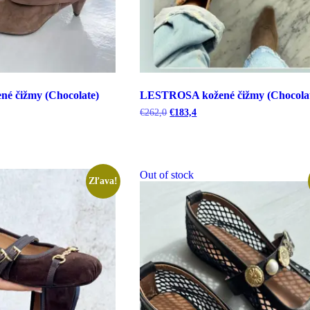
é čižmy (Chocolate)
LESTROSA kožené čižmy (Chocola
lna
Pôvodná
Aktuálna
€
262,0
€
183,4
cena
cena
bola:
je:
.
€262,0.
€183,4.
Out of stock
Zľava!