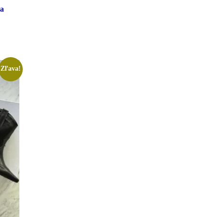
na
Zľava!