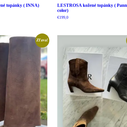
é topánky ( INNA)
LESTROSA kožené topánky ( Pan
color)
€
199,0
Zľava!