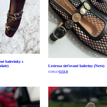
é balerínky s
late)
Lestrosa sieťované baleríny (Nero)
a
Pôvodná
Aktuálna
€
190,0
€
133,0
cena
cena
bola:
je:
€190,0.
€133,0.