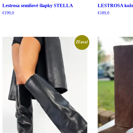
Lestrosa semišové šlapky STELLA
LESTROSA kožen
€
199,0
€
189,0
Zľava!