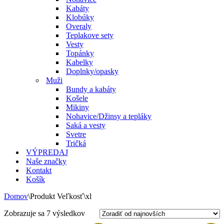
Kabáty
Klobúky
Overaly
Teplakove sety
Vesty
Topánky
Kabelky
Doplnky/opasky
Muži
Bundy a kabáty
Košele
Mikiny
Nohavice/Džinsy a tepláky
Saká a vesty
Svetre
Tričká
VÝPREDAJ
Naše značky
Kontakt
Košík
Domov
\
Produkt Veľkosť
\
xl
Zoradené
Zobrazuje sa 7 výsledkov
podľa