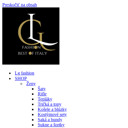
Preskočiť na obsah
Lg fashion
SHOP
Ženy
Šaty
Rifle
Tepláky
Tričká a topy
Košele a blúzky
Kostýmové sety
Saká a bundy
Sukne a šortky