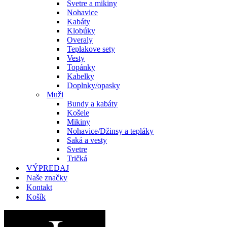
Svetre a mikiny
Nohavice
Kabáty
Klobúky
Overaly
Teplakove sety
Vesty
Topánky
Kabelky
Doplnky/opasky
Muži
Bundy a kabáty
Košele
Mikiny
Nohavice/Džinsy a tepláky
Saká a vesty
Svetre
Tričká
VÝPREDAJ
Naše značky
Kontakt
Košík