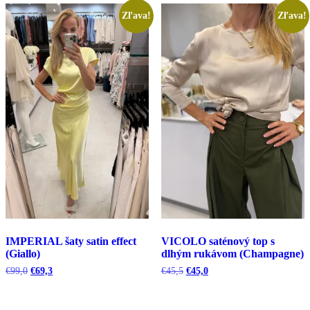
najnovších
Zľava!
Zľava!
IMPERIAL šaty satin effect
VICOLO saténový top s
(Giallo)
dlhým rukávom (Champagne)
Pôvodná
Aktuálna
Pôvodná
Aktuálna
€
99,0
€
69,3
€
45,5
€
45,0
cena
cena
cena
cena
bola:
je:
bola:
je:
€99,0.
€69,3.
€45,5.
€45,0.