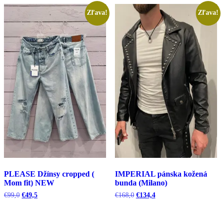
Zľava!
Zľava!
PLEASE Džínsy cropped (
IMPERIAL pánska kožená
Mom fit) NEW
bunda (Milano)
Pôvodná
Aktuálna
Pôvodná
Aktuálna
€
99,0
€
49,5
€
168,0
€
134,4
cena
cena
cena
cena
bola:
je:
bola:
je:
€99,0.
€49,5.
€168,0.
€134,4.