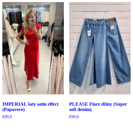
IMPERIAL šaty satin effect
PLEASE Flare džíny (Super
(Papavero)
soft denim)
€
99,0
€
99,0