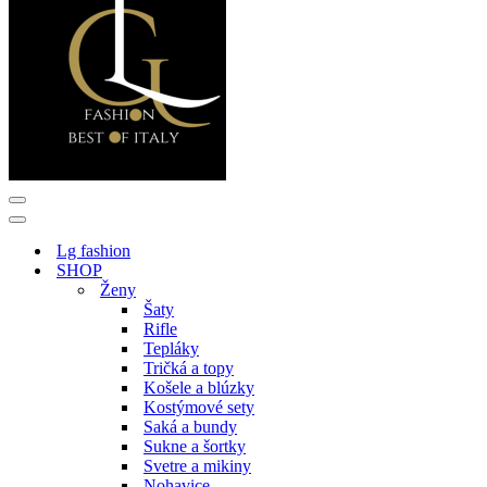
Menu
navigácie
Menu
navigácie
Lg fashion
SHOP
Ženy
Šaty
Rifle
Tepláky
Tričká a topy
Košele a blúzky
Kostýmové sety
Saká a bundy
Sukne a šortky
Svetre a mikiny
Nohavice