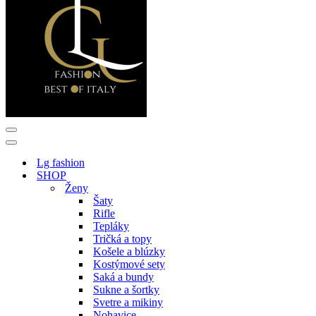
Menu
navigácie
Menu
navigácie
Lg fashion
SHOP
Ženy
Šaty
Rifle
Tepláky
Tričká a topy
Košele a blúzky
Kostýmové sety
Saká a bundy
Sukne a šortky
Svetre a mikiny
Nohavice