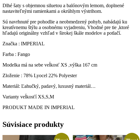
Dlhé šaty s objemnou siluetou a balónovým lemom, doplnené
nastaviteľnými ramienkami a okrúhlym výstrihom.
Sú navrhnuté pre pohodlie a neobmedzený pohyb, nabádajú ku
kreatívnemu štýlu a osobnému vyjadreniu, Vhodné pre tie ,ktoré
hľadajú originálny vzhľad v širokej škále modelov a potlačí.
Značka : IMPERIAL
Farba : Fango
Modelka má na sebe veĺkosť XS ,výška 167 cm
Zloženie : 78% Lyocel 22% Polyester
Materiál: Ľahučký, padavý, luxusný materiál…
Varianty veĺkosťí XS,S,M
PRODUKT MADE IN IMPERIAL
Súvisiace produkty