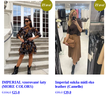
Zľava!
Zľava!
IMPERIAL vzorované šaty
Imperial sukňa midi eko
(MORE COLORS)
leather (Camello)
Pôvodná
Aktuálna
Pôvodná
Aktuálna
€
104,0
€
25,0
€
99,0
€
39,0
cena
cena
cena
cena
bola:
je:
bola:
je:
€104,0.
€25,0.
€99,0.
€39,0.