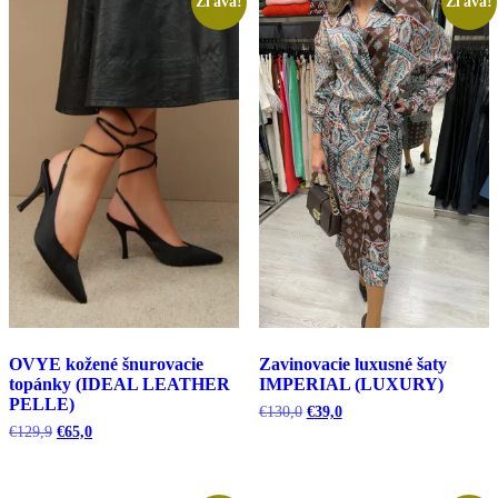
Zľava!
Zľava!
OVYE kožené šnurovacie
Zavinovacie luxusné šaty
topánky (IDEAL LEATHER
IMPERIAL (LUXURY)
PELLE)
Pôvodná
Aktuálna
€
130,0
€
39,0
cena
cena
Pôvodná
Aktuálna
€
129,9
€
65,0
bola:
je:
cena
cena
€130,0.
€39,0.
bola:
je:
€129,9.
€65,0.