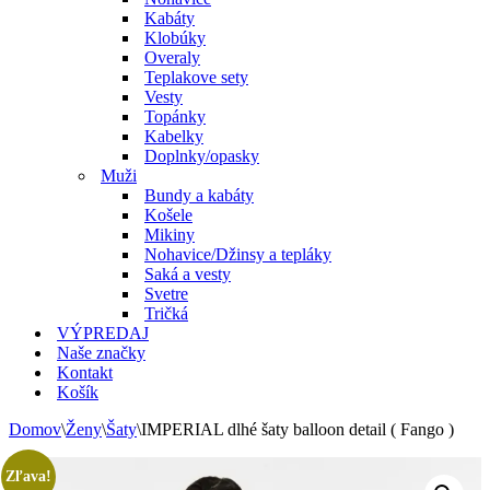
Kabáty
Klobúky
Overaly
Teplakove sety
Vesty
Topánky
Kabelky
Doplnky/opasky
Muži
Bundy a kabáty
Košele
Mikiny
Nohavice/Džinsy a tepláky
Saká a vesty
Svetre
Tričká
VÝPREDAJ
Naše značky
Kontakt
Košík
Domov
\
Ženy
\
Šaty
\
IMPERIAL dlhé šaty balloon detail ( Fango )
Zľava!