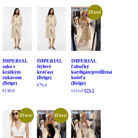
Zľava!
IMPERIAL
IMPERIAL
IMPERIAL
sako s
štýlové
ľahučký
krátkým
kraťasy
kardigán/predĺžená
rukávom
(Beige)
košeľa
(Beige)
(Beige)
€
79,0
Pôvodná
Aktuálna
€
130,0
€
151,0
€
75,5
cena
cena
bola:
je:
€151,0.
€75,5.
Zľava!
Zľava!