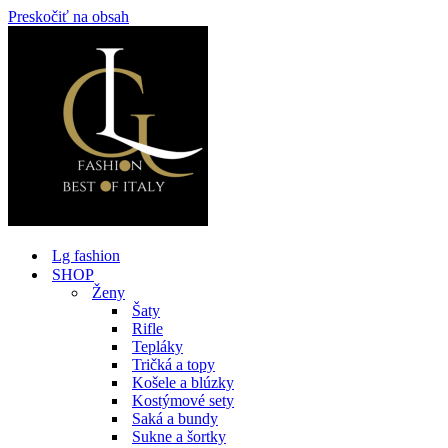
Preskočiť na obsah
Lg fashion
SHOP
Ženy
Šaty
Rifle
Tepláky
Tričká a topy
Košele a blúzky
Kostýmové sety
Saká a bundy
Sukne a šortky