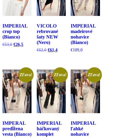
IMPERIAL
VICOLO
IMPERIAL
crop top
rebrované
madeirové
(Bianco)
šaty NEW
nohavice
(Nero)
(Bianco)
Pôvodná
Aktuálna
€
53,0
€
26,5
cena
cena
Pôvodná
Aktuálna
€
62,0
€
61,4
€
109,0
bola:
je:
cena
cena
€53,0.
€26,5.
bola:
je:
€62,0.
€61,4.
Zľava!
Zľava!
Zľava!
IMPERAL
IMPERIAL
IMPERIAL
predĺžena
háčkovaný
ľahké
vesta (Bianco)
komplet
nohavice