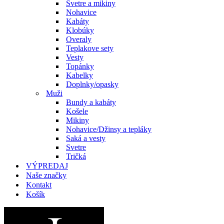
Svetre a mikiny
Nohavice
Kabáty
Klobúky
Overaly
Teplakove sety
Vesty
Topánky
Kabelky
Doplnky/opasky
Muži
Bundy a kabáty
Košele
Mikiny
Nohavice/Džinsy a tepláky
Saká a vesty
Svetre
Tričká
VÝPREDAJ
Naše značky
Kontakt
Košík