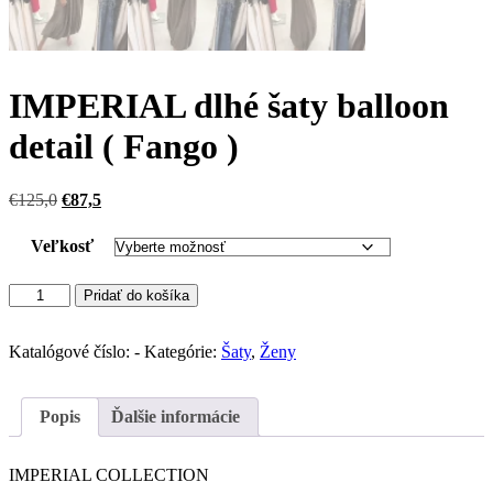
IMPERIAL dlhé šaty balloon
detail ( Fango )
Pôvodná
Aktuálna
€
125,0
€
87,5
cena
cena
bola:
je:
Veľkosť
€125,0.
€87,5.
množstvo
Pridať do košíka
IMPERIAL
dlhé
šaty
Katalógové číslo:
-
Kategórie:
Šaty
,
Ženy
balloon
detail
(
Popis
Ďalšie informácie
Fango
)
IMPERIAL COLLECTION