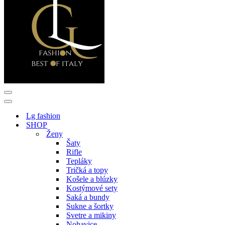
Menu
navigácie
Menu
navigácie
Lg fashion
SHOP
Ženy
Šaty
Rifle
Tepláky
Tričká a topy
Košele a blúzky
Kostýmové sety
Saká a bundy
Sukne a šortky
Svetre a mikiny
Nohavice