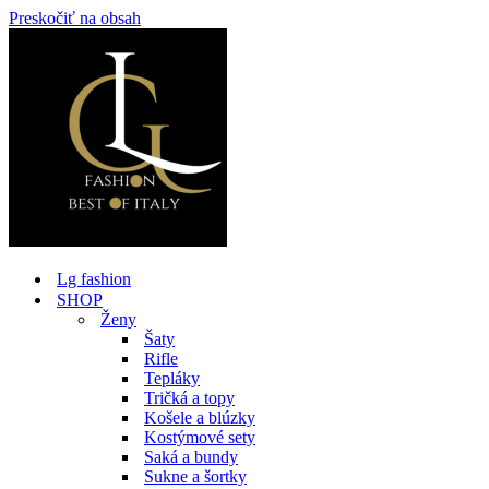
Preskočiť na obsah
Lg fashion
SHOP
Ženy
Šaty
Rifle
Tepláky
Tričká a topy
Košele a blúzky
Kostýmové sety
Saká a bundy
Sukne a šortky