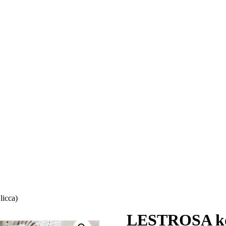
icca)
LESTROSA kož