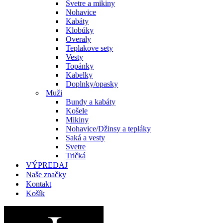
Svetre a mikiny
Nohavice
Kabáty
Klobúky
Overaly
Teplakove sety
Vesty
Topánky
Kabelky
Doplnky/opasky
Muži
Bundy a kabáty
Košele
Mikiny
Nohavice/Džinsy a tepláky
Saká a vesty
Svetre
Tričká
VÝPREDAJ
Naše značky
Kontakt
Košík