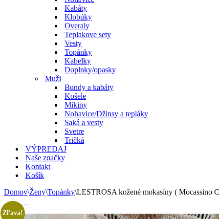
Kabáty
Klobúky
Overaly
Teplakove sety
Vesty
Topánky
Kabelky
Doplnky/opasky
Muži
Bundy a kabáty
Košele
Mikiny
Nohavice/Džinsy a tepláky
Saká a vesty
Svetre
Tričká
VÝPREDAJ
Naše značky
Kontakt
Košík
Domov
\
Ženy
\
Topánky
\
LESTROSA kožené mokasíny ( Mocassino Cl
Zľava!