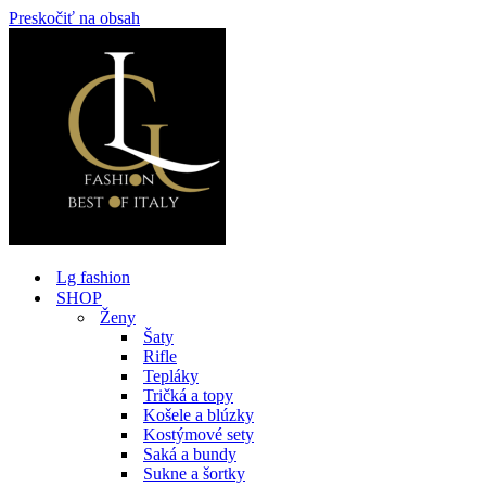
Preskočiť na obsah
Lg fashion
SHOP
Ženy
Šaty
Rifle
Tepláky
Tričká a topy
Košele a blúzky
Kostýmové sety
Saká a bundy
Sukne a šortky