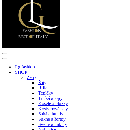
Menu
navigácie
Menu
navigácie
Lg fashion
SHOP
Ženy
Šaty
Rifle
Tepláky
Tričká a topy
Košele a blúzky
Kostýmové sety
Saká a bundy
Sukne a šortky
Svetre a mikiny
Nohavice