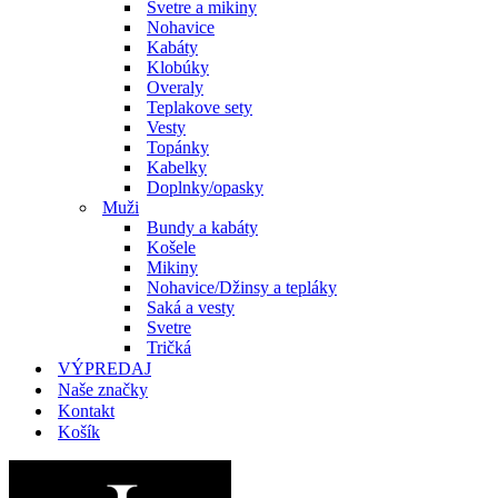
Svetre a mikiny
Nohavice
Kabáty
Klobúky
Overaly
Teplakove sety
Vesty
Topánky
Kabelky
Doplnky/opasky
Muži
Bundy a kabáty
Košele
Mikiny
Nohavice/Džinsy a tepláky
Saká a vesty
Svetre
Tričká
VÝPREDAJ
Naše značky
Kontakt
Košík