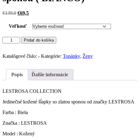
Pôvodná
Aktuálna
€
139,0
€
69,5
cena
cena
bola:
je:
Veľkosť
€139,0.
€69,5.
množstvo
Pridať do košíka
LESTROSA
kožené
šĺapky
Katalógové číslo:
-
Kategórie:
Topánky
,
Ženy
so
sponou
(
Popis
Ďalšie informácie
BIANCO)
LESTROSA COLLECTION
Jedinečné kožené šĺapky so zlatou sponou od značky LESTROSA
Farba : Biela
Značka : LESTROSA
Model : Kožený