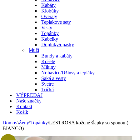
Kabáty
Klobúky
Overaly
Teplakove sety
Vesty
Topánky
Kabelky
Doplnky/opasky
Muži
Bundy a kabáty
Košele
Mikiny
Nohavice/Džinsy a tepláky
Saká a vesty
Svetre
Tričká
VÝPREDAJ
Naše značky
Kontakt
Košík
Domov
\
Ženy
\
Topánky
\
LESTROSA kožené šĺapky so sponou (
BIANCO)