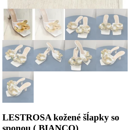
LESTROSA kožené šĺapky so
sponou ( BIANCO)