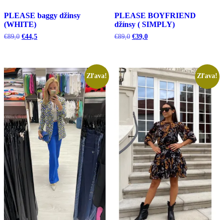
PLEASE baggy džinsy
PLEASE BOYFRIEND
(WHITE)
džínsy ( SIMPLY)
Pôvodná
Aktuálna
Pôvodná
Aktuálna
€
89,0
€
44,5
€
89,0
€
39,0
cena
cena
cena
cena
bola:
je:
bola:
je:
€89,0.
€44,5.
€89,0.
€39,0.
Zľava!
Zľava!