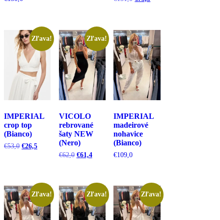
cena
cena
bola:
je:
€151,0.
€75,5.
Zľava!
Zľava!
IMPERIAL
VICOLO
IMPERIAL
crop top
rebrované
madeirové
(Bianco)
šaty NEW
nohavice
(Nero)
(Bianco)
Pôvodná
Aktuálna
€
53,0
€
26,5
cena
cena
Pôvodná
Aktuálna
€
62,0
€
61,4
€
109,0
bola:
je:
cena
cena
€53,0.
€26,5.
bola:
je:
€62,0.
€61,4.
Zľava!
Zľava!
Zľava!