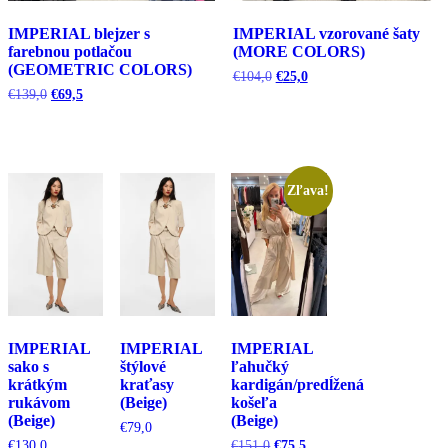
IMPERIAL blejzer s
IMPERIAL vzorované šaty
farebnou potlačou
(MORE COLORS)
(GEOMETRIC COLORS)
Pôvodná
Aktuálna
€
104,0
€
25,0
cena
cena
Pôvodná
Aktuálna
€
139,0
€
69,5
bola:
je:
cena
cena
€104,0.
€25,0.
bola:
je:
€139,0.
€69,5.
Zľava!
IMPERIAL
IMPERIAL
IMPERIAL
sako s
štýlové
ľahučký
krátkým
kraťasy
kardigán/predĺžená
rukávom
(Beige)
košeľa
(Beige)
(Beige)
€
79,0
Pôvodná
Aktuálna
€
130,0
€
151,0
€
75,5