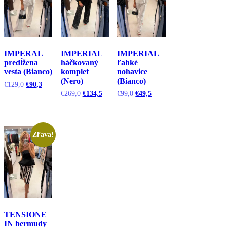
IMPERAL
IMPERIAL
IMPERIAL
predĺžena
háčkovaný
ľahké
vesta (Bianco)
komplet
nohavice
(Nero)
(Bianco)
Pôvodná
Aktuálna
€
129,0
€
90,3
cena
cena
Pôvodná
Aktuálna
Pôvodná
Aktuálna
€
269,0
€
134,5
€
99,0
€
49,5
bola:
je:
cena
cena
cena
cena
€129,0.
€90,3.
bola:
je:
bola:
je:
€269,0.
€134,5.
€99,0.
€49,5.
Zľava!
TENSIONE
IN bermudy