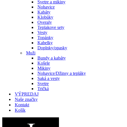
Svetre a mikiny
Nohavice
Kabáty
Klobúky
Overaly
Teplakove sety
Vesty
Topánky
Kabelky
Doplnky/opasky
Muži
Bundy a kabáty
Košele
Mikiny
Nohavice/Džinsy a tepláky
Saká a vesty
Svetre
Tričká
VÝPREDAJ
Naše značky
Kontakt
Košík