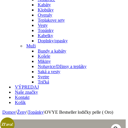
Kabáty
Klobúky
Overaly
Teplakove sety
Vesty
Topánky
Kabelky
Doplnky/opasky
Muži
Bundy a kabáty
Košele
Mikiny
Nohavice/Džinsy a tepláky
Saká a vesty
Svetre
Tričká
VÝPREDAJ
Naše značky
Kontakt
Košík
Domov
\
Ženy
\
Topánky
\
OVYE Bestseller lodičky pelle ( Oro)
Zľava!