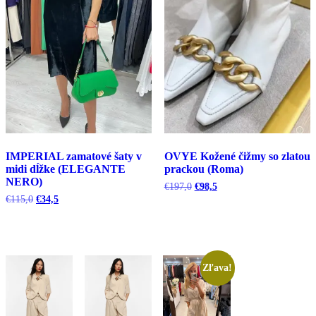
IMPERIAL zamatové šaty v
OVYE Kožené čižmy so zlatou
midi dĺžke (ELEGANTE
prackou (Roma)
NERO)
Pôvodná
Aktuálna
€
197,0
€
98,5
cena
cena
Pôvodná
Aktuálna
€
115,0
€
34,5
bola:
je:
cena
cena
€197,0.
€98,5.
bola:
je:
€115,0.
€34,5.
Zľava!