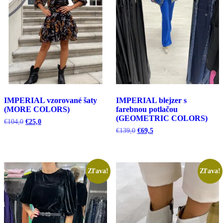
IMPERIAL vzorované šaty
IMPERIAL blejzer s
(MORE COLORS)
farebnou potlačou
(GEOMETRIC COLORS)
Pôvodná
Aktuálna
€
104,0
€
25,0
cena
cena
Pôvodná
Aktuálna
€
139,0
€
69,5
bola:
je:
cena
cena
€104,0.
€25,0.
bola:
je:
€139,0.
€69,5.
Zľava!
Zľava!