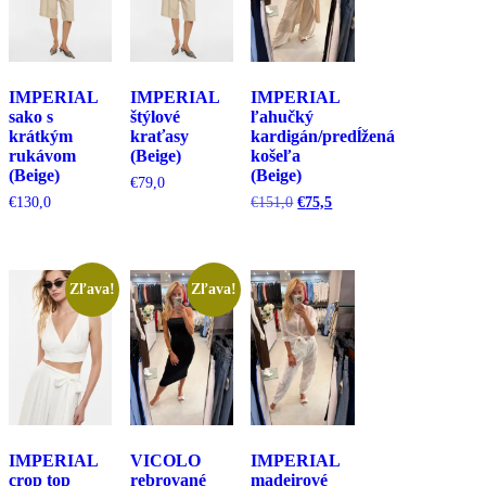
IMPERIAL
IMPERIAL
IMPERIAL
sako s
štýlové
ľahučký
krátkým
kraťasy
kardigán/predĺžená
rukávom
(Beige)
košeľa
(Beige)
(Beige)
€
79,0
Pôvodná
Aktuálna
€
130,0
€
151,0
€
75,5
cena
cena
bola:
je:
€151,0.
€75,5.
Zľava!
Zľava!
IMPERIAL
VICOLO
IMPERIAL
crop top
rebrované
madeirové