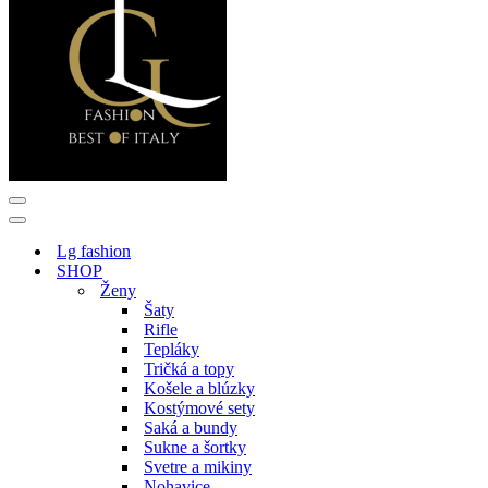
Menu
navigácie
Menu
navigácie
Lg fashion
SHOP
Ženy
Šaty
Rifle
Tepláky
Tričká a topy
Košele a blúzky
Kostýmové sety
Saká a bundy
Sukne a šortky
Svetre a mikiny
Nohavice