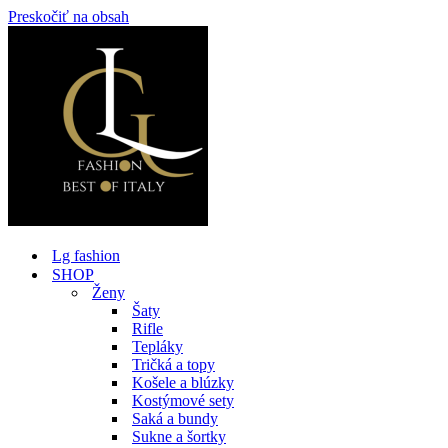
Preskočiť na obsah
Lg fashion
SHOP
Ženy
Šaty
Rifle
Tepláky
Tričká a topy
Košele a blúzky
Kostýmové sety
Saká a bundy
Sukne a šortky