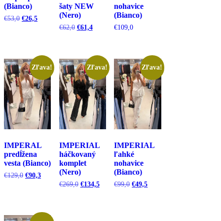
(Bianco)
šaty NEW
nohavice
(Nero)
(Bianco)
Pôvodná
Aktuálna
€
53,0
€
26,5
cena
cena
Pôvodná
Aktuálna
€
62,0
€
61,4
€
109,0
bola:
je:
cena
cena
€53,0.
€26,5.
bola:
je:
€62,0.
€61,4.
Zľava!
Zľava!
Zľava!
IMPERAL
IMPERIAL
IMPERIAL
predĺžena
háčkovaný
ľahké
vesta (Bianco)
komplet
nohavice
(Nero)
(Bianco)
Pôvodná
Aktuálna
€
129,0
€
90,3
cena
cena
Pôvodná
Aktuálna
Pôvodná
Aktuálna
€
269,0
€
134,5
€
99,0
€
49,5
bola:
je:
cena
cena
cena
cena
€129,0.
€90,3.
bola:
je:
bola:
je:
€269,0.
€134,5.
€99,0.
€49,5.