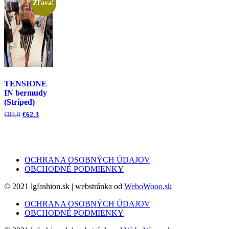
Zľava!
TENSIONE
IN bermudy
(Striped)
Pôvodná
Aktuálna
€
89,0
€
62,3
cena
cena
bola:
je:
€89,0.
€62,3.
OCHRANA OSOBNÝCH ÚDAJOV
OBCHODNÉ PODMIENKY
© 2021 lgfashion.sk | webstránka od
WeboWooo.sk
OCHRANA OSOBNÝCH ÚDAJOV
OBCHODNÉ PODMIENKY