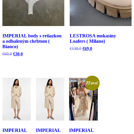
IMPERIAL body s retiazkou
LESTROSA mokasíny
a odhaleným chrbtom (
Loafers ( Milano)
Bianco)
Pôvodná
Aktuálna
€
138,0
€
69,0
cena
cena
Pôvodná
Aktuálna
€
60,0
€
30,0
bola:
je:
cena
cena
€138,0.
€69,0.
bola:
je:
€60,0.
€30,0.
Zľava!
IMPERIAL
IMPERIAL
IMPERIAL