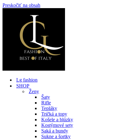
Preskočiť na obsah
Lg fashion
SHOP
Ženy
Šaty
Rifle
Tepláky
Tričká a topy
Košele a blúzky
Kostýmové sety
Saká a bundy
Sukne a šortky