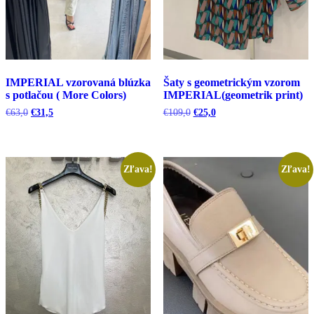
IMPERIAL vzorovaná blúzka
Šaty s geometrickým vzorom
s potlačou ( More Colors)
IMPERIAL(geometrik print)
Pôvodná
Aktuálna
Pôvodná
Aktuálna
€
63,0
€
31,5
€
109,0
€
25,0
cena
cena
cena
cena
bola:
je:
bola:
je:
€63,0.
€31,5.
€109,0.
€25,0.
Zľava!
Zľava!