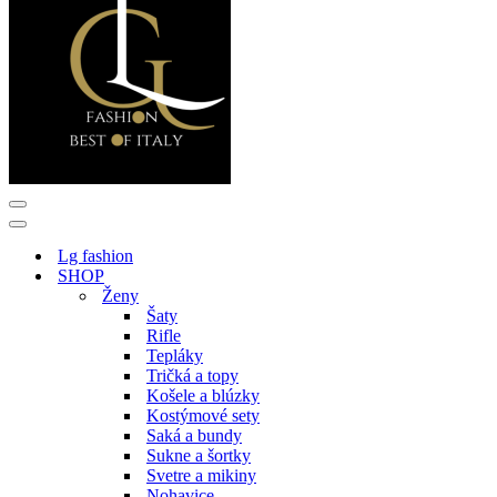
Menu
navigácie
Menu
navigácie
Lg fashion
SHOP
Ženy
Šaty
Rifle
Tepláky
Tričká a topy
Košele a blúzky
Kostýmové sety
Saká a bundy
Sukne a šortky
Svetre a mikiny
Nohavice