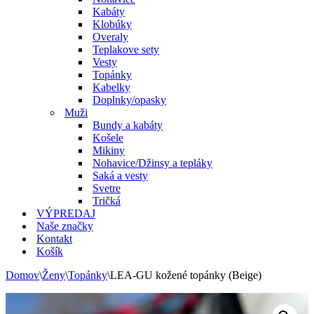
Kabáty
Klobúky
Overaly
Teplakove sety
Vesty
Topánky
Kabelky
Doplnky/opasky
Muži
Bundy a kabáty
Košele
Mikiny
Nohavice/Džinsy a tepláky
Saká a vesty
Svetre
Tričká
VÝPREDAJ
Naše značky
Kontakt
Košík
Domov
\
Ženy
\
Topánky
\
LEA-GU kožené topánky (Beige)