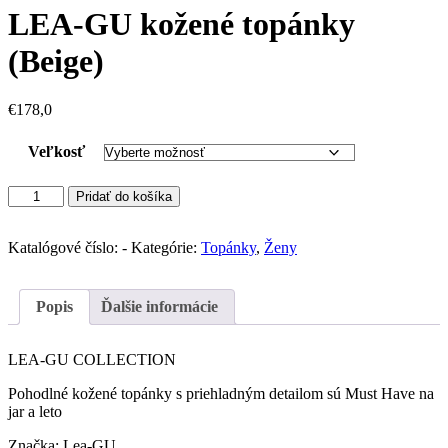
LEA-GU kožené topánky
(Beige)
€
178,0
Veľkosť
množstvo
Pridať do košíka
LEA-
GU
kožené
Katalógové číslo:
-
Kategórie:
Topánky
,
Ženy
topánky
(Beige)
Popis
Ďalšie informácie
LEA-GU COLLECTION
Pohodlné kožené topánky s priehladným detailom sú Must Have na
jar a leto
Značka: Lea-GU