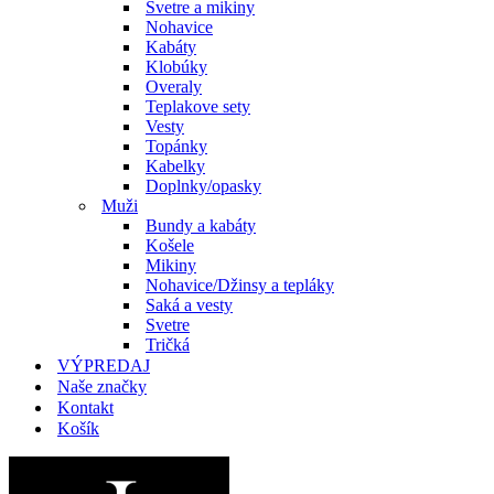
Svetre a mikiny
Nohavice
Kabáty
Klobúky
Overaly
Teplakove sety
Vesty
Topánky
Kabelky
Doplnky/opasky
Muži
Bundy a kabáty
Košele
Mikiny
Nohavice/Džinsy a tepláky
Saká a vesty
Svetre
Tričká
VÝPREDAJ
Naše značky
Kontakt
Košík