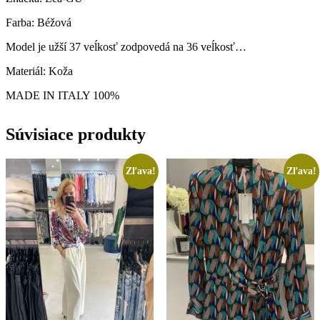
Farba: Béžová
Model je užší 37 veĺkosť zodpovedá na 36 veĺkosť…
Materiál: Koža
MADE IN ITALY 100%
Súvisiace produkty
Zľava!
Zľava!