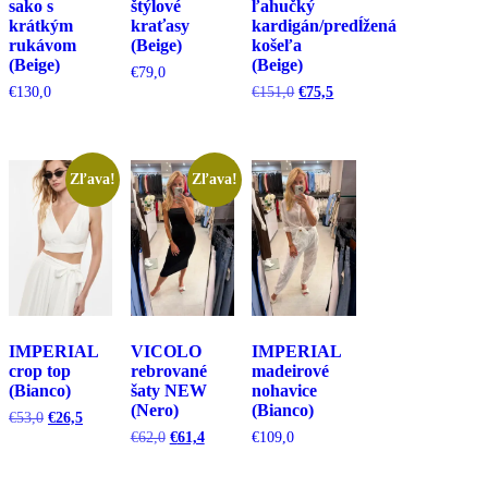
sako s
štýlové
ľahučký
krátkým
kraťasy
kardigán/predĺžená
rukávom
(Beige)
košeľa
(Beige)
(Beige)
€
79,0
Pôvodná
Aktuálna
€
130,0
€
151,0
€
75,5
cena
cena
bola:
je:
€151,0.
€75,5.
Zľava!
Zľava!
IMPERIAL
VICOLO
IMPERIAL
crop top
rebrované
madeirové
(Bianco)
šaty NEW
nohavice
(Nero)
(Bianco)
Pôvodná
Aktuálna
€
53,0
€
26,5
cena
cena
Pôvodná
Aktuálna
€
62,0
€
61,4
€
109,0
bola:
je:
cena
cena
€53,0.
€26,5.
bola:
je: